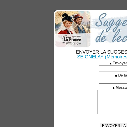
ENVOYER LA SUGGESTION
SEIGNELAY (Mémoires hi
Envoyer
De la
Messa