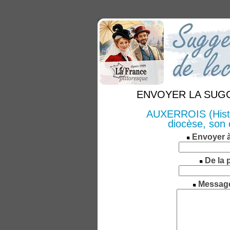
ENVOYER LA SUGGE
AUXERROIS (Histoir
diocèse, son 
Envoyer 
De la 
Messag