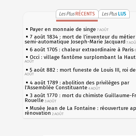
Les Plus
RÉCENTS
Les Plus
LUS
Payer en monnaie de singe
7 AOÛT
7 août 1834 : mort de l'inventeur du métier 
semi-automatique Joseph-Marie Jacquard
7 AO
6 août 1705 : chaleur extraordinaire à Paris
Occi : village fantôme surplombant la Hau
AOÛT
5 août 882 : mort funeste de Louis III, roi d
AOÛT
4 août 1789 : abolition des privilèges par
l'Assemblée Constituante
4 AOÛT
3 août 1770 : mort du chimiste Guillaume-F
Rouelle
3 AOÛT
Musée Jean de La Fontaine : réouverture a
rénovation
2 AOÛT
2 août 1802 : Bonaparte est nommé consul 
AOÛT
1er août 1589 : Henri III est poignardé à Sa
Sécheresses (Grandes), étés caniculaires à 