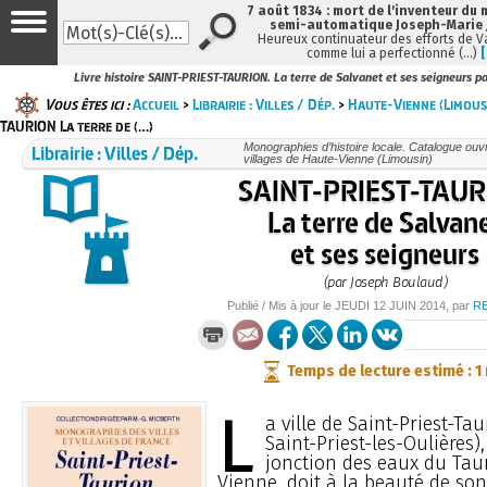
7 août 1834 : mort de l'inventeur du 
semi-automatique Joseph-Marie
Heureux continuateur des efforts de V
comme lui a perfectionné (…)
Livre histoire SAINT-PRIEST-TAURION. La terre de Salvanet et ses seigneurs p
Vous êtes ici :
Accueil
>
Librairie : Villes / Dép.
>
Haute-Vienne (Limous
TAURION La terre de (…)
Librairie : Villes / Dép.
Monographies d’histoire locale. Catalogue ouvra
villages de Haute-Vienne (Limousin)
SAINT-PRIEST-TAU
La terre de Salvan
et ses seigneurs
(par Joseph Boulaud)
Publié / Mis à jour le
JEUDI
12 JUIN 2014
, par
R
Temps de lecture estimé : 1
L
a ville de Saint-Priest-Tau
Saint-Priest-les-Oulières),
jonction des eaux du Taur
Vienne, doit à la beauté de son 