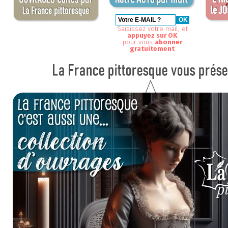
Saisissez votre mail, et
appuyez sur OK
pour vous
abonner
gratuitement