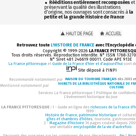
Rééditions entièrement recomposées
et
préservant la qualité des illustrations
d'origine, nos ouvrages sont consacrés à
la
petite et la grande Histoire de France
Retrouvez toute
L'HISTOIRE DE FRANCE
avec l'Encyclopédie
Copyright © 1999-2026
LA FRANCE PITTORESQ
Tous droits réservés. Reproduction interdite. N° ISSN 1768-327
N° Siret 481 246619 00011. Code APE 913E
La France pittoresque
et
Guide de la France d'hier et d'aujourd'hui
sont d
Site déposé à l'INPI
Recommandé notamment par
MAISON DU TOURISME FRANÇAIS
dès 2003 e
SIGNETS DE LA BIBLIOTHÈQUE NATIONALE DE FR
Mentionné notamment par
CULTURE
Services La France pittoresque
|
Politique de confidenti
L'événement historique du jour
LA FRANCE PITTORESQUE :
1 - Guide en ligne des
richesses de la France d'h
1999 :
Histoire de France, patrimoine historique
et culturel
gîtes et chambres d'hôtes
, tourisme, gastronomie
2 -
Magazine d'histoire
36 pages couleur depuis 200
une véritable
encyclopédie de la vie d'autrefois
Découvrir des ouvrages sur les communes de nos départements :
Ain
|
Aisn