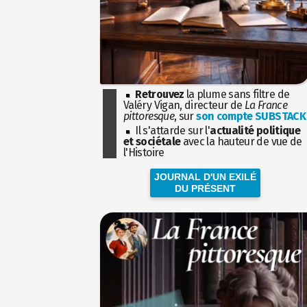
Retrouvez
la plume sans filtre de
Valéry Vigan, directeur de
La France
pittoresque
, sur
son compte SUBSTACK
Il s'attarde sur l'
actualité politique
et sociétale
avec la hauteur de vue de
l'Histoire
JOURNAL D'UN EXILÉ
DU PRÉSENT