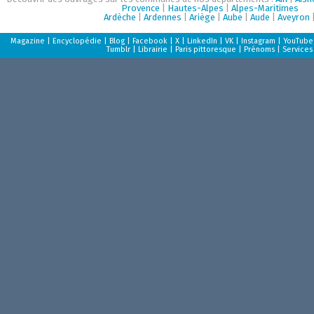
Provence
|
Hautes-Alpes
|
Alpes-Maritimes
Ardèche
|
Ardennes
|
Ariège
|
Aube
|
Aude
|
Aveyron
Magazine
|
Encyclopédie
|
Blog
|
Facebook
|
X
|
LinkedIn
|
VK
|
Instagram
|
YouTube
Tumblr
|
Librairie
|
Paris pittoresque
|
Prénoms
|
Services