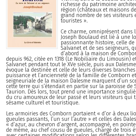
richesse du patrimoine archite
région (châteaux et maisons d
grand nombre de ses visiteurs 
touristes ».
Ce charme, omniprésent dans l
Joseph Boulaud est lié à une l
passionnante histoire, celle de 
Salvanet et de ses seigneurs, q
d’abord à la maison de Combo
depuis 962, citée en 1318 (Le Nobiliaire du Limousin) e
Salvanet pendant tout le XVe siècle, puis aux Dalesme
évoque la destinée et celle de leurs diverses branches
puissance et l’ancienneté de la famille de Comborn et
seigneuriale de la maison Dalesme marquent d’un s
cette terre qui s’étendait en partie sur la paroisse de 
Taurion. Dès lors, tout prend une importance singuliè
du cru amoureux de leur passé et leurs visiteurs qui t
sésame culturel et touristique.
Les armoiries des Comborn portaient « d’or à deux li
gueules passants, l’un sur l’autre » et celles des Dal
« d’azur, au chevron d’argent, accompagné, en pointe,
de même, au chef cousu de gueules, chargé de trois ét
avec certaines modifications selon les différentes br