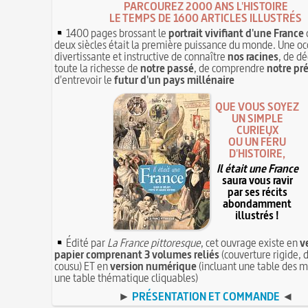
PARCOUREZ 2000 ANS L'HISTOIRE
LE TEMPS DE 1600 ARTICLES ILLUSTRÉS
1400 pages brossant le
portrait vivifiant d'une France
deux siècles était la première puissance du monde. Une oc
divertissante et instructive de connaître
nos racines
, de dé
toute la richesse de
notre passé
, de comprendre
notre pr
d'entrevoir le
futur d'un pays millénaire
QUE VOUS SOYEZ
UN SIMPLE
CURIEUX
OU UN FÉRU
D'HISTOIRE,
Il était une France
saura vous ravir
par ses récits
abondamment
illustrés !
Édité par
La France pittoresque
, cet ouvrage existe en
v
papier comprenant 3 volumes reliés
(couverture rigide, d
cousu) ET en
version numérique
(incluant une table des m
une table thématique cliquables)
►
PRÉSENTATION ET COMMANDE
◄