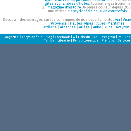
gîtes et chambres d'hôtes
, tourisme, gastronomie
2 -
Magazine d'histoire
36 pages couleur depuis 200
une véritable
encyclopédie de la vie d'autrefois
Découvrir des ouvrages sur les communes de nos départements :
Ain
|
Aisn
Provence
|
Hautes-Alpes
|
Alpes-Maritimes
Ardèche
|
Ardennes
|
Ariège
|
Aube
|
Aude
|
Aveyron
Magazine
|
Encyclopédie
|
Blog
|
Facebook
|
X
|
LinkedIn
|
VK
|
Instagram
|
YouTube
Tumblr
|
Librairie
|
Paris pittoresque
|
Prénoms
|
Services