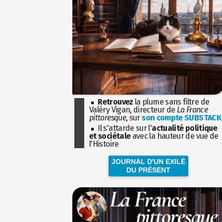
Retrouvez
la plume sans filtre de
Valéry Vigan, directeur de
La France
pittoresque
, sur
son compte SUBSTACK
Il s'attarde sur l'
actualité politique
et sociétale
avec la hauteur de vue de
l'Histoire
JOURNAL D'UN EXILÉ
DU PRÉSENT