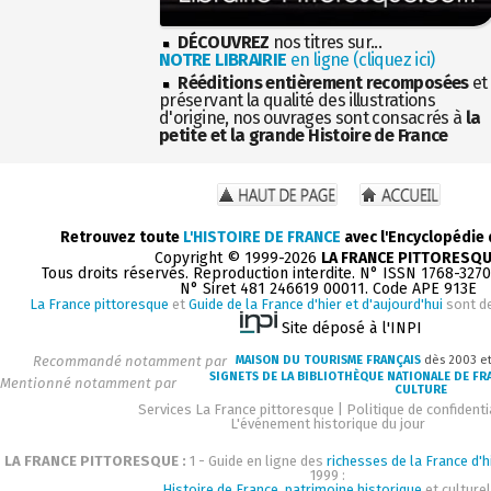
DÉCOUVREZ
nos titres sur...
NOTRE LIBRAIRIE
en ligne (cliquez ici)
Rééditions entièrement recomposées
et
préservant la qualité des illustrations
d'origine, nos ouvrages sont consacrés à
la
petite et la grande Histoire de France
Retrouvez toute
L'HISTOIRE DE FRANCE
avec l'Encyclopédie
Copyright © 1999-2026
LA FRANCE PITTORESQ
Tous droits réservés. Reproduction interdite. N° ISSN 1768-327
N° Siret 481 246619 00011. Code APE 913E
La France pittoresque
et
Guide de la France d'hier et d'aujourd'hui
sont d
Site déposé à l'INPI
Recommandé notamment par
MAISON DU TOURISME FRANÇAIS
dès 2003 e
SIGNETS DE LA BIBLIOTHÈQUE NATIONALE DE FR
Mentionné notamment par
CULTURE
Services La France pittoresque
|
Politique de confidenti
L'événement historique du jour
LA FRANCE PITTORESQUE :
1 - Guide en ligne des
richesses de la France d'h
1999 :
Histoire de France, patrimoine historique
et culturel