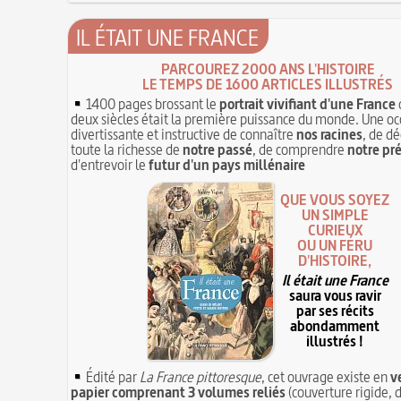
IL ÉTAIT UNE FRANCE
PARCOUREZ 2000 ANS L'HISTOIRE
LE TEMPS DE 1600 ARTICLES ILLUSTRÉS
1400 pages brossant le
portrait vivifiant d'une France
deux siècles était la première puissance du monde. Une oc
divertissante et instructive de connaître
nos racines
, de dé
toute la richesse de
notre passé
, de comprendre
notre pr
d'entrevoir le
futur d'un pays millénaire
QUE VOUS SOYEZ
UN SIMPLE
CURIEUX
OU UN FÉRU
D'HISTOIRE,
Il était une France
saura vous ravir
par ses récits
abondamment
illustrés !
Édité par
La France pittoresque
, cet ouvrage existe en
v
papier comprenant 3 volumes reliés
(couverture rigide, d