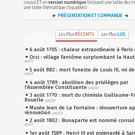
cousu) ET en
version numérique
(incluant une table des m
une table thématique cliquables)
►
PRÉSENTATION ET COMMANDE
◄
Les Plus
RÉCENTS
Les Plus
LUS
6 août 1705 : chaleur extraordinaire à Paris
Occi : village fantôme surplombant la Hau
AOÛT
5 août 882 : mort funeste de Louis III, roi d
AOÛT
4 août 1789 : abolition des privilèges par
l'Assemblée Constituante
4 AOÛT
3 août 1770 : mort du chimiste Guillaume-F
Rouelle
3 AOÛT
Musée Jean de La Fontaine : réouverture a
rénovation
2 AOÛT
2 août 1802 : Bonaparte est nommé consul 
AOÛT
1er août 1589 : Henri III est poignardé à Sa