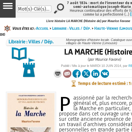
7 août 1834 : mort de l'inventeur du 
semi-automatique Joseph-Marie
Heureux continuateur des efforts de V
comme lui a perfectionné (…)
Livre histoire LA MARCHE (Histoire de) par Maurice Favone
Vous êtes ici :
Accueil
>
Librairie : Villes / Dép.
>
Haute-Vienne (Limous
de)
Librairie : Villes / Dép.
Monographies d’histoire locale. Catalogue ouvra
villages de Haute-Vienne (Limousin)
LA MARCHE (Histoire
(par Maurice Favone)
Publié / Mis à jour le
MARDI
10 JUIN 2014
, par
R
Temps de lecture estimé : 1
P
assionné par la recherch
général et, plus encore, p
la Marche en particulier
propose dans cet ouvrage une 
sur cette ancienne province de 
un travail d’archives considéra
personnelles en grande partie i