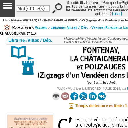
8 août 1548 : Henri II fixe que l’effig
portée sur la monnaie
> Jusqu’à la fin
les monnaies étaient fort grossièrement 
qui les (…)
[LIRE]
Livre histoire FONTENAY, LA CHÂTAIGNERAIE et POUZAUGES (Zigzags d'un Vendéen dans la 
Vous êtes ici :
Accueil
>
Librairie : Villes / Dép.
>
Vendée (Pays de la Loi
CHÂTAIGNERAIE et (…)
Librairie : Villes / Dép.
Monographies d’histoire locale. Catalogue ouvra
villages de Vendée (Pays de la Loire)
FONTENAY,
LA CHÂTAIGNERA
et POUZAUGES
(Zigzags d’un Vendéen dans l
(par Louis Brochet)
Publié / Mis à jour le
MERCREDI
4 JUIN 2014
, par
Temps de lecture estimé : 1
C’
est une véritable épopé
archéologique, jointe 