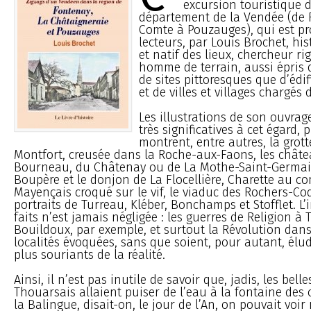
excursion touristique 
département de la Vendée (de 
Comte à Pouzauges), qui est pr
lecteurs, par Louis Brochet, hi
et natif des lieux, chercheur ri
homme de terrain, aussi épris 
de sites pittoresques que d’édi
et de villes et villages chargés d
Les illustrations de son ouvrage
très significatives à cet égard,
montrent, entre autres, la grot
Montfort, creusée dans la Roche-aux-Faons, les chât
Bourneau, du Châtenay ou de La Mothe-Saint-Germain,
Boupère et le donjon de La Flocellière, Charette au c
Mayençais croqué sur le vif, le viaduc des Rochers-Coq
portraits de Turreau, Kléber, Bonchamps et Stofflet. L
faits n’est jamais négligée : les guerres de Religion à
Bouildoux, par exemple, et surtout la Révolution dans
localités évoquées, sans que soient, pour autant, élud
plus souriants de la réalité.
Ainsi, il n’est pas inutile de savoir que, jadis, les belles
Thouarsais allaient puiser de l’eau à la fontaine des 
la Balingue, disait-on, le jour de l’An, on pouvait voir 