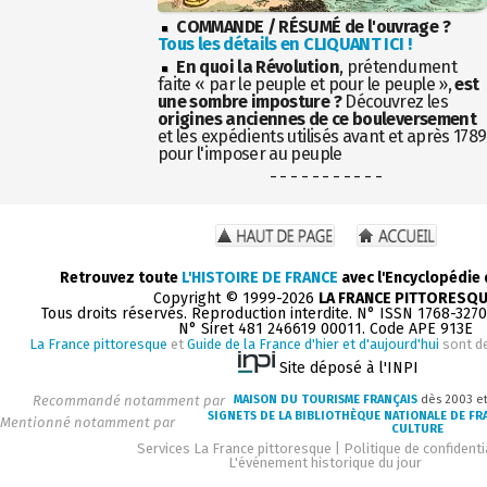
COMMANDE / RÉSUMÉ de l'ouvrage ?
Tous les détails en CLIQUANT ICI !
En quoi la Révolution
, prétendument
faite « par le peuple et pour le peuple »,
est
une sombre imposture ?
Découvrez les
origines anciennes de ce bouleversement
et les expédients utilisés avant et après 1789
pour l'imposer au peuple
- - - - - - - - - - -
Retrouvez toute
L'HISTOIRE DE FRANCE
avec l'Encyclopédie
Copyright © 1999-2026
LA FRANCE PITTORESQ
Tous droits réservés. Reproduction interdite. N° ISSN 1768-327
N° Siret 481 246619 00011. Code APE 913E
La France pittoresque
et
Guide de la France d'hier et d'aujourd'hui
sont d
Site déposé à l'INPI
Recommandé notamment par
MAISON DU TOURISME FRANÇAIS
dès 2003 e
SIGNETS DE LA BIBLIOTHÈQUE NATIONALE DE FR
Mentionné notamment par
CULTURE
Services La France pittoresque
|
Politique de confidenti
L'événement historique du jour