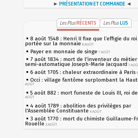
►
PRÉSENTATION ET COMMANDE
◄
Les Plus
RÉCENTS
Les Plus
LUS
8 août 1548 : Henri II fixe que l’effigie du ro
portée sur la monnaie
8 AOÛT
Payer en monnaie de singe
7 AOÛT
7 août 1834 : mort de l'inventeur du métier 
semi-automatique Joseph-Marie Jacquard
7 AO
6 août 1705 : chaleur extraordinaire à Paris
Occi : village fantôme surplombant la Hau
AOÛT
5 août 882 : mort funeste de Louis III, roi d
AOÛT
4 août 1789 : abolition des privilèges par
l'Assemblée Constituante
4 AOÛT
3 août 1770 : mort du chimiste Guillaume-F
Rouelle
3 AOÛT
Musée Jean de La Fontaine : réouverture a
rénovation
2 AOÛT