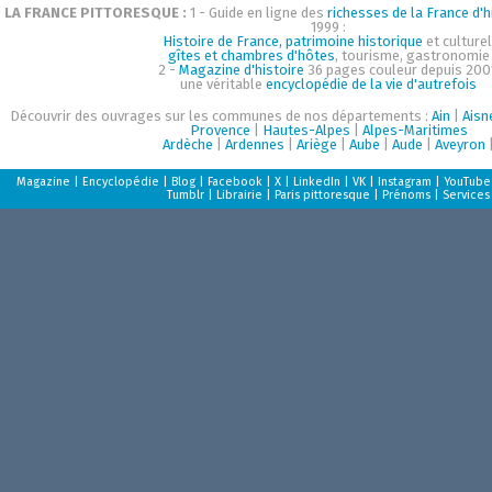
LA FRANCE PITTORESQUE :
1 - Guide en ligne des
richesses de la France d'h
1999 :
Histoire de France, patrimoine historique
et culturel
gîtes et chambres d'hôtes
, tourisme, gastronomie
2 -
Magazine d'histoire
36 pages couleur depuis 200
une véritable
encyclopédie de la vie d'autrefois
Découvrir des ouvrages sur les communes de nos départements :
Ain
|
Aisn
Provence
|
Hautes-Alpes
|
Alpes-Maritimes
Ardèche
|
Ardennes
|
Ariège
|
Aube
|
Aude
|
Aveyron
Magazine
|
Encyclopédie
|
Blog
|
Facebook
|
X
|
LinkedIn
|
VK
|
Instagram
|
YouTube
Tumblr
|
Librairie
|
Paris pittoresque
|
Prénoms
|
Services