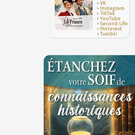
JUILLET
>
VK
>
Le masque de l'ingérence ou le peuple sou
Instagram
>
TikTok
1ER JUILLET
>
YouTube
>
Second Life
>
Pinterest
>
Tumblr