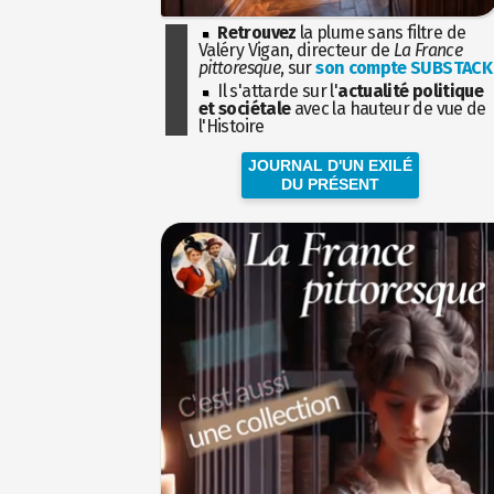
Retrouvez
la plume sans filtre de
Valéry Vigan, directeur de
La France
pittoresque
, sur
son compte SUBSTACK
Il s'attarde sur l'
actualité politique
et sociétale
avec la hauteur de vue de
l'Histoire
JOURNAL D'UN EXILÉ
DU PRÉSENT