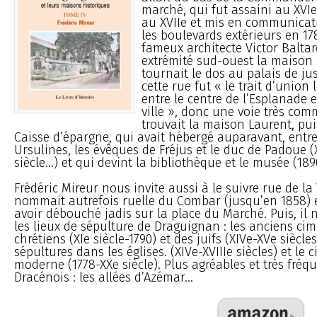
marché, qui fut assaini au XVIe
au XVIIe et mis en communicati
les boulevards extérieurs en 1785
fameux architecte Victor Baltar
extrémité sud-ouest la maison 
tournait le dos au palais de jus
cette rue fut « le trait d’union 
entre le centre de l’Esplanade e
ville », donc une voie très com
trouvait la maison Laurent, puis
Caisse d’épargne, qui avait hébergé auparavant, entre 
Ursulines, les évêques de Fréjus et le duc de Padoue (
siècle...) et qui devint la bibliothèque et le musée (189
Frédéric Mireur nous invite aussi à le suivre rue de la 
nommait autrefois ruelle du Combar (jusqu’en 1858) 
avoir débouché jadis sur la place du Marché. Puis, il n
les lieux de sépulture de Draguignan : les anciens cim
chrétiens (XIe siècle-1790) et des juifs (XIVe-XVe siècles
sépultures dans les églises. (XIVe-XVIIIe siècles) et le 
moderne (1778-XXe siècle). Plus agréables et très fréq
Dracénois : les allées d’Azémar...