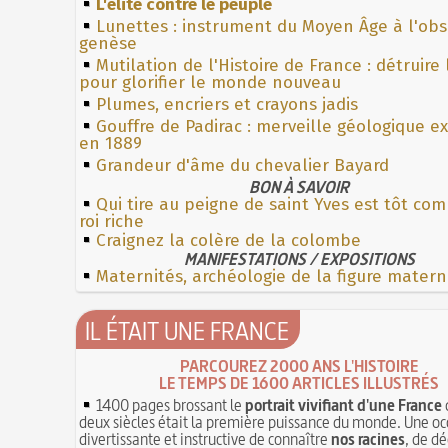
L'élite contre le peuple
Lunettes : instrument du Moyen Âge à l'ob
genèse
Mutilation de l'Histoire de France : détruire
pour glorifier le monde nouveau
Plumes, encriers et crayons jadis
Gouffre de Padirac : merveille géologique e
en 1889
Grandeur d'âme du chevalier Bayard
BON À SAVOIR
Qui tire au peigne de saint Yves est tôt c
roi riche
Craignez la colère de la colombe
MANIFESTATIONS / EXPOSITIONS
Maternités, archéologie de la figure matern
IL ÉTAIT UNE FRANCE
PARCOUREZ 2000 ANS L'HISTOIRE
LE TEMPS DE 1600 ARTICLES ILLUSTRÉS
1400 pages brossant le
portrait vivifiant d'une France
deux siècles était la première puissance du monde. Une oc
divertissante et instructive de connaître
nos racines
, de dé