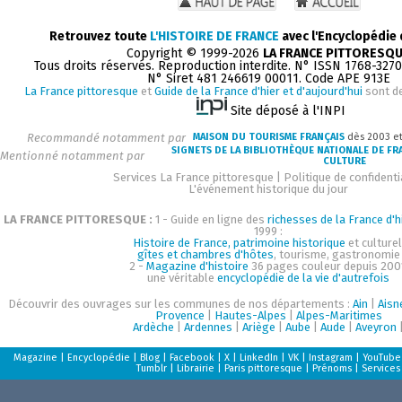
Retrouvez toute
L'HISTOIRE DE FRANCE
avec l'Encyclopédie
Copyright © 1999-2026
LA FRANCE PITTORESQ
Tous droits réservés. Reproduction interdite. N° ISSN 1768-327
N° Siret 481 246619 00011. Code APE 913E
La France pittoresque
et
Guide de la France d'hier et d'aujourd'hui
sont d
Site déposé à l'INPI
Recommandé notamment par
MAISON DU TOURISME FRANÇAIS
dès 2003 e
SIGNETS DE LA BIBLIOTHÈQUE NATIONALE DE FR
Mentionné notamment par
CULTURE
Services La France pittoresque
|
Politique de confidenti
L'événement historique du jour
LA FRANCE PITTORESQUE :
1 - Guide en ligne des
richesses de la France d'h
1999 :
Histoire de France, patrimoine historique
et culturel
gîtes et chambres d'hôtes
, tourisme, gastronomie
2 -
Magazine d'histoire
36 pages couleur depuis 200
une véritable
encyclopédie de la vie d'autrefois
Découvrir des ouvrages sur les communes de nos départements :
Ain
|
Aisn
Provence
|
Hautes-Alpes
|
Alpes-Maritimes
Ardèche
|
Ardennes
|
Ariège
|
Aube
|
Aude
|
Aveyron
Magazine
|
Encyclopédie
|
Blog
|
Facebook
|
X
|
LinkedIn
|
VK
|
Instagram
|
YouTube
Tumblr
|
Librairie
|
Paris pittoresque
|
Prénoms
|
Services