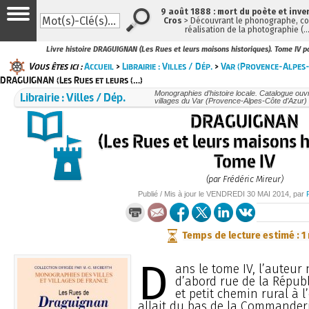
9 août 1888 : mort du poète et inve
Cros
> Découvrant le phonographe, con
réalisation de la photographie (
Livre histoire DRAGUIGNAN (Les Rues et leurs maisons historiques). Tome IV pa
Vous êtes ici :
Accueil
>
Librairie : Villes / Dép.
>
Var (Provence-Alpes-
DRAGUIGNAN (Les Rues et leurs (…)
Librairie : Villes / Dép.
Monographies d’histoire locale. Catalogue ouvra
villages du Var (Provence-Alpes-Côte d’Azur)
DRAGUIGNAN
(Les Rues et leurs maisons h
Tome IV
(par Frédéric Mireur)
Publié / Mis à jour le
VENDREDI
30 MAI 2014
, par
Temps de lecture estimé : 1
D
ans le tome IV, l’auteur
d’abord rue de la Répub
et petit chemin rural à l
allait du bas de la Commander