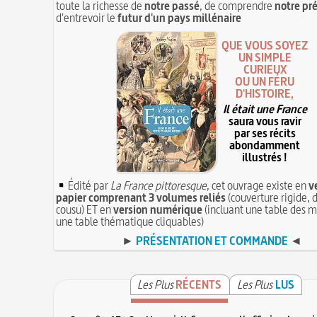
toute la richesse de
notre passé
, de comprendre
notre pr
d'entrevoir le
futur d'un pays millénaire
QUE VOUS SOYEZ
UN SIMPLE
CURIEUX
OU UN FÉRU
D'HISTOIRE,
Il était une France
saura vous ravir
par ses récits
abondamment
illustrés !
Édité par
La France pittoresque
, cet ouvrage existe en
v
papier comprenant 3 volumes reliés
(couverture rigide, d
cousu) ET en
version numérique
(incluant une table des m
une table thématique cliquables)
►
PRÉSENTATION ET COMMANDE
◄
Les Plus
RÉCENTS
Les Plus
LUS