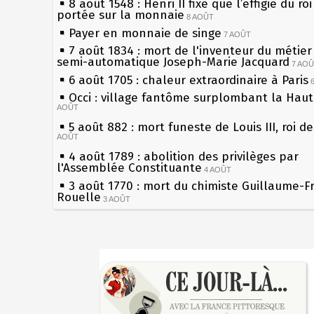
8 août 1548 : Henri II fixe que l’effigie du ro
portée sur la monnaie
8 AOÛT
Payer en monnaie de singe
7 AOÛT
7 août 1834 : mort de l'inventeur du métier 
semi-automatique Joseph-Marie Jacquard
7 AO
6 août 1705 : chaleur extraordinaire à Paris
Occi : village fantôme surplombant la Hau
AOÛT
5 août 882 : mort funeste de Louis III, roi d
AOÛT
4 août 1789 : abolition des privilèges par
l'Assemblée Constituante
4 AOÛT
3 août 1770 : mort du chimiste Guillaume-F
Rouelle
3 AOÛT
Musée Jean de La Fontaine : réouverture a
rénovation
2 AOÛT
2 août 1802 : Bonaparte est nommé consul 
Sécheresses (Grandes), étés caniculaires à 
AOÛT
les siècles
1er août 1589 : Henri III est poignardé à Sa
27 mai 1610 : supplice de François Ravaillac
par Jacques Clément, moine jacobin
du roi Henri IV
1ER AOÛT
31 juillet 1899 : décret instaurant les moug
Pierre qui roule n'amasse pas mousse