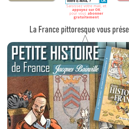
Saisissez votre mail, et
appuyez sur OK
pour vous
abonner
gratuitement