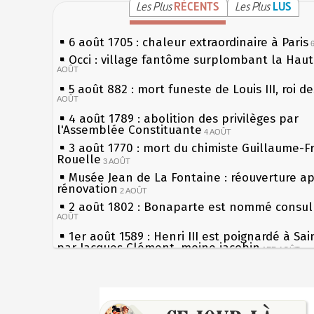
Les Plus
RÉCENTS
Les Plus
LUS
6 août 1705 : chaleur extraordinaire à Paris
Occi : village fantôme surplombant la Hau
AOÛT
5 août 882 : mort funeste de Louis III, roi d
AOÛT
4 août 1789 : abolition des privilèges par
l'Assemblée Constituante
4 AOÛT
3 août 1770 : mort du chimiste Guillaume-F
Rouelle
3 AOÛT
Musée Jean de La Fontaine : réouverture a
rénovation
2 AOÛT
2 août 1802 : Bonaparte est nommé consul 
AOÛT
1er août 1589 : Henri III est poignardé à Sa
par Jacques Clément, moine jacobin
1ER AOÛT
31 juillet 1899 : décret instaurant les moug
boîtes aux lettres en fonte de Léon Mougeot
Sécheresses (Grandes), étés caniculaires à 
30 juillet 1918 : mort d'Auguste Poulain, fo
les siècles
Chocolat Poulain
30 JUILLET