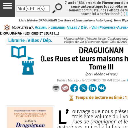
7 août 1834 : mort de l'inventeur du 
semi-automatique Joseph-Marie
Heureux continuateur des efforts de V
comme lui a perfectionné (…)
Livre histoire DRAGUIGNAN (Les Rues et leurs maisons historiques). Tome III p
Vous êtes ici :
Accueil
>
Librairie : Villes / Dép.
>
Var (Provence-Alpes-
DRAGUIGNAN (Les Rues et leurs (…)
Librairie : Villes / Dép.
Monographies d’histoire locale. Catalogue ouvra
villages du Var (Provence-Alpes-Côte d’Azur)
DRAGUIGNAN
(Les Rues et leurs maisons h
Tome III
(par Frédéric Mireur)
Publié / Mis à jour le
VENDREDI
30 MAI 2014
, par
Temps de lecture estimé : 1
L’
ouvrage que nous présent
troisième volume du livr
rues de Draguignan et l
historiques
, qui est à la fois 