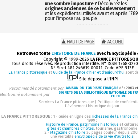
une sombre imposture ?
Découvrez les
origines anciennes de ce bouleversement
et les expédients utilisés avant et après 1789
pour l'imposer au peuple
- - - - - - - - - - -
Retrouvez toute
L'HISTOIRE DE FRANCE
avec l'Encyclopédie
Copyright © 1999-2026
LA FRANCE PITTORESQ
Tous droits réservés. Reproduction interdite. N° ISSN 1768-327
N° Siret 481 246619 00011. Code APE 913E
La France pittoresque
et
Guide de la France d'hier et d'aujourd'hui
sont d
Site déposé à l'INPI
Recommandé notamment par
MAISON DU TOURISME FRANÇAIS
dès 2003 e
SIGNETS DE LA BIBLIOTHÈQUE NATIONALE DE FR
Mentionné notamment par
CULTURE
Services La France pittoresque
|
Politique de confidenti
L'événement historique du jour
LA FRANCE PITTORESQUE :
1 - Guide en ligne des
richesses de la France d'h
1999 :
Histoire de France, patrimoine historique
et culturel
gîtes et chambres d'hôtes
, tourisme, gastronomie
2 -
Magazine d'histoire
36 pages couleur depuis 200
une véritable
encyclopédie de la vie d'autrefois