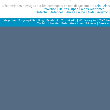
Découvrir des ouvrages sur les communes de nos départements :
Ain
|
Aisn
Provence
|
Hautes-Alpes
|
Alpes-Maritimes
Ardèche
|
Ardennes
|
Ariège
|
Aube
|
Aude
|
Aveyron
Magazine
|
Encyclopédie
|
Blog
|
Facebook
|
X
|
LinkedIn
|
VK
|
Instagram
|
YouTube
Tumblr
|
Librairie
|
Paris pittoresque
|
Prénoms
|
Services