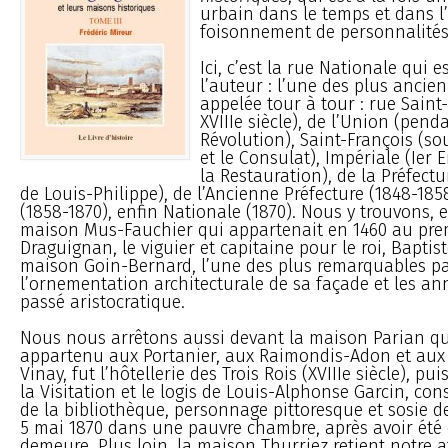
urbain dans le temps et dans l
foisonnement de personnalités
Ici, c’est la rue Nationale qui e
l’auteur : l’une des plus ancienn
appelée tour à tour : rue Saint-
XVIIIe siècle), de l’Union (pend
Révolution), Saint-François (sou
et le Consulat), Impériale (Ier 
la Restauration), de la Préfectu
de Louis-Philippe), de l’Ancienne Préfecture (1848-185
(1858-1870), enfin Nationale (1870). Nous y trouvons, e
maison Mus-Fauchier qui appartenait en 1460 au premi
Draguignan, le viguier et capitaine pour le roi, Baptiste
maison Goin-Bernard, l’une des plus remarquables p
l’ornementation architecturale de sa façade et les an
passé aristocratique.
Nous nous arrêtons aussi devant la maison Parian qui
appartenu aux Portanier, aux Raimondis-Adon et au
Vinay, fut l’hôtellerie des Trois Rois (XVIIIe siècle), pu
la Visitation et le logis de Louis-Alphonse Garcin, con
de la bibliothèque, personnage pittoresque et sosie de
5 mai 1870 dans une pauvre chambre, après avoir été
demeure. Plus loin, la maison Thurriez retient notre at