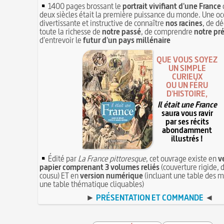
1400 pages brossant le
portrait vivifiant d'une France
deux siècles était la première puissance du monde. Une oc
divertissante et instructive de connaître
nos racines
, de dé
toute la richesse de
notre passé
, de comprendre
notre pr
d'entrevoir le
futur d'un pays millénaire
QUE VOUS SOYEZ
UN SIMPLE
CURIEUX
OU UN FÉRU
D'HISTOIRE,
Il était une France
saura vous ravir
par ses récits
abondamment
illustrés !
Édité par
La France pittoresque
, cet ouvrage existe en
v
papier comprenant 3 volumes reliés
(couverture rigide, d
cousu) ET en
version numérique
(incluant une table des m
une table thématique cliquables)
►
PRÉSENTATION ET COMMANDE
◄