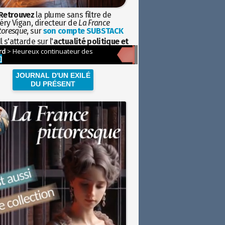
Retrouvez
la plume sans filtre de
éry Vigan, directeur de
La France
toresque
, sur
son compte SUBSTACK
l s'attarde sur l'
actualité politique et
ciétale
avec la hauteur de vue de
istoire
JOURNAL D'UN EXILÉ
DU PRÉSENT