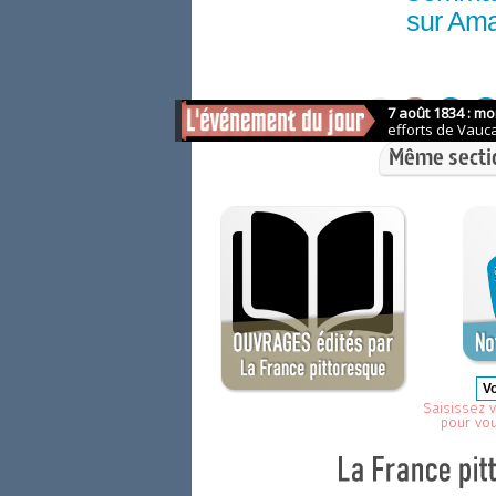
sur Am
Même secti
Saisissez v
pour vo