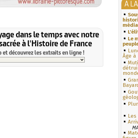
À L
Sous
histo
média
yage dans le temps avec notre
L'él
Le m
acrée à l'Histoire de France
peuple
Lun
et découvrez les extraits en ligne !
Âge à 
Muti
détrui
monde
Gra
Bayar
Gouf
géolo
Plum
Les
Arr
MA
Mate