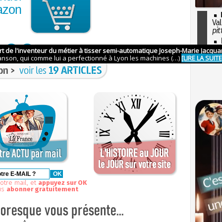
azon
Val
pit
I
so
l'H
on >
voir les
19 ARTICLES
otre mail, et
appuyez sur OK
us
abonner gratuitement