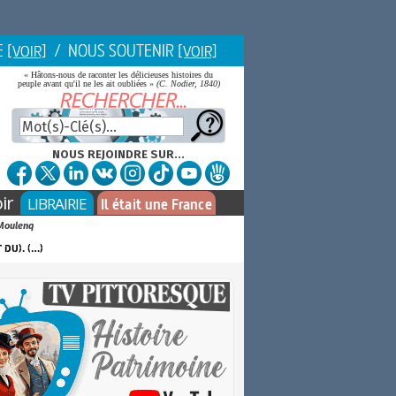
E
/ NOUS SOUTENIR
[VOIR]
[VOIR]
« Hâtons-nous de raconter les délicieuses histoires du
peuple avant qu'il ne les ait oubliées »
(C. Nodier, 1840)
NOUS REJOINDRE SUR...
ir
LIBRAIRIE
Il était une France
 Moulenq
du). (…)