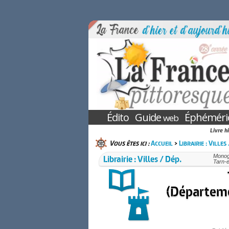
Édito
Guide
Éphéméri
web
Livre h
Vous êtes ici :
Accueil
>
Librairie : Villes
Librairie : Villes / Dép.
Monogr
Tarn-
(Départeme