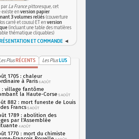
 par
La France pittoresque
, cet
 existe en
version papier
ant 3 volumes reliés
(couverture
dos carré et cousu) ET en
version
que
(incluant une table des matières
table thématique cliquables)
RÉSENTATION ET COMMANDE
◄
Les Plus
RÉCENTS
Les Plus
LUS
oût 1705 : chaleur
rdinaire à Paris
6 AOÛT
 : village fantôme
ombant la Haute-Corse
5 AOÛT
oût 882 : mort funeste de Louis
oi des Francs
5 AOÛT
oût 1789 : abolition des
lèges par l'Assemblée
ituante
4 AOÛT
oût 1770 : mort du chimiste
aume-François Rouelle