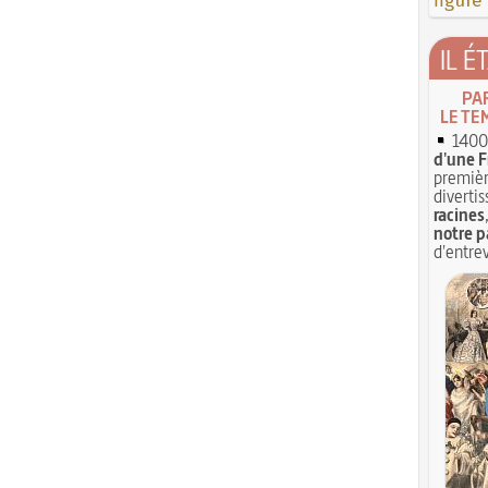
figure
IL É
PA
LE TE
1400 
d'une F
premièr
divertis
racines
notre p
d'entrev