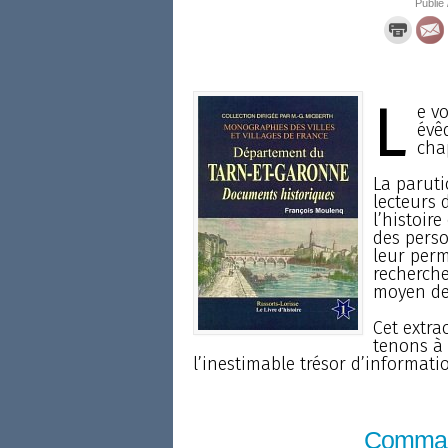
Publié 
L
e vo
évê
chap
La paruti
lecteurs 
l’histoire
des perso
leur perm
recherche
moyen des
Cet extrao
tenons à
l’inestimable trésor d’informati
Comma