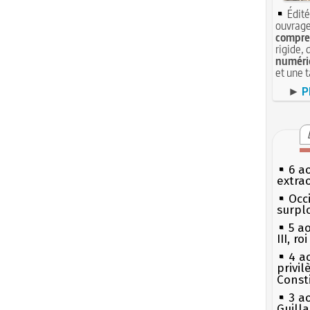
Édité
ouvrage
compren
rigide, 
numéri
et une 
►
P
6 a
extrao
Occi
surpl
5 a
III, r
4 a
privi
Const
3 a
Guill