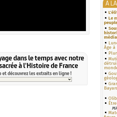
À L
L'él
Le m
peuple
Sous
histo
média
Lun
Âge à 
Plum
yage dans le temps avec notre
Muti
acrée à l'Histoire de France
détrui
monde
et découvrez les extraits en ligne !
Gouf
géolo
Gra
Bayar
Olib
Être
MA
Mate