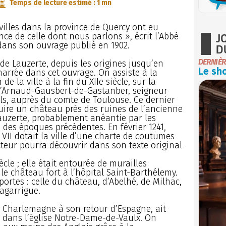
Temps de lecture estimé : 1 mn
villes dans la province de Quercy ont eu
J
nce de celle dont nous parlons », écrit l’Abbé
 dans son ouvrage publié en 1902.
D
DERNIÈR
e de Lauzerte, depuis les origines jusqu’en
Le sho
 narrée dans cet ouvrage. On assiste à la
de la ville à la fin du XIIe siècle, sur la
d’Arnaud-Gausbert-de-Gastanber, seigneur
ls, auprès du comte de Toulouse. Ce dernier
ruire un château près des ruines de l’ancienne
Lauzerte, probablement anéantie par les
 des époques précédentes. En février 1241,
II dotait la ville d’une charte de coutumes
cteur pourra découvrir dans son texte original
iècle ; elle était entourée de murailles
 le château fort à l’hôpital Saint-Barthélemy.
portes : celle du château, d’Abelhé, de Milhac,
agarrigue.
ue Charlemagne à son retour d’Espagne, ait
e dans l’église Notre-Dame-de-Vaulx. On