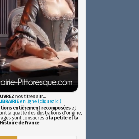
UVREZ
nos titres sur...
IBRAIRIE
en ligne (cliquez ici)
itions entièrement recomposées
et
nt la qualité des illustrations d'origine,
rages sont consacrés à
la petite et la
Histoire de France