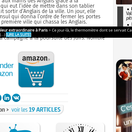
le aux mains des Anglais grâce à la
 qui eut l’idée de mettre dans son tablier
 sortir d’Anglais de la ville. Un jour, elle
Val
sul qui donna l’ordre de fermer les portes
pit
la première ville qui chassa les Anglais.
I
so
ophe s’abattit sur la région : les
l'H
la campagne à la poursuite des Juifs. Nombre
nder
azon
on >
voir les
19 ARTICLES