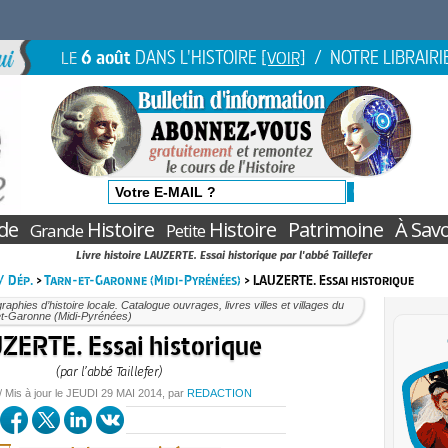
6 août
DANS L'HISTOIRE
/ NOTRE LIBRAIRI
LE
[VOIR]
de
Histoire
Histoire
Patrimoine
À Savo
Grande
Petite
Livre histoire LAUZERTE. Essai historique par l'abbé Taillefer
 / Dép.
>
Tarn-et-Garonne (Midi-Pyrénées)
> LAUZERTE. Essai historique
aphies d’histoire locale. Catalogue ouvrages, livres villes et villages du
et-Garonne (Midi-Pyrénées)
ZERTE. Essai historique
(par l’abbé Taillefer)
/ Mis à jour le
JEUDI
29 MAI 2014
, par
REDACTION