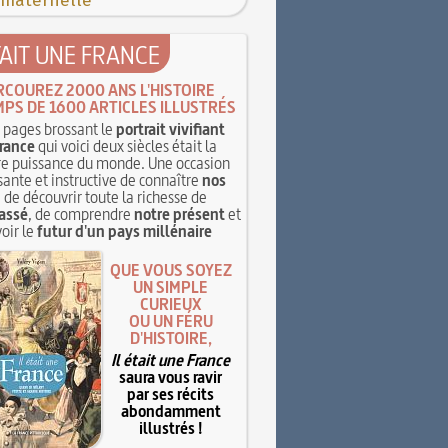
 maternelle
TAIT UNE FRANCE
RCOUREZ 2000 ANS L'HISTOIRE
MPS DE 1600 ARTICLES ILLUSTRÉS
pages brossant le
portrait vivifiant
rance
qui voici deux siècles était la
e puissance du monde. Une occasion
sante et instructive de connaître
nos
, de découvrir toute la richesse de
assé
, de comprendre
notre présent
et
oir le
futur d'un pays millénaire
QUE VOUS SOYEZ
UN SIMPLE
CURIEUX
OU UN FÉRU
D'HISTOIRE,
Il était une France
saura vous ravir
par ses récits
abondamment
illustrés !