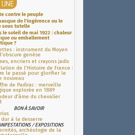
A UNE
ite contre le peuple
asque de l'ingérence ou le
 sous tutelle
 le soleil de mai 1922 : chaleur
rique ou emballement
tique ?
ettes : instrument du Moyen
l'obscure genèse
es, encriers et crayons jadis
lation de l'Histoire de France :
re le passé pour glorifier le
 nouveau
fre de Padirac : merveille
gique explorée en 1889
ndeur d'âme du chevalier
d
BON À SAVOIR
rius
 dur à la desserre
NIFESTATIONS / EXPOSITIONS
rnités, archéologie de la