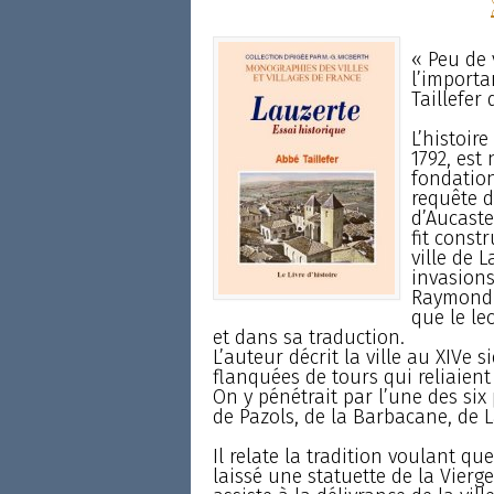
« Peu de 
l’importa
Taillefer
L’histoir
1792, est
fondation 
requête 
d’Aucaste
fit const
ville de 
invasions
Raymond V
que le le
et dans sa traduction.
L’auteur décrit la ville au XIVe s
flanquées de tours qui reliaient
On y pénétrait par l’une des six 
de Pazols, de la Barbacane, de L
Il relate la tradition voulant q
laissé une statuette de la Vierg