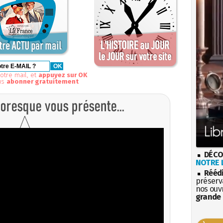
otre mail, et
appuyez sur OK
us
abonner gratuitement
DÉCO
NOTRE L
Rééd
préserva
nos ouv
grande 