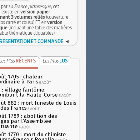
 par
La France pittoresque
, cet
 existe en
version papier
ant 3 volumes reliés
(couverture
dos carré et cousu) ET en
version
que
(incluant une table des matières
table thématique cliquables)
RÉSENTATION ET COMMANDE
◄
Les Plus
RÉCENTS
Les Plus
LUS
oût 1705 : chaleur
rdinaire à Paris
6 AOÛT
 : village fantôme
ombant la Haute-Corse
5 AOÛT
oût 882 : mort funeste de Louis
oi des Francs
5 AOÛT
oût 1789 : abolition des
lèges par l'Assemblée
ituante
4 AOÛT
oût 1770 : mort du chimiste
aume-François Rouelle