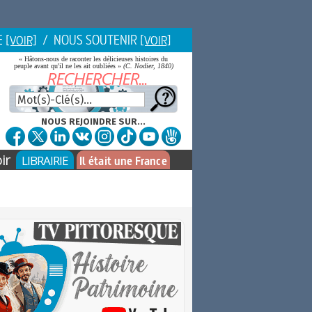
E
/ NOUS SOUTENIR
[VOIR]
[VOIR]
« Hâtons-nous de raconter les délicieuses histoires du
peuple avant qu'il ne les ait oubliées »
(C. Nodier, 1840)
NOUS REJOINDRE SUR...
ir
LIBRAIRIE
Il était une France