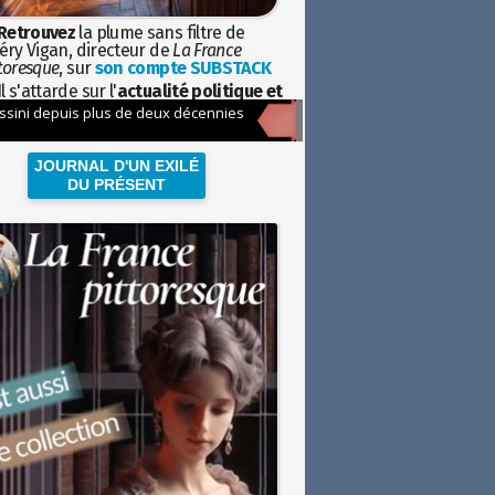
Retrouvez
la plume sans filtre de
éry Vigan, directeur de
La France
toresque
, sur
son compte SUBSTACK
l s'attarde sur l'
actualité politique et
ciétale
avec la hauteur de vue de
istoire
JOURNAL D'UN EXILÉ
DU PRÉSENT