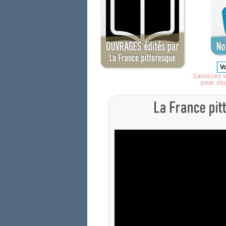
Saisissez v
pour vo