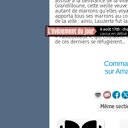
assiste à la délivrance de la vil
Grandilloune, cette vieille veuve
autant de marrons qu’elles voyait
apporta tous ses marrons au con
de la ville : ainsi, Lauzerte fut 
Au XIVe siècle, une autre catastr
« Pastoureaux », qui couraient 
de ces derniers se réfugièrent...
Comma
sur Am
Même secti