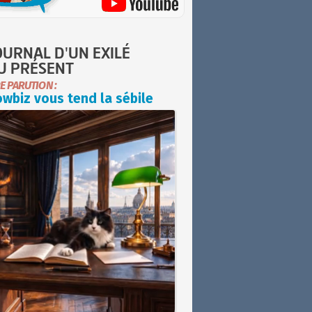
OURNAL D'UN EXILÉ
U PRÉSENT
E PARUTION :
wbiz vous tend la sébile