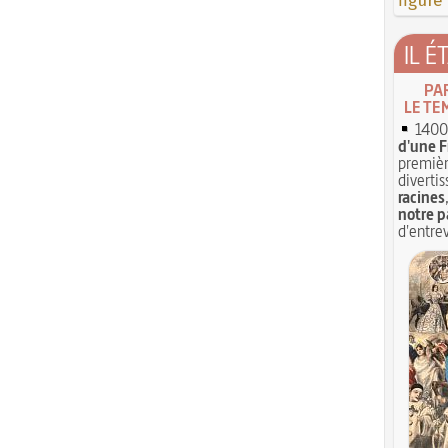
figure
IL É
PA
LE TE
1400 
d'une F
premièr
divertis
racines
notre p
d'entrev