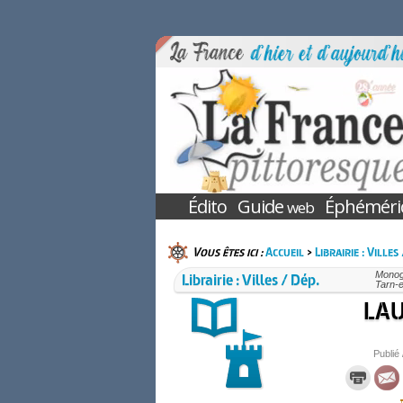
Édito
Guide
Éphéméri
web
Vous êtes ici :
Accueil
>
Librairie : Villes
Librairie : Villes / Dép.
Monogr
Tarn-
LAU
Publié 