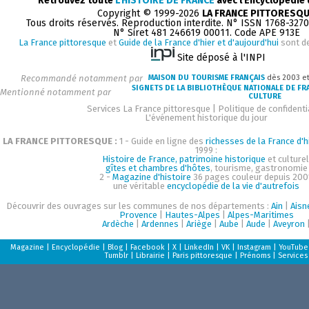
Retrouvez toute
L'HISTOIRE DE FRANCE
avec l'Encyclopédie
Copyright © 1999-2026
LA FRANCE PITTORESQ
Tous droits réservés. Reproduction interdite. N° ISSN 1768-327
N° Siret 481 246619 00011. Code APE 913E
La France pittoresque
et
Guide de la France d'hier et d'aujourd'hui
sont d
Site déposé à l'INPI
Recommandé notamment par
MAISON DU TOURISME FRANÇAIS
dès 2003 e
SIGNETS DE LA BIBLIOTHÈQUE NATIONALE DE FR
Mentionné notamment par
CULTURE
Services La France pittoresque
|
Politique de confidenti
L'événement historique du jour
LA FRANCE PITTORESQUE :
1 - Guide en ligne des
richesses de la France d'h
1999 :
Histoire de France, patrimoine historique
et culturel
gîtes et chambres d'hôtes
, tourisme, gastronomie
2 -
Magazine d'histoire
36 pages couleur depuis 200
une véritable
encyclopédie de la vie d'autrefois
Découvrir des ouvrages sur les communes de nos départements :
Ain
|
Aisn
Provence
|
Hautes-Alpes
|
Alpes-Maritimes
Ardèche
|
Ardennes
|
Ariège
|
Aube
|
Aude
|
Aveyron
Magazine
|
Encyclopédie
|
Blog
|
Facebook
|
X
|
LinkedIn
|
VK
|
Instagram
|
YouTube
Tumblr
|
Librairie
|
Paris pittoresque
|
Prénoms
|
Services