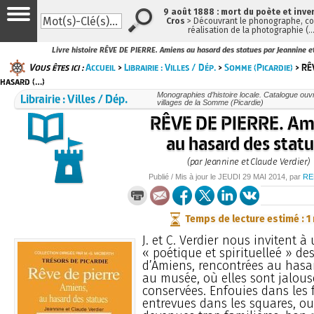
9 août 1888 : mort du poète et inve
Cros
> Découvrant le phonographe, con
réalisation de la photographie (
Livre histoire RÊVE DE PIERRE. Amiens au hasard des statues par Jeannine e
Vous êtes ici :
Accueil
>
Librairie : Villes / Dép.
>
Somme (Picardie)
> RÊ
hasard (…)
Librairie : Villes / Dép.
Monographies d’histoire locale. Catalogue ouvra
villages de la Somme (Picardie)
RÊVE DE PIERRE. Am
au hasard des stat
(par Jeannine et Claude Verdier)
Publié / Mis à jour le
JEUDI
29 MAI 2014
, par
RE
Temps de lecture estimé : 1
J. et C. Verdier nous invitent 
« poétique et spirituelleé » de
d’Amiens, rencontrées au hasar
au musée, où elles sont jalou
conservées. Enfouies dans les 
entrevues dans les squares, ou