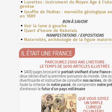
Lunettes : instrument du Moyen Âge à l'ob
genèse
Gouffre de Padirac : merveille géologique e
en 1889
BON À SAVOIR
Voir la lune à gauche
Quart d'heure de Rabelais
MANIFESTATIONS / EXPOSITIONS
Maternités, archéologie de la figure matern
IL ÉTAIT UNE FRANCE
PARCOUREZ 2000 ANS L'HISTOIRE
LE TEMPS DE 1600 ARTICLES ILLUSTRÉS
1400 pages brossant le
portrait vivifiant d'une France
deux siècles était la première puissance du monde. Une oc
divertissante et instructive de connaître
nos racines
, de dé
toute la richesse de
notre passé
, de comprendre
notre pr
d'entrevoir le
futur d'un pays millénaire
QUE VOUS SOYEZ
UN SIMPLE
CURIEUX
OU UN FÉRU