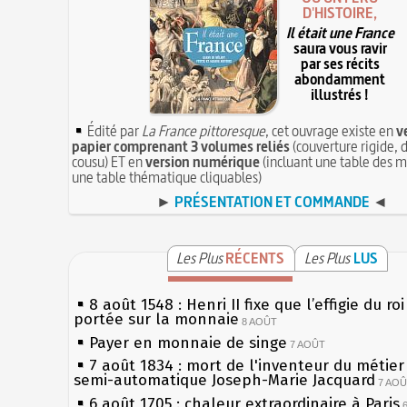
D'HISTOIRE,
Il était une France
saura vous ravir
par ses récits
abondamment
illustrés !
Édité par
La France pittoresque
, cet ouvrage existe en
v
papier comprenant 3 volumes reliés
(couverture rigide, d
cousu) ET en
version numérique
(incluant une table des m
une table thématique cliquables)
►
PRÉSENTATION ET COMMANDE
◄
Les Plus
RÉCENTS
Les Plus
LUS
8 août 1548 : Henri II fixe que l’effigie du ro
portée sur la monnaie
8 AOÛT
Payer en monnaie de singe
7 AOÛT
7 août 1834 : mort de l'inventeur du métier 
semi-automatique Joseph-Marie Jacquard
7 AO
6 août 1705 : chaleur extraordinaire à Paris