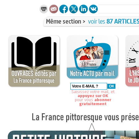
Même section >
voir les
87 ARTICLE
Saisissez votre mail, et
appuyez sur OK
pour vous
abonner
gratuitement