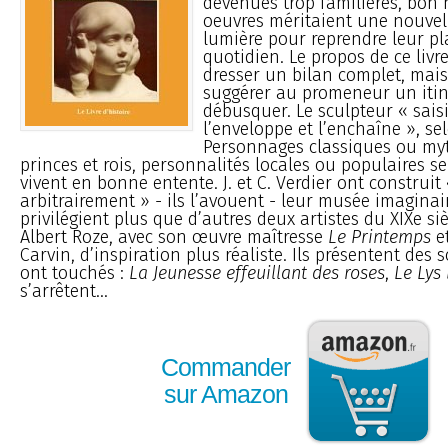
devenues trop familières, bon
oeuvres méritaient une nouvel
lumière pour reprendre leur pl
quotidien. Le propos de ce livr
dresser un bilan complet, mais
suggérer au promeneur un itin
débusquer. Le sculpteur « sais
l’enveloppe et l’enchaîne », se
Personnages classiques ou my
princes et rois, personnalités locales ou populaires se
vivent en bonne entente. J. et C. Verdier ont construit 
arbitrairement » - ils l’avouent - leur musée imaginair
privilégient plus que d’autres deux artistes du XIXe s
Albert Roze, avec son œuvre maîtresse
Le Printemps
e
Carvin, d’inspiration plus réaliste. Ils présentent des 
ont touchés :
La Jeunesse effeuillant des roses
,
Le Lys 
s’arrêtent...
Commander
sur Amazon