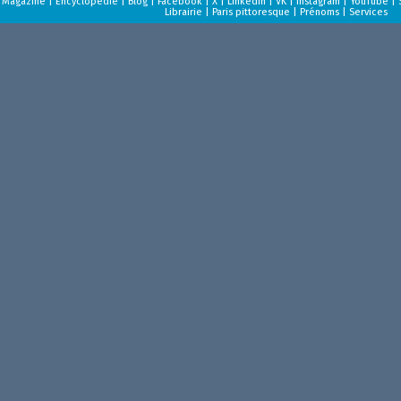
Magazine
|
Encyclopédie
|
Blog
|
Facebook
|
X
|
LinkedIn
|
VK
|
Instagram
|
YouTube
|
Librairie
|
Paris pittoresque
|
Prénoms
|
Services