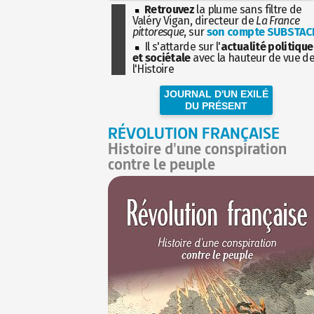
Retrouvez
la plume sans filtre de
Valéry Vigan, directeur de
La France
pittoresque
, sur
son compte SUBSTAC
Il s'attarde sur l'
actualité politique
et sociétale
avec la hauteur de vue d
l'Histoire
JOURNAL D'UN EXILÉ
DU PRÉSENT
RÉVOLUTION FRANÇAISE
Histoire d'une conspiration
contre le peuple