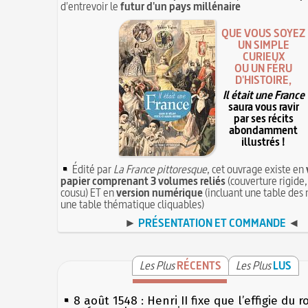
d'entrevoir le
futur d'un pays millénaire
QUE VOUS SOYEZ
UN SIMPLE
CURIEUX
OU UN FÉRU
D'HISTOIRE,
Il était une France
saura vous ravir
par ses récits
abondamment
illustrés !
Édité par
La France pittoresque
, cet ouvrage existe en
papier comprenant 3 volumes reliés
(couverture rigide,
cousu) ET en
version numérique
(incluant une table des 
une table thématique cliquables)
►
PRÉSENTATION ET COMMANDE
◄
Les Plus
RÉCENTS
Les Plus
LUS
8 août 1548 : Henri II fixe que l’effigie du r