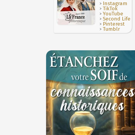
>
Le masque de l'ingérence ou le peuple so
Instagram
>
TikTok
1ER JUILLET
>
YouTube
>
Second Life
>
Pinterest
>
Tumblr