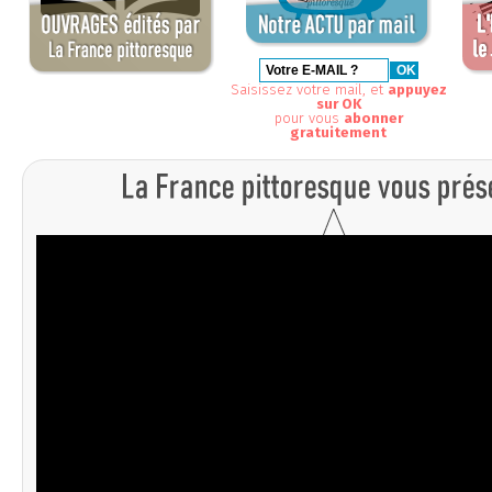
Saisissez votre mail, et
appuyez
sur OK
pour vous
abonner
gratuitement