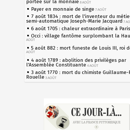
portée sur la monnaie
8 AOÛT
Payer en monnaie de singe
7 AOÛT
7 août 1834 : mort de l'inventeur du métier
semi-automatique Joseph-Marie Jacquard
7 A
6 août 1705 : chaleur extraordinaire à Pari
Occi : village fantôme surplombant la Ha
AOÛT
5 août 882 : mort funeste de Louis III, roi 
AOÛT
4 août 1789 : abolition des privilèges par
l'Assemblée Constituante
4 AOÛT
3 août 1770 : mort du chimiste Guillaume-
Rouelle
3 AOÛT
Musée Jean de La Fontaine : réouverture 
rénovation
2 AOÛT
2 août 1802 : Bonaparte est nommé consul
Sécheresses (Grandes), étés caniculaires à
AOÛT
les siècles
1er août 1589 : Henri III est poignardé à S
27 mai 1610 : supplice de François Ravailla
par Jacques Clément, moine jacobin
du roi Henri IV
1ER AOÛT
31 juillet 1899 : décret instaurant les mou
Pierre qui roule n'amasse pas mousse
boîtes aux lettres en fonte de Léon Mougeo
Qui aime bien châtie bien