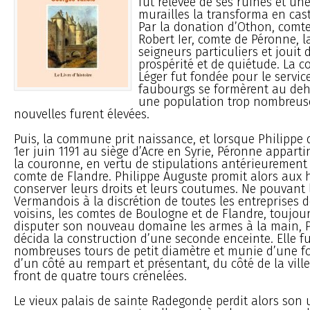
fut relevée de ses ruines et une
murailles la transforma en cas
Par la donation d’Othon, comt
Robert Ier, comte de Péronne, la
seigneurs particuliers et jouit 
prospérité et de quiétude. La co
Léger fut fondée pour le servic
faubourgs se formèrent au deho
une population trop nombreuse
nouvelles furent élevées.
Puis, la commune prit naissance, et lorsque Philippe d
1er juin 1191 au siège d’Acre en Syrie, Péronne apparti
la couronne, en vertu de stipulations antérieurement 
comte de Flandre. Philippe Auguste promit alors aux 
conserver leurs droits et leurs coutumes. Ne pouvant l
Vermandois à la discrétion de toutes les entreprises 
voisins, les comtes de Boulogne et de Flandre, toujour
disputer son nouveau domaine les armes à la main, 
décida la construction d’une seconde enceinte. Elle f
nombreuses tours de petit diamètre et munie d’une fo
d’un côté au rempart et présentant, du côté de la ville
front de quatre tours crénelées.
Le vieux palais de sainte Radegonde perdit alors son ut