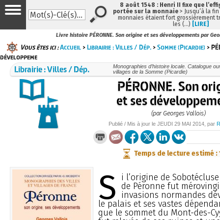
8 août 1548 : Henri II fixe que l’eff
portée sur la monnaie
> Jusqu’à la fin
monnaies étaient fort grossièrement tr
les (…)
[LIRE]
Livre histoire PÉRONNE. Son origine et ses développements par Geor
Vous êtes ici :
Accueil
>
Librairie : Villes / Dép.
>
Somme (Picardie)
> PÉ
développeme
Librairie : Villes / Dép.
Monographies d’histoire locale. Catalogue ouvr
villages de la Somme (Picardie)
PÉRONNE. Son ori
et ses développem
(par Georges Vallois)
Publié / Mis à jour le
JEUDI
29 MAI 2014
, par
R
Temps de lecture estimé :
S
i l’origine de Sobotécluse
de Péronne fut mérovingi
invasions normandes déva
le palais et ses vastes dépend
que le sommet du Mont-des-Cygn