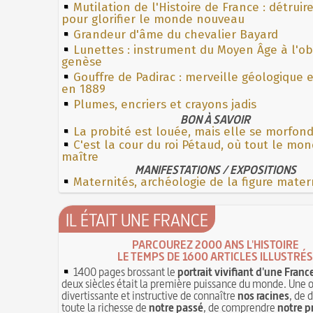
Mutilation de l'Histoire de France : détruir
pour glorifier le monde nouveau
Grandeur d'âme du chevalier Bayard
Lunettes : instrument du Moyen Âge à l'o
genèse
Gouffre de Padirac : merveille géologique 
en 1889
Plumes, encriers et crayons jadis
BON À SAVOIR
La probité est louée, mais elle se morfon
C'est la cour du roi Pétaud, où tout le mo
maître
MANIFESTATIONS / EXPOSITIONS
Maternités, archéologie de la figure mater
IL ÉTAIT UNE FRANCE
PARCOUREZ 2000 ANS L'HISTOIRE
LE TEMPS DE 1600 ARTICLES ILLUSTRÉS
1400 pages brossant le
portrait vivifiant d'une Franc
deux siècles était la première puissance du monde. Une 
divertissante et instructive de connaître
nos racines
, de 
toute la richesse de
notre passé
, de comprendre
notre p