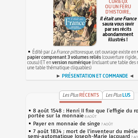
CURIEUX
OU UN FÉRU
D'HISTOIRE,
Il était une France
saura vous ravir
par ses récits
abondamment
illustrés !
Édité par
La France pittoresque
, cet ouvrage existe en
papier comprenant 3 volumes reliés
(couverture rigide,
cousu) ET en
version numérique
(incluant une table des 
une table thématique cliquables)
►
PRÉSENTATION ET COMMANDE
◄
Les Plus
RÉCENTS
Les Plus
LUS
8 août 1548 : Henri II fixe que l’effigie du r
portée sur la monnaie
8 AOÛT
Payer en monnaie de singe
7 AOÛT
7 août 1834 : mort de l'inventeur du métier
semi-automatique Joseph-Marie Jacquard
7 A