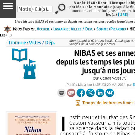
8 août 1548 : Henri II fixe que l’eff
portée sur la monnaie
> Jusqu’à la fin
monnaies étaient fort grossièrement tr
les (…)
[LIRE]
Livre histoire NIBAS et ses annexes depuis les temps les plus reculés jusqu'à nos
Vous êtes ici :
Accueil
>
Librairie : Villes / Dép.
>
Somme (Picardie)
> NI
les (…)
Librairie : Villes / Dép.
Monographies d’histoire locale. Catalogue ouvr
villages de la Somme (Picardie)
NIBAS et ses anne
depuis les temps les plu
jusqu’à nos jour
(par Gaston Vasseur)
Publié / Mis à jour le
JEUDI
29 MAI 2014
, par
R
Temps de lecture estimé :
I
nstituteur et lauréat des
Ro
Gaston Vasseur a mis tout 
sa science dans la rédactio
consacré à l’histoire de Nibas, 