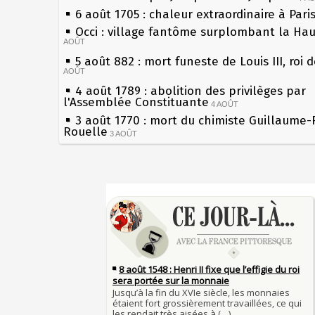
6 août 1705 : chaleur extraordinaire à Pari
Occi : village fantôme surplombant la Ha
AOÛT
5 août 882 : mort funeste de Louis III, roi 
AOÛT
4 août 1789 : abolition des privilèges par
l'Assemblée Constituante
4 AOÛT
3 août 1770 : mort du chimiste Guillaume-
Rouelle
3 AOÛT
Musée Jean de La Fontaine : réouverture 
rénovation
2 AOÛT
2 août 1802 : Bonaparte est nommé consul
Sécheresses (Grandes), étés caniculaires à
AOÛT
les siècles
1er août 1589 : Henri III est poignardé à S
27 mai 1610 : supplice de François Ravailla
par Jacques Clément, moine jacobin
du roi Henri IV
1ER AOÛT
31 juillet 1899 : décret instaurant les mou
Pierre qui roule n'amasse pas mousse
boîtes aux lettres en fonte de Léon Mougeo
Qui aime bien châtie bien
30 juillet 1918 : mort d'Auguste Poulain, f
Tout vient à point à qui sait attendre
Chocolat Poulain
30 JUILLET
François II (né le 19 janvier 1544, mort le
29 juillet 1881 : loi sur la liberté de la pre
1560)