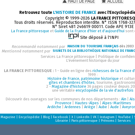
Retrouvez toute
L'HISTOIRE DE FRANCE
avec l'Encyclopédi
Copyright © 1999-2026
LA FRANCE PITTORES
Tous droits réservés. Reproduction interdite. N° ISSN 1768-32
N° Siret 481 246619 00011. Code APE 913E
La France pittoresque
et
Guide de la France d'hier et d'aujourd'hui
sont 
Site déposé à l'INPI
Recommandé notamment par
MAISON DU TOURISME FRANÇAIS
dès 2003
Mentionné notamment par
SIGNETS DE LA BIBLIOTHÈQUE NATIONALE DE FRAN
Services La France pittoresque
|
Politique de confident
L'événement historique du jour
LA FRANCE PITTORESQUE :
1 - Guide en ligne des
richesses de la France d'
1999 :
Histoire de France, patrimoine historique
et cultur
gîtes et chambres d'hôtes
, tourisme, gastronom
2 -
Magazine d'histoire
36 pages couleur depuis 20
une véritable
encyclopédie de la vie d'autrefois
Découvrir des ouvrages sur les communes de nos départements :
Ain
|
Ai
Provence
|
Hautes-Alpes
|
Alpes-Maritimes
Ardèche
|
Ardennes
|
Ariège
|
Aube
|
Aude
|
Aveyro
Magazine
|
Encyclopédie
|
Blog
|
Facebook
|
X
|
LinkedIn
|
VK
|
Instagram
|
YouTube
|
Librairie
|
Paris pittoresque
|
Prénoms
|
Services