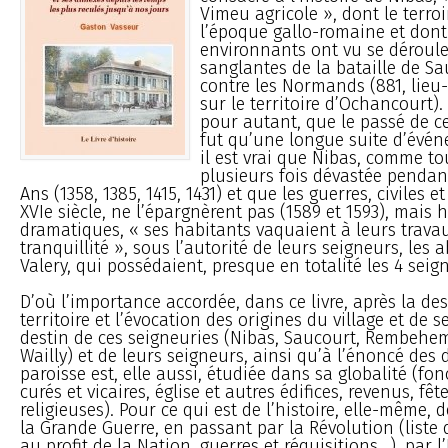
Vimeu agricole », dont le terroi
l’époque gallo-romaine et don
environnants ont vu se déroule
sanglantes de la bataille de Sa
contre les Normands (881, lieu
sur le territoire d’Ochancourt).
pour autant, que le passé de 
fut qu’une longue suite d’évén
il est vrai que Nibas, comme to
plusieurs fois dévastée pendan
Ans (1358, 1385, 1415, 1431) et que les guerres, civiles et
XVIe siècle, ne l’épargnèrent pas (1589 et 1593), mais
dramatiques, « ses habitants vaquaient à leurs trava
tranquillité », sous l’autorité de leurs seigneurs, les 
Valery, qui possédaient, presque en totalité les 4 seig
D’où l’importance accordée, dans ce livre, après la de
territoire et l’évocation des origines du village et de 
destin de ces seigneuries (Nibas, Saucourt, Rembehem
Wailly) et de leurs seigneurs, ainsi qu’à l’énoncé des 
paroisse est, elle aussi, étudiée dans sa globalité (f
curés et vicaires, église et autres édifices, revenus, fê
religieuses). Pour ce qui est de l’histoire, elle-même, 
la Grande Guerre, en passant par la Révolution (liste
au profit de la Nation, guerres et réquisitions...), par l