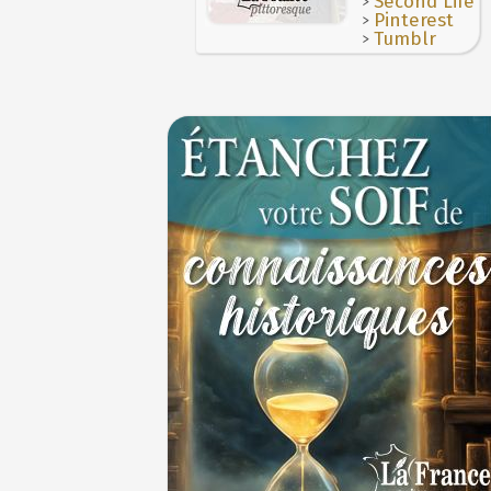
>
Second Life
>
Pinterest
>
Tumblr