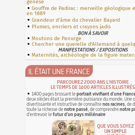
genèse
Gouffre de Padirac : merveille géologique 
en 1889
Grandeur d'âme du chevalier Bayard
Plumes, encriers et crayons jadis
BON À SAVOIR
Moutons de Panurge
Chercher une querelle d'Allemand à quel
MANIFESTATIONS / EXPOSITIONS
Maternités, archéologie de la figure mater
IL ÉTAIT UNE FRANCE
PARCOUREZ 2000 ANS L'HISTOIRE
LE TEMPS DE 1600 ARTICLES ILLUSTRÉS
1400 pages brossant le
portrait vivifiant d'une Franc
deux siècles était la première puissance du monde. Une 
divertissante et instructive de connaître
nos racines
, de 
toute la richesse de
notre passé
, de comprendre
notre p
d'entrevoir le
futur d'un pays millénaire
QUE VOUS SOYEZ
UN SIMPLE