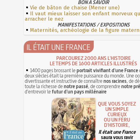
BON À SAVOIR
Vie de bâton de chaise (Mener une)
Il vaut mieux laisser son enfant morveux qu
arracher le nez
MANIFESTATIONS / EXPOSITIONS
Maternités, archéologie de la figure matern
IL ÉTAIT UNE FRANCE
PARCOUREZ 2000 ANS L'HISTOIRE
LE TEMPS DE 1600 ARTICLES ILLUSTRÉS
1400 pages brossant le
portrait vivifiant d'une France
deux siècles était la première puissance du monde. Une oc
divertissante et instructive de connaître
nos racines
, de dé
toute la richesse de
notre passé
, de comprendre
notre pr
d'entrevoir le
futur d'un pays millénaire
QUE VOUS SOYEZ
UN SIMPLE
CURIEUX
OU UN FÉRU
D'HISTOIRE,
Il était une France
saura vous ravir