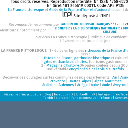
Tous droits réservés. Reproduction interdite. N° ISSN 1768-327
N° Siret 481 246619 00011. Code APE 913E
La France pittoresque
et
Guide de la France d'hier et d'aujourd'hui
sont d
Site déposé à l'INPI
Recommandé notamment par
MAISON DU TOURISME FRANÇAIS
dès 2003 e
SIGNETS DE LA BIBLIOTHÈQUE NATIONALE DE FR
Mentionné notamment par
CULTURE
Services La France pittoresque
|
Politique de confidenti
L'événement historique du jour
LA FRANCE PITTORESQUE :
1 - Guide en ligne des
richesses de la France d'h
1999 :
Histoire de France, patrimoine historique
et culturel
gîtes et chambres d'hôtes
, tourisme, gastronomie
2 -
Magazine d'histoire
36 pages couleur depuis 200
une véritable
encyclopédie de la vie d'autrefois
Découvrir des ouvrages sur les communes de nos départements :
Ain
|
Aisn
Provence
|
Hautes-Alpes
|
Alpes-Maritimes
Ardèche
|
Ardennes
|
Ariège
|
Aube
|
Aude
|
Aveyron
Magazine
|
Encyclopédie
|
Blog
|
Facebook
|
X
|
LinkedIn
|
VK
|
Instagram
|
YouTube
Tumblr
|
Librairie
|
Paris pittoresque
|
Prénoms
|
Services