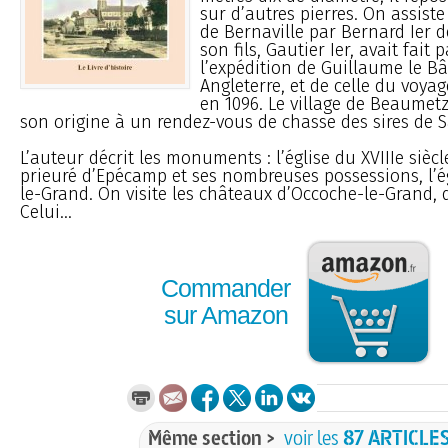
sur d’autres pierres. On assiste
de Bernaville par Bernard Ier de
son fils, Gautier Ier, avait fait 
l’expédition de Guillaume le B
Angleterre, et de celle du voyag
en 1096. Le village de Beaumetz
son origine à un rendez-vous de chasse des sires de Sa
L’auteur décrit les monuments : l’église du XVIIIe siècle
prieuré d’Epécamp et ses nombreuses possessions, l’é
le-Grand. On visite les châteaux d’Occoche-le-Grand, 
Celui...
Commander
sur Amazon
Même section >
voir les
87 ARTICLE