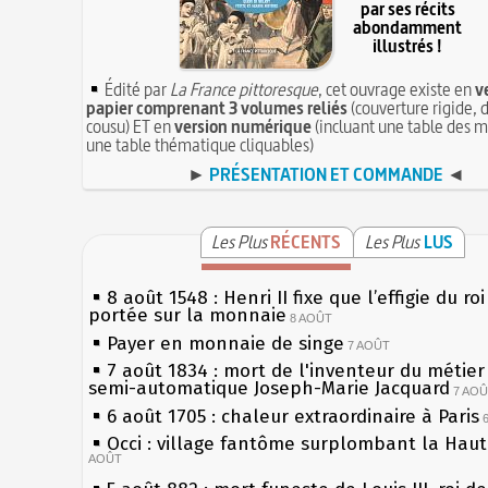
par ses récits
abondamment
illustrés !
Édité par
La France pittoresque
, cet ouvrage existe en
v
papier comprenant 3 volumes reliés
(couverture rigide, d
cousu) ET en
version numérique
(incluant une table des m
une table thématique cliquables)
►
PRÉSENTATION ET COMMANDE
◄
Les Plus
RÉCENTS
Les Plus
LUS
8 août 1548 : Henri II fixe que l’effigie du ro
portée sur la monnaie
8 AOÛT
Payer en monnaie de singe
7 AOÛT
7 août 1834 : mort de l'inventeur du métier 
semi-automatique Joseph-Marie Jacquard
7 AO
6 août 1705 : chaleur extraordinaire à Paris
Occi : village fantôme surplombant la Hau
AOÛT