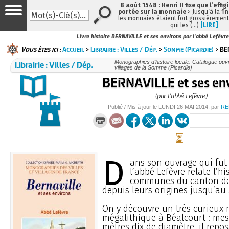
8 août 1548 : Henri II fixe que l’effig
portée sur la monnaie
> Jusqu’à la fin
les monnaies étaient fort grossièrement 
qui les (…)
[LIRE]
Livre histoire BERNAVILLE et ses environs par l'abbé Lefèvr
Vous êtes ici :
Accueil
>
Librairie : Villes / Dép.
>
Somme (Picardie)
> BE
Librairie : Villes / Dép.
Monographies d’histoire locale. Catalogue ouvra
villages de la Somme (Picardie)
BERNAVILLE et ses en
(par l’abbé Lefèvre)
Publié / Mis à jour le
LUNDI
26 MAI 2014
, par
RE
D
ans son ouvrage qui fut 
l’abbé Lefèvre relate l’hi
communes du canton de 
depuis leurs origines jusqu’au X
On y découvre un très curieu
mégalithique à Béalcourt : me
mètres dix de diamètre, il repo