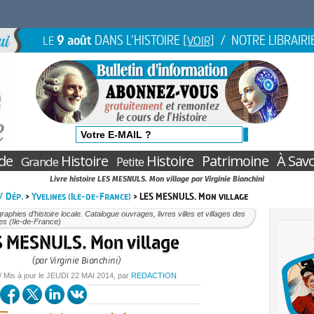
9 août
DANS L'HISTOIRE
/ NOTRE LIBRAIRI
LE
[VOIR]
de
Histoire
Histoire
Patrimoine
À Savo
Grande
Petite
Livre histoire LES MESNULS. Mon village par Virginie Bianchini
 / Dép.
>
Yvelines (Ile-de-France)
> LES MESNULS. Mon village
aphies d’histoire locale. Catalogue ouvrages, livres villes et villages des
es (Ile-de-France)
 MESNULS. Mon village
(par Virginie Bianchini)
/ Mis à jour le
JEUDI
22 MAI 2014
, par
REDACTION