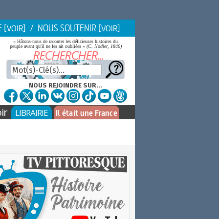
E
/ NOUS SOUTENIR
[VOIR]
[VOIR]
« Hâtons-nous de raconter les délicieuses histoires du
peuple avant qu'il ne les ait oubliées »
(C. Nodier, 1840)
NOUS REJOINDRE SUR...
ir
LIBRAIRIE
Il était une France