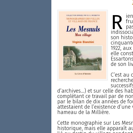
R
ien
fru
pas
indissocia
son histo
cinquante
1922, aux
elle cons
Essartons
de son liv
C’est au 
recherche
successif
d’archives...) et sur celle des h
complétant ce travail par de no
par le bilan de dix années de fou
attestaient de l’existence d’une 
hameau de la Millière.
Cette monographie sur Les Mesn
historique, mais elle apparaît 