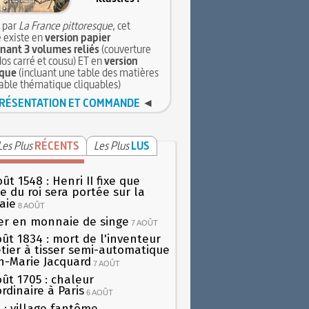
 par
La France pittoresque
, cet
 existe en
version papier
ant 3 volumes reliés
(couverture
dos carré et cousu) ET en
version
que
(incluant une table des matières
table thématique cliquables)
RÉSENTATION ET COMMANDE
◄
Les Plus
RÉCENTS
Les Plus
LUS
ût 1548 : Henri II fixe que
gie du roi sera portée sur la
aie
8 AOÛT
er en monnaie de singe
7 AOÛT
oût 1834 : mort de l'inventeur
tier à tisser semi-automatique
h-Marie Jacquard
7 AOÛT
oût 1705 : chaleur
rdinaire à Paris
6 AOÛT
 : village fantôme