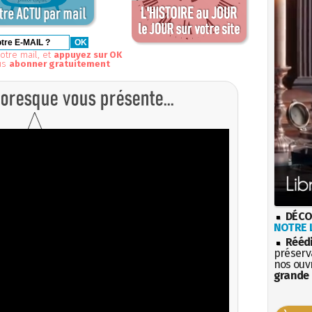
otre mail, et
appuyez sur OK
us
abonner gratuitement
DÉCO
NOTRE L
Rééd
préserva
nos ouv
grande 