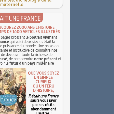
rnités, archéologie de la
 maternelle
TAIT UNE FRANCE
RCOUREZ 2000 ANS L'HISTOIRE
MPS DE 1600 ARTICLES ILLUSTRÉS
pages brossant le
portrait vivifiant
rance
qui voici deux siècles était la
e puissance du monde. Une occasion
sante et instructive de connaître
nos
, de découvrir toute la richesse de
assé
, de comprendre
notre présent
et
oir le
futur d'un pays millénaire
QUE VOUS SOYEZ
UN SIMPLE
CURIEUX
OU UN FÉRU
D'HISTOIRE,
Il était une France
saura vous ravir
par ses récits
abondamment
illustrés !