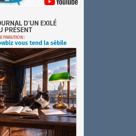
OURNAL D'UN EXILÉ
U PRÉSENT
E PARUTION :
wbiz vous tend la sébile