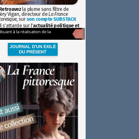
Retrouvez
la plume sans filtre de
éry Vigan, directeur de
La France
toresque
, sur
son compte SUBSTACK
l s'attarde sur l'
actualité politique et
ciétale
avec la hauteur de vue de
istoire
JOURNAL D'UN EXILÉ
DU PRÉSENT