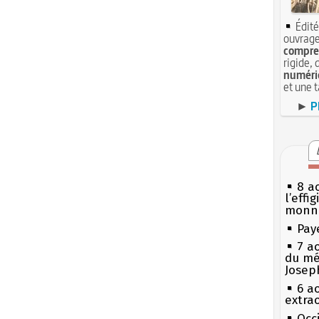
Édité
ouvrage
compren
rigide, 
numéri
et une 
►
P
8 ao
l’effi
monn
Pay
7 a
du mé
Josep
6 a
extrao
Occi