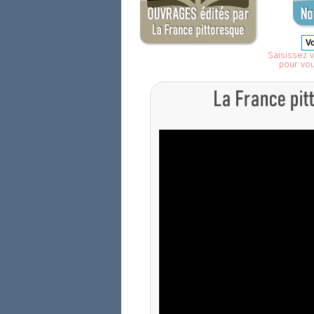
Saisissez v
pour vo