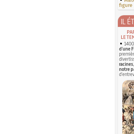
Mate
figure
IL É
PA
LE TE
1400 
d'une F
premièr
divertis
racines
notre p
d'entrev