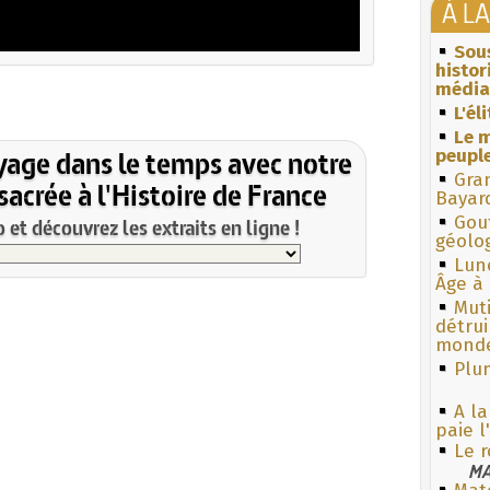
À L
Sous
histo
média
L'él
Le m
yage dans le temps avec notre
peuple
Gra
acrée à l'Histoire de France
Bayar
Gouf
et découvrez les extraits en ligne !
géolo
Lun
Âge à 
Muti
détrui
monde
Plum
A la
paie 
Le r
MA