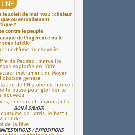
A UNE
 le soleil de mai 1922 : chaleur
rique ou emballement
tique ?
ite contre le peuple
asque de l'ingérence ou le
 sous tutelle
ndeur d'âme du chevalier
d
fre de Padirac : merveille
gique explorée en 1889
ettes : instrument du Moyen
l'obscure genèse
lation de l'Histoire de France :
re le passé pour glorifier le
 nouveau
es, encriers et crayons jadis
BON À SAVOIR
 coutume de Lorris, le battu
l'amende
oi de la fève
NIFESTATIONS / EXPOSITIONS