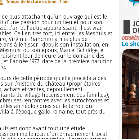
Temps de lecture estimé : 1 mn
 de plus attachant qu’un ouvrage qui est le
J
it d’une passion pour un lieu et pour son
sé, l’un et l’autre apparaissant, il est vrai,
D
bles. Ce lien très fort, ici entre Les Mesnuls et
DERNIÈR
ire, Virginie Bianchini a mis plus de
Le sho
 ans à le tisser : depuis son installation, en
 Mesnuls, où son époux, Marcel Schildge, et
truisirent leur demeure sur le domaine des
, et l’année 1977, date de la première parution
re.
cours de cette période qu’elle procéda à des
s sur l’histoire du château (propriétaires
s, achats et ventes, dépouillement
abitants du village (recensement des familles),
mbreuses rencontres avec les autochtones et
illes archéologiques sur le terroir qui
villa à l’époque gallo-romaine, tout près du
uls est donc avant tout une étude
aussi comme le récit d’un enracinement local