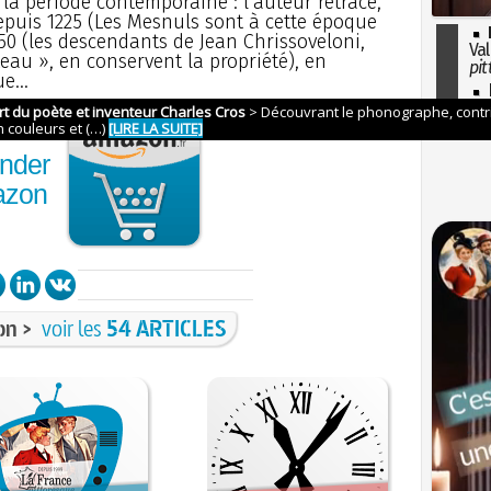
 la période contemporaine : l’auteur retrace,
depuis 1225 (Les Mesnuls sont à cette époque
50 (les descendants de Jean Chrissoveloni,
Val
eau », en conservent la propriété), en
pit
e...
I
so
l'H
nder
azon
on >
voir les
54 ARTICLES