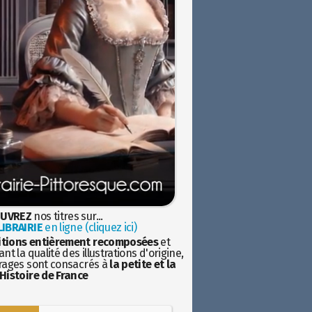
UVREZ
nos titres sur...
IBRAIRIE
en ligne (cliquez ici)
itions entièrement recomposées
et
nt la qualité des illustrations d'origine,
rages sont consacrés à
la petite et la
Histoire de France