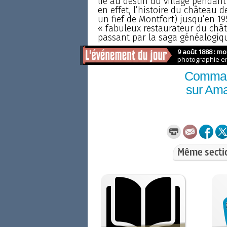
lié au destin du village pendant
en effet, l’histoire du château 
un fief de Montfort) jusqu’en 19
« fabuleux restaurateur du chât
passant par la saga généalogiqu
Comma
sur Am
Même secti