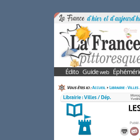
Édito
Guide
Éphéméri
web
Vous êtes ici :
Accueil
>
Librairie : Villes
Librairie : Villes / Dép.
Monogr
Yvelin
LES
Publié 