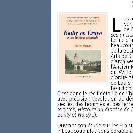
L
es 
Vers
de 
ses ancie
terme d’u
beaucoup 
de la Soc
Arts de Se
d’archives
l’Ancien 
du XVIIIe
d’ordre g
de Louis
Boucheman
C’est donc le récit détaillé de l’
avec précision l’évolution du dé
siècles, des hommes et des terres 
et titres,
Histoire du diocèse de 
Bailly et Noisy
...).
Ouvrant son étude sur les « antiq
« beaucoup plus considérable a