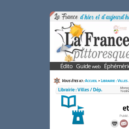
Édito
Guide
Éphéméri
web
Vous êtes ici :
Accueil
>
Librairie : Villes
Librairie : Villes / Dép.
Monogr
Yvelin
et
Publié 