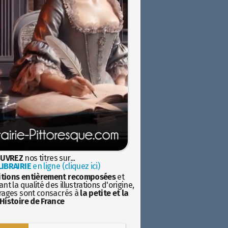
UVREZ
nos titres sur...
IBRAIRIE
en ligne (cliquez ici)
itions entièrement recomposées
et
nt la qualité des illustrations d'origine,
rages sont consacrés à
la petite et la
Histoire de France