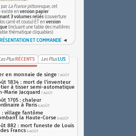
 par
La France pittoresque
, cet
 existe en
version papier
ant 3 volumes reliés
(couverture
dos carré et cousu) ET en
version
que
(incluant une table des matières
table thématique cliquables)
RÉSENTATION ET COMMANDE
◄
Les Plus
RÉCENTS
Les Plus
LUS
er en monnaie de singe
7 AOÛT
oût 1834 : mort de l'inventeur
tier à tisser semi-automatique
h-Marie Jacquard
7 AOÛT
oût 1705 : chaleur
rdinaire à Paris
6 AOÛT
 : village fantôme
ombant la Haute-Corse
5 AOÛT
oût 882 : mort funeste de Louis
oi des Francs
5 AOÛT