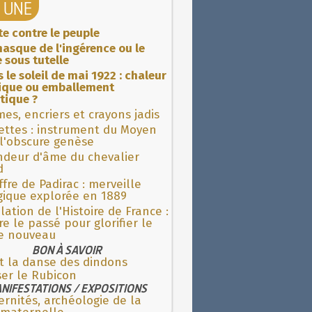
A UNE
ite contre le peuple
asque de l'ingérence ou le
 sous tutelle
 le soleil de mai 1922 : chaleur
rique ou emballement
tique ?
es, encriers et crayons jadis
ettes : instrument du Moyen
l'obscure genèse
ndeur d'âme du chevalier
d
fre de Padirac : merveille
gique explorée en 1889
lation de l'Histoire de France :
re le passé pour glorifier le
 nouveau
BON À SAVOIR
t la danse des dindons
ser le Rubicon
NIFESTATIONS / EXPOSITIONS
rnités, archéologie de la