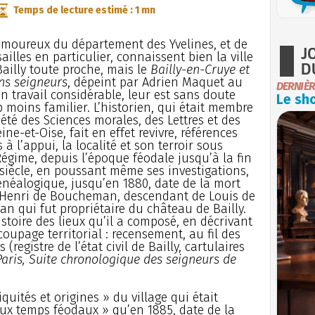
Temps de lecture estimé : 1 mn
amoureux du département des Yvelines, et de
J
ailles en particulier, connaissent bien la ville
D
Bailly toute proche, mais le
Bailly-en-Cruye et
ns seigneurs
, dépeint par Adrien Maquet au
DERNIÈR
n travail considérable, leur est sans doute
Le sho
moins familier. L’historien, qui était membre
iété des Sciences morales, des Lettres et des
ine-et-Oise, fait en effet revivre, références
 à l’appui, la localité et son terroir sous
Régime, depuis l’époque féodale jusqu’à la fin
 siècle, en poussant même ses investigations,
énéalogique, jusqu’en 1880, date de la mort
-Henri de Boucheman, descendant de Louis de
 qui fut propriétaire du château de Bailly.
histoire des lieux qu’il a composé, en décrivant
coupage territorial : recensement, au fil des
(registre de l’état civil de Bailly, cartulaires
Paris, Suite chronologique des seigneurs de
uités et origines » du village qui était
ux temps féodaux » qu’en 1885, date de la