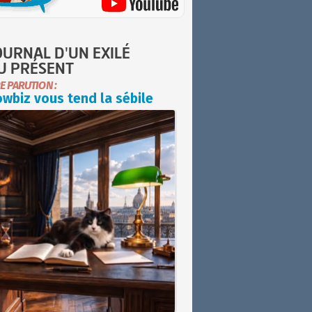
OURNAL D'UN EXILÉ
U PRÉSENT
E PARUTION :
wbiz vous tend la sébile