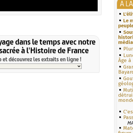
À L
L'él
Le m
peuple
Sous
histo
yage dans le temps avec notre
média
acrée à l'Histoire de France
Plum
Lun
et découvrez les extraits en ligne !
Âge à 
Gra
Bayar
Gouf
géolo
Muti
détrui
monde
C'es
Pas
MA
Mate