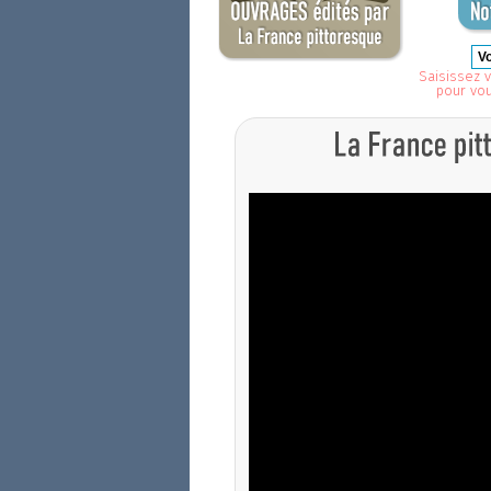
Saisissez v
pour vo