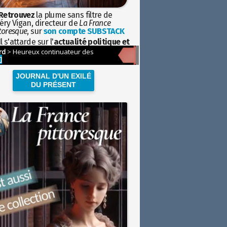
Retrouvez
la plume sans filtre de
éry Vigan, directeur de
La France
toresque
, sur
son compte SUBSTACK
l s'attarde sur l'
actualité politique et
ciétale
avec la hauteur de vue de
istoire
JOURNAL D'UN EXILÉ
DU PRÉSENT