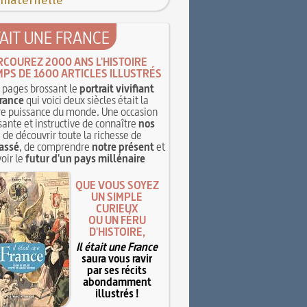
 maternelle
TAIT UNE FRANCE
RCOUREZ 2000 ANS L'HISTOIRE
MPS DE 1600 ARTICLES ILLUSTRÉS
pages brossant le
portrait vivifiant
rance
qui voici deux siècles était la
e puissance du monde. Une occasion
sante et instructive de connaître
nos
, de découvrir toute la richesse de
assé
, de comprendre
notre présent
et
oir le
futur d'un pays millénaire
QUE VOUS SOYEZ
UN SIMPLE
CURIEUX
OU UN FÉRU
D'HISTOIRE,
Il était une France
saura vous ravir
par ses récits
abondamment
illustrés !