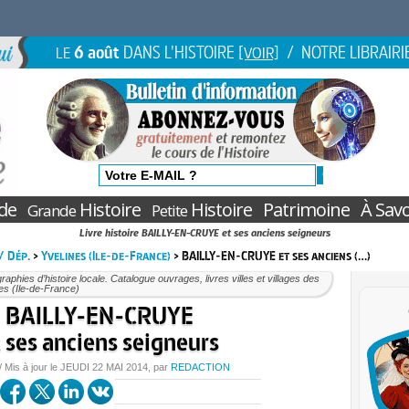
6 août
DANS L'HISTOIRE
/ NOTRE LIBRAIRI
LE
[VOIR]
de
Histoire
Histoire
Patrimoine
À Savo
Grande
Petite
Livre histoire BAILLY-EN-CRUYE et ses anciens seigneurs
 / Dép.
>
Yvelines (Ile-de-France)
> BAILLY-EN-CRUYE et ses anciens (…)
aphies d’histoire locale. Catalogue ouvrages, livres villes et villages des
es (Ile-de-France)
BAILLY-EN-CRUYE
 ses anciens seigneurs
/ Mis à jour le
JEUDI
22 MAI 2014
, par
REDACTION