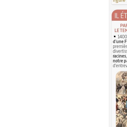
figure
IL É
PA
LE TE
1400 
d'une F
premièr
divertis
racines
notre p
d'entrev