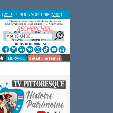
E
/ NOUS SOUTENIR
[VOIR]
[VOIR]
« Hâtons-nous de raconter les délicieuses histoires du
peuple avant qu'il ne les ait oubliées »
(C. Nodier, 1840)
NOUS REJOINDRE SUR...
ir
LIBRAIRIE
Il était une France