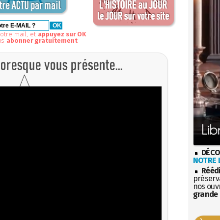
otre mail, et
appuyez sur OK
us
abonner gratuitement
DÉCO
NOTRE L
Rééd
préserva
nos ouv
grande 