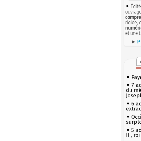
Édité
ouvrage
compren
rigide, 
numéri
et une 
►
P
Pay
7 a
du mé
Josep
6 a
extrao
Occi
surpl
5 a
III, r