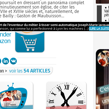
il poursuit en dressant un panorama complet
 minutieusement son église, de citer les
Ie et XVIIIe siècles et, naturellement, de
Val
pit
e Bailly : Gaston de Maubuisson...
I
so
l'H
nder
azon
on >
voir les
54 ARTICLES