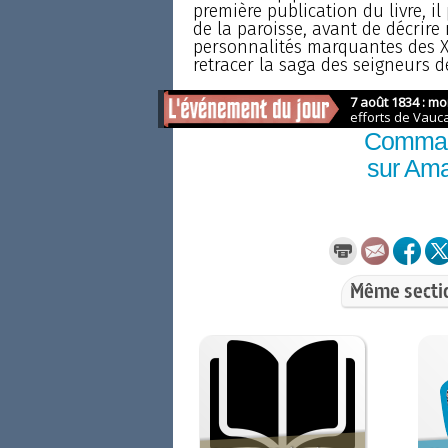
première publication du livre, 
de la paroisse, avant de décrire
personnalités marquantes des XVI
retracer la saga des seigneurs d
Comma
sur Am
Même secti