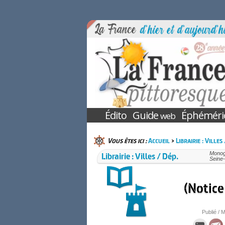
Édito
Guide
Éphéméri
web
Vous êtes ici :
Accueil
>
Librairie : Villes
Librairie : Villes / Dép.
Monogr
Seine-
(Notice
Publié / M