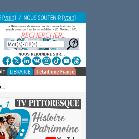
E
/ NOUS SOUTENIR
[VOIR]
[VOIR]
« Hâtons-nous de raconter les délicieuses histoires du
peuple avant qu'il ne les ait oubliées »
(C. Nodier, 1840)
NOUS REJOINDRE SUR...
ir
LIBRAIRIE
Il était une France
(…)