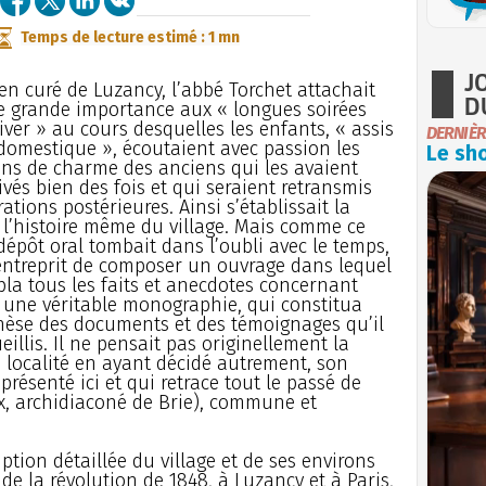
Temps de lecture estimé : 1 mn
J
en curé de Luzancy, l’abbé Torchet attachait
D
 grande importance aux « longues soirées
iver » au cours desquelles les enfants, « assis
DERNIÈR
domestique », écoutaient avec passion les
Le sho
eins de charme des anciens qui les avaient
ivés bien des fois et qui seraient retransmis
ations postérieures. Ainsi s’établissait la
, l’histoire même du village. Mais comme ce
dépôt oral tombait dans l’oubli avec le temps,
entreprit de composer un ouvrage dans lequel
bla tous les faits et anecdotes concernant
 une véritable monographie, qui constitua
hèse des documents et des témoignages qu’il
eillis. Il ne pensait pas originellement la
a localité en ayant décidé autrement, son
 présenté ici et qui retrace tout le passé de
x, archidiaconé de Brie), commune et
ption détaillée du village et de ses environs
de la révolution de 1848, à Luzancy et à Paris,