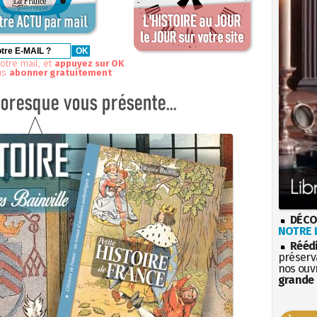
otre mail, et
appuyez sur OK
us
abonner gratuitement
DÉCO
NOTRE L
Rééd
préserva
nos ouv
grande 