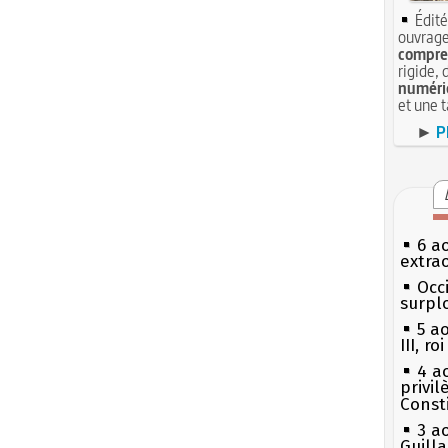
Édité
ouvrage
compren
rigide, 
numéri
et une 
►
P
6 a
extrao
Occi
surpl
5 a
III, r
4 a
privi
Const
3 a
Guill