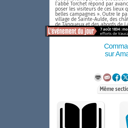
l’abbé Torchet répond par avanc
poser les visiteurs de ces lieux 
belles campagnes ». Outre le pa
village de Sainte-Aulde, des ch
de Tanqueux et des abords de La F
Comma
sur Am
Même secti