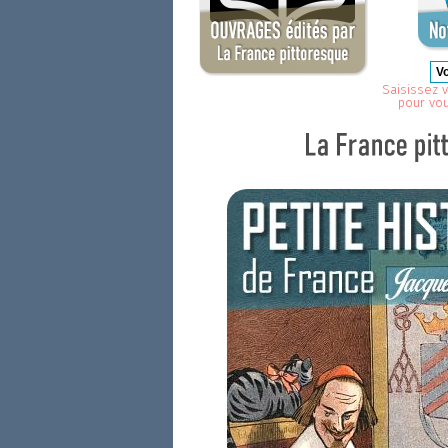
Saisissez v
pour vo