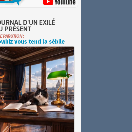
OURNAL D'UN EXILÉ
U PRÉSENT
E PARUTION :
wbiz vous tend la sébile