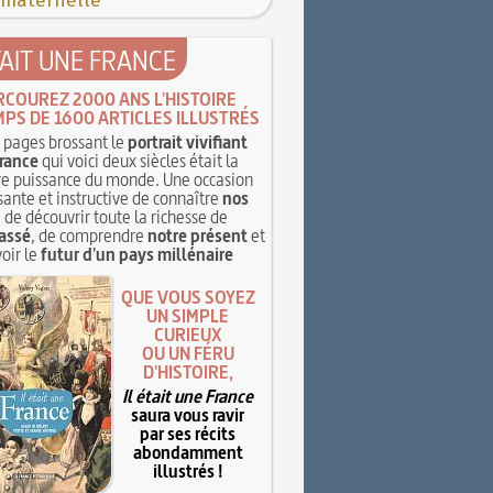
 maternelle
TAIT UNE FRANCE
RCOUREZ 2000 ANS L'HISTOIRE
MPS DE 1600 ARTICLES ILLUSTRÉS
pages brossant le
portrait vivifiant
rance
qui voici deux siècles était la
e puissance du monde. Une occasion
sante et instructive de connaître
nos
, de découvrir toute la richesse de
assé
, de comprendre
notre présent
et
oir le
futur d'un pays millénaire
QUE VOUS SOYEZ
UN SIMPLE
CURIEUX
OU UN FÉRU
D'HISTOIRE,
Il était une France
saura vous ravir
par ses récits
abondamment
illustrés !