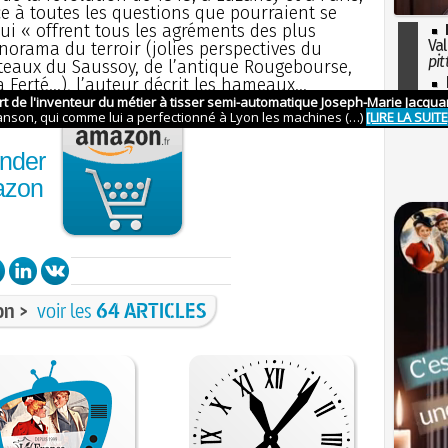
e à toutes les questions que pourraient se
qui « offrent tous les agréments des plus
Val
norama du terroir (jolies perspectives du
pit
âteaux du Saussoy, de l’antique Rougebourse,
I
erté...), l’auteur décrit les hameaux...
so
l'H
nder
azon
on >
voir les
64 ARTICLES