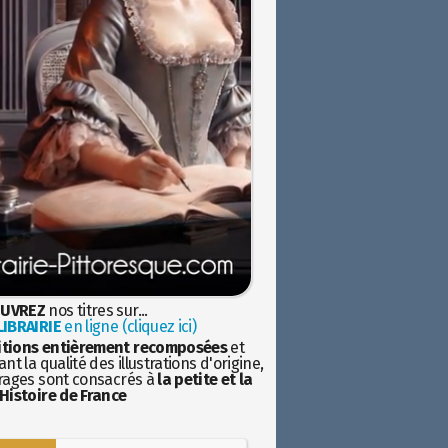
UVREZ
nos titres sur...
IBRAIRIE
en ligne (cliquez ici)
itions entièrement recomposées
et
nt la qualité des illustrations d'origine,
rages sont consacrés à
la petite et la
Histoire de France