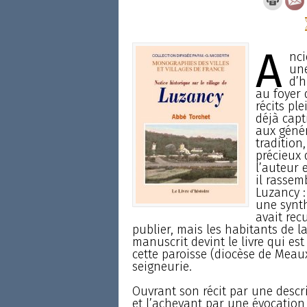
A
nci
une
d’h
au foyer 
récits pl
déjà capt
aux génér
tradition
précieux 
l’auteur 
il rassem
Luzancy :
une synt
avait recu
publier, mais les habitants de l
manuscrit devint le livre qui est
cette paroisse (diocèse de Meau
seigneurie.
Ouvrant son récit par une descri
et l’achevant par une évocation 