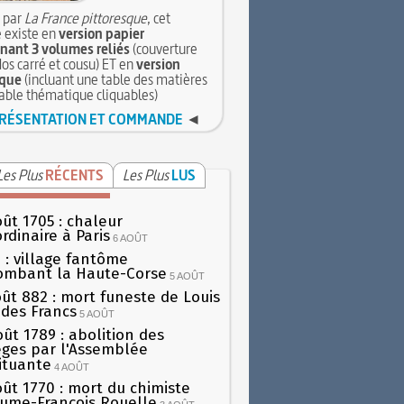
 par
La France pittoresque
, cet
 existe en
version papier
ant 3 volumes reliés
(couverture
dos carré et cousu) ET en
version
que
(incluant une table des matières
table thématique cliquables)
RÉSENTATION ET COMMANDE
◄
Les Plus
RÉCENTS
Les Plus
LUS
oût 1705 : chaleur
rdinaire à Paris
6 AOÛT
 : village fantôme
ombant la Haute-Corse
5 AOÛT
oût 882 : mort funeste de Louis
oi des Francs
5 AOÛT
oût 1789 : abolition des
lèges par l'Assemblée
ituante
4 AOÛT
oût 1770 : mort du chimiste
aume-François Rouelle