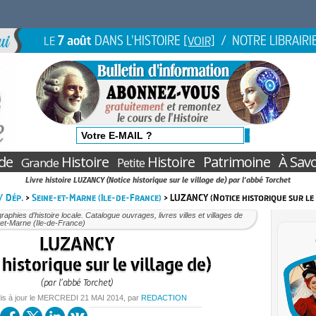
7 août
DANS L'HISTOIRE
/ NOTRE LIBRAIRI
LE
[VOIR]
de
Histoire
Histoire
Patrimoine
À Savo
Grande
Petite
Livre histoire LUZANCY (Notice historique sur le village de) par l'abbé Torchet
 / Dép.
>
Seine-et-Marne (Ile-de-France)
> LUZANCY (Notice historique sur le 
aphies d’histoire locale. Catalogue ouvrages, livres villes et villages de
et-Marne (Ile-de-France)
LUZANCY
 historique sur le village de)
(par l’abbé Torchet)
is à jour le
MERCREDI
21 MAI 2014
, par
REDACTION