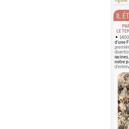
figure
IL É
PA
LE TE
1400 
d'une F
premièr
divertis
racines
notre p
d'entrev