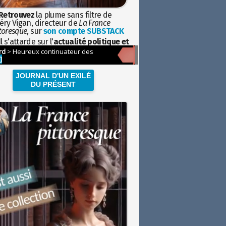
Retrouvez
la plume sans filtre de
éry Vigan, directeur de
La France
toresque
, sur
son compte SUBSTACK
l s'attarde sur l'
actualité politique et
ciétale
avec la hauteur de vue de
istoire
JOURNAL D'UN EXILÉ
DU PRÉSENT