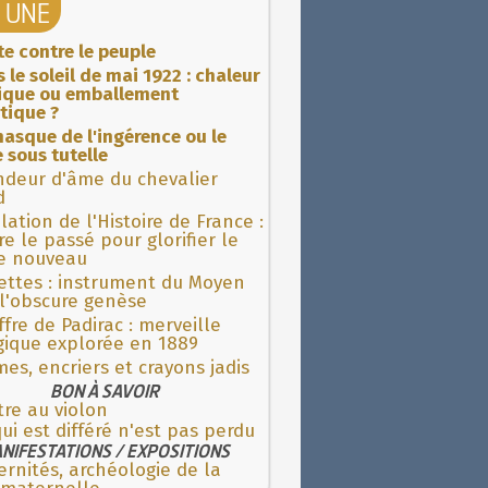
A UNE
ite contre le peuple
 le soleil de mai 1922 : chaleur
rique ou emballement
tique ?
asque de l'ingérence ou le
 sous tutelle
ndeur d'âme du chevalier
d
lation de l'Histoire de France :
re le passé pour glorifier le
 nouveau
ettes : instrument du Moyen
l'obscure genèse
fre de Padirac : merveille
gique explorée en 1889
es, encriers et crayons jadis
BON À SAVOIR
re au violon
ui est différé n'est pas perdu
NIFESTATIONS / EXPOSITIONS
rnités, archéologie de la