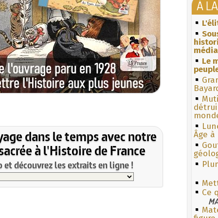
À L
L'él
Sous
histo
média
Le m
peuple
Gra
Bayar
Muti
détrui
monde
Lun
yage dans le temps avec notre
Âge à 
Gouf
acrée à l'Histoire de France
géolo
et découvrez les extraits en ligne !
Plum
Mett
Ce q
MA
Mate