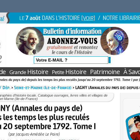
7 août
DANS L'HISTOIRE
/ NOTRE LIBRAIRI
LE
[VOIR]
de
Histoire
Histoire
Patrimoine
À Savo
Grande
Petite
nales du pays de) depuis les temps les plus reculés jusqu'au 20 septembre 1792. Tome I pa
 / Dép.
>
Seine-et-Marne (Ile-de-France)
> LAGNY (Annales du pays de) depuis 
aphies d’histoire locale. Catalogue ouvrages, livres villes et villages de
et-Marne (Ile-de-France)
NY (Annales du pays de)
 les temps les plus reculés
u 20 septembre 1792. Tome I
(par Jacques-Amédée Le Paire)