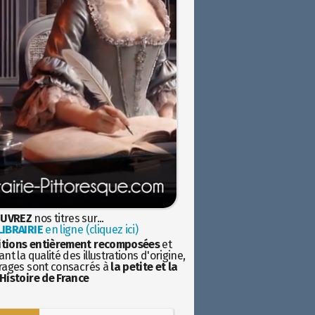
UVREZ
nos titres sur...
IBRAIRIE
en ligne (cliquez ici)
itions entièrement recomposées
et
nt la qualité des illustrations d'origine,
rages sont consacrés à
la petite et la
Histoire de France