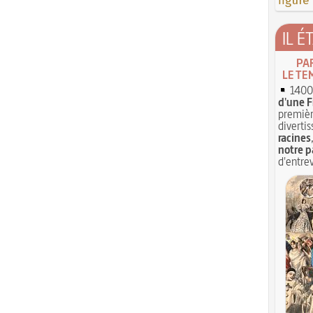
figure
IL É
PA
LE TE
1400 
d'une F
premièr
divertis
racines
notre p
d'entrev