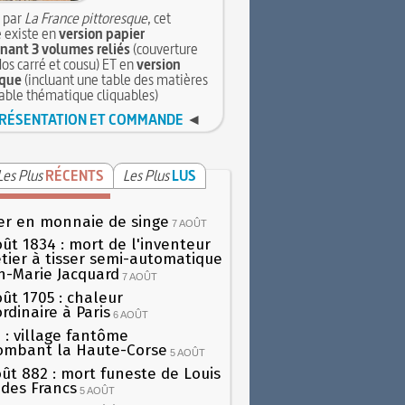
 par
La France pittoresque
, cet
 existe en
version papier
ant 3 volumes reliés
(couverture
dos carré et cousu) ET en
version
que
(incluant une table des matières
table thématique cliquables)
RÉSENTATION ET COMMANDE
◄
Les Plus
RÉCENTS
Les Plus
LUS
er en monnaie de singe
7 AOÛT
oût 1834 : mort de l'inventeur
tier à tisser semi-automatique
h-Marie Jacquard
7 AOÛT
oût 1705 : chaleur
rdinaire à Paris
6 AOÛT
 : village fantôme
ombant la Haute-Corse
5 AOÛT
oût 882 : mort funeste de Louis
oi des Francs
5 AOÛT