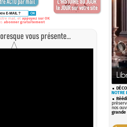
otre mail, et
appuyez sur OK
us
abonner gratuitement
DÉCO
NOTRE L
Rééd
préserva
nos ouv
grande 