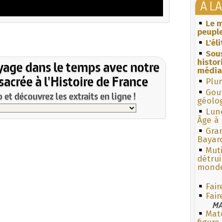
À L
Le m
peuple
L'él
Sous
histo
yage dans le temps avec notre
média
acrée à l'Histoire de France
Plum
Gouf
et découvrez les extraits en ligne !
géolo
Lun
Âge à 
Gra
Bayar
Muti
détrui
monde
Fair
Fair
MA
Mate