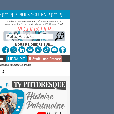
E
/ NOUS SOUTENIR
[VOIR]
[VOIR]
« Hâtons-nous de raconter les délicieuses histoires du
peuple avant qu'il ne les ait oubliées »
(C. Nodier, 1840)
NOUS REJOINDRE SUR...
ir
LIBRAIRIE
Il était une France
r Jacques-Amédée Le Paire
(…)