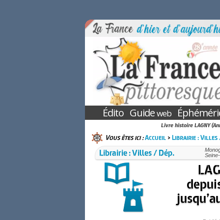
Édito
Guide
Éphéméri
web
Livre histoire LAGNY (An
Vous êtes ici :
Accueil
>
Librairie : Villes
Librairie : Villes / Dép.
Monogr
Seine-
LAG
depuis
jusqu’a