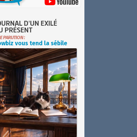
OURNAL D'UN EXILÉ
U PRÉSENT
E PARUTION :
wbiz vous tend la sébile