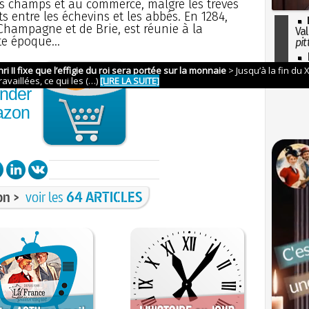
es champs et au commerce, malgré les trêves
s entre les échevins et les abbés. En 1284,
hampagne et de Brie, est réunie à la
Val
te époque...
pit
I
so
l'H
nder
azon
on >
voir les
64 ARTICLES