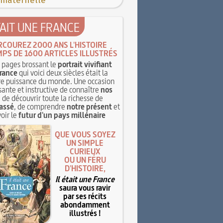
 maternelle
TAIT UNE FRANCE
RCOUREZ 2000 ANS L'HISTOIRE
MPS DE 1600 ARTICLES ILLUSTRÉS
pages brossant le
portrait vivifiant
rance
qui voici deux siècles était la
e puissance du monde. Une occasion
sante et instructive de connaître
nos
, de découvrir toute la richesse de
assé
, de comprendre
notre présent
et
oir le
futur d'un pays millénaire
QUE VOUS SOYEZ
UN SIMPLE
CURIEUX
OU UN FÉRU
D'HISTOIRE,
Il était une France
saura vous ravir
par ses récits
abondamment
illustrés !