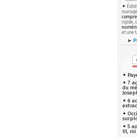
Édité
ouvrage
compren
rigide, 
numéri
et une 
►
P
Pay
7 a
du mé
Josep
6 a
extrao
Occi
surpl
5 a
III, r