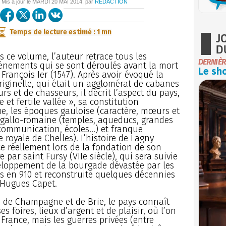
/ Mis à jour le
MARDI
20 MAI 2014
, par
REDACTION
Temps de lecture estimé : 1 mn
J
D
s ce volume, l’auteur retrace tous les
DERNIÈR
énements qui se sont déroulés avant la mort
Le sho
 François Ier (1547). Après avoir évoqué la
originelle, qui était un agglomérat de cabanes
rs et de chasseurs, il décrit l’aspect du pays,
 et fertile vallée », sa constitution
e, les époques gauloise (caractère, mœurs et
, gallo-romaine (temples, aqueducs, grandes
communication, écoles...) et franque
e royale de Chelles). L’histoire de Lagny
 réellement lors de la fondation de son
 par saint Fursy (VIIe siècle), qui sera suivie
eloppement de la bourgade dévastée par les
 en 910 et reconstruite quelques décennies
d’Hugues Capet.
s de Champagne et de Brie, le pays connaît
s foires, lieux d’argent et de plaisir, où l’on
France, mais les guerres privées (entre