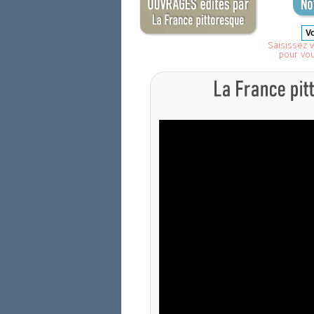
Saisissez v
pour vo