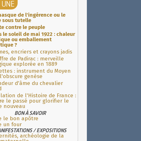
A UNE
asque de l'ingérence ou le
 sous tutelle
ite contre le peuple
 le soleil de mai 1922 : chaleur
rique ou emballement
tique ?
es, encriers et crayons jadis
fre de Padirac : merveille
gique explorée en 1889
ettes : instrument du Moyen
l'obscure genèse
ndeur d'âme du chevalier
d
lation de l'Histoire de France :
re le passé pour glorifier le
 nouveau
BON À SAVOIR
e le bon apôtre
e un four
NIFESTATIONS / EXPOSITIONS
rnités, archéologie de la