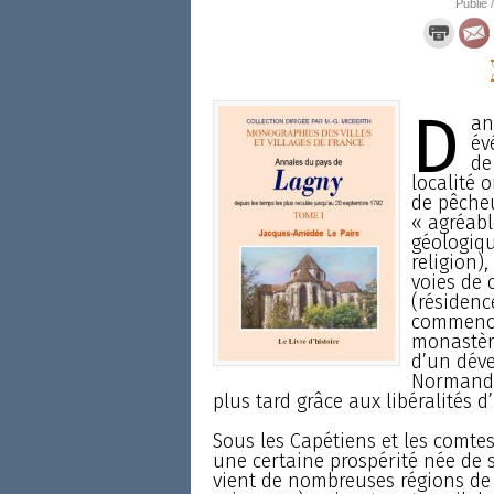
Publié 
D
an
év
de
localité 
de pêcheu
« agréable
géologiqu
religion)
voies de 
(résidenc
commence
monastère
d’un dév
Normands
plus tard grâce aux libéralités 
Sous les Capétiens et les comte
une certaine prospérité née de se
vient de nombreuses régions de 