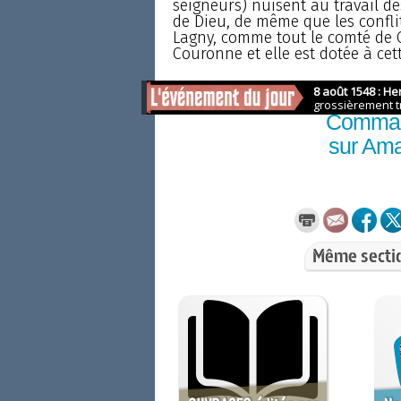
seigneurs) nuisent au travail d
de Dieu, de même que les conflit
Lagny, comme tout le comté de C
Couronne et elle est dotée à cet
Comma
sur Am
Même secti