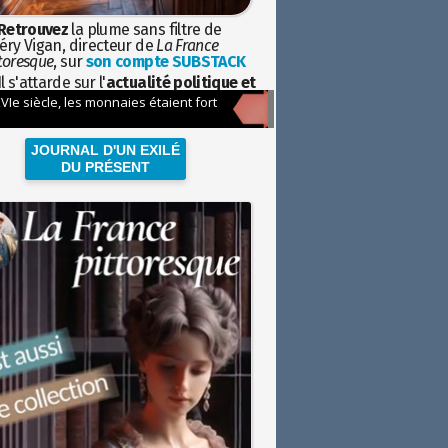
Retrouvez
la plume sans filtre de
éry Vigan, directeur de
La France
toresque
, sur
son compte SUBSTACK
l s'attarde sur l'
actualité politique et
ciétale
avec la hauteur de vue de
istoire
JOURNAL D'UN EXILÉ
DU PRÉSENT