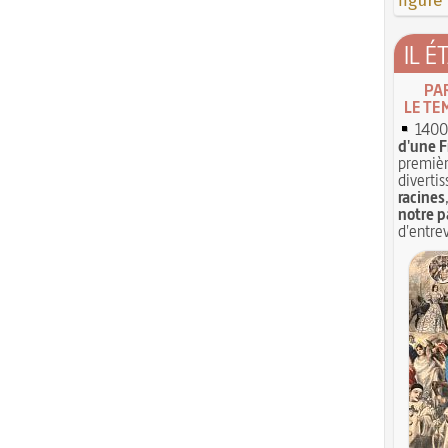
figure
IL É
PA
LE TE
1400 
d'une F
premièr
divertis
racines
notre p
d'entrev