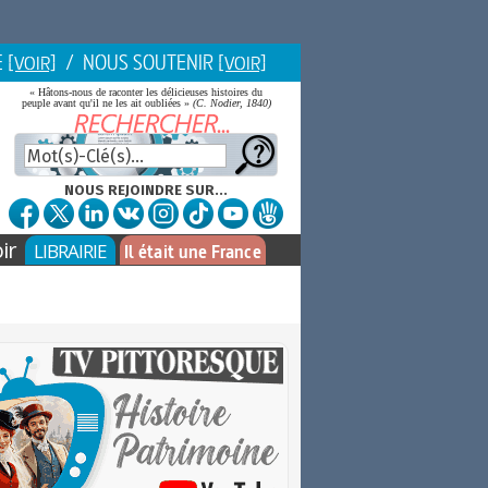
E
/ NOUS SOUTENIR
[VOIR]
[VOIR]
« Hâtons-nous de raconter les délicieuses histoires du
peuple avant qu'il ne les ait oubliées »
(C. Nodier, 1840)
NOUS REJOINDRE SUR...
ir
LIBRAIRIE
Il était une France