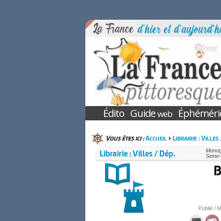
Édito
Guide
Éphéméri
web
Vous êtes ici :
Accueil
>
Librairie : Villes
Librairie : Villes / Dép.
Monogr
Seine-
B
Publié / M