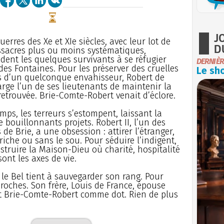
J
uerres des Xe et XIe siècles, avec leur lot de
D
sacres plus ou moins systématiques,
ident les quelques survivants à se réfugier
DERNIÈR
t des Fontaines. Pour les préserver des cruelles
Le sho
s d’un quelconque envahisseur, Robert de
rge l’un de ses lieutenants de maintenir la
etrouvée. Brie-Comte-Robert venait d’éclore.
emps, les terreurs s’estompent, laissant la
e bouillonnants projets. Robert II, l’un des
 de Brie, a une obsession : attirer l’étranger,
 riche ou sans le sou. Pour séduire l’indigent,
onstruire la Maison-Dieu où charité, hospitalité
sont les axes de vie.
le Bel tient à sauvegarder son rang. Pour
 proches. Son frère, Louis de France, épouse
et Brie-Comte-Robert comme dot. Rien de plus