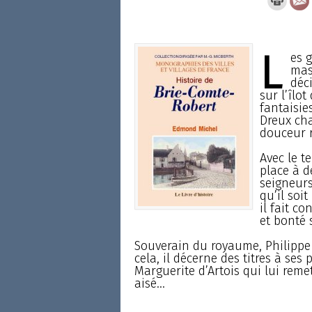
L
es g
mas
déc
sur l’îlo
fantaisie
Dreux cha
douceur r
Avec le t
place à d
seigneurs
qu’il soit
il fait c
et bonté 
Souverain du royaume, Philippe 
cela, il décerne des titres à ses
Marguerite d’Artois qui lui rem
aisé...