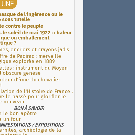
A UNE
asque de l'ingérence ou le
 sous tutelle
ite contre le peuple
 le soleil de mai 1922 : chaleur
rique ou emballement
tique ?
es, encriers et crayons jadis
fre de Padirac : merveille
gique explorée en 1889
ettes : instrument du Moyen
l'obscure genèse
ndeur d'âme du chevalier
d
lation de l'Histoire de France :
re le passé pour glorifier le
 nouveau
BON À SAVOIR
e le bon apôtre
e un four
NIFESTATIONS / EXPOSITIONS
rnités, archéologie de la