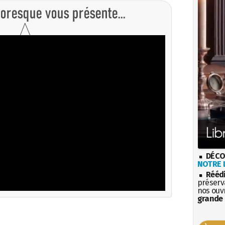
DÉCO
NOTRE L
Rééd
préserva
nos ouv
grande 