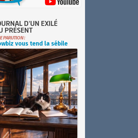
OURNAL D'UN EXILÉ
U PRÉSENT
E PARUTION :
wbiz vous tend la sébile