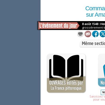
Comma
sur Am
Même secti
Saisissez v
pour vo