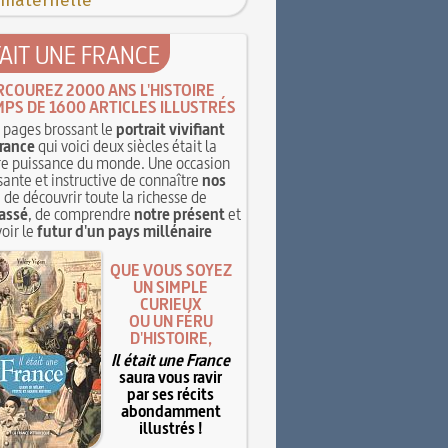
 maternelle
TAIT UNE FRANCE
RCOUREZ 2000 ANS L'HISTOIRE
MPS DE 1600 ARTICLES ILLUSTRÉS
pages brossant le
portrait vivifiant
rance
qui voici deux siècles était la
e puissance du monde. Une occasion
sante et instructive de connaître
nos
, de découvrir toute la richesse de
assé
, de comprendre
notre présent
et
oir le
futur d'un pays millénaire
QUE VOUS SOYEZ
UN SIMPLE
CURIEUX
OU UN FÉRU
D'HISTOIRE,
Il était une France
saura vous ravir
par ses récits
abondamment
illustrés !