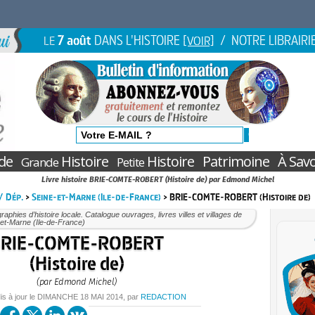
7 août
DANS L'HISTOIRE
/ NOTRE LIBRAIRI
LE
[VOIR]
de
Histoire
Histoire
Patrimoine
À Savo
Grande
Petite
Livre histoire BRIE-COMTE-ROBERT (Histoire de) par Edmond Michel
 / Dép.
>
Seine-et-Marne (Ile-de-France)
> BRIE-COMTE-ROBERT (Histoire de)
aphies d’histoire locale. Catalogue ouvrages, livres villes et villages de
et-Marne (Ile-de-France)
RIE-COMTE-ROBERT
(Histoire de)
(par Edmond Michel)
is à jour le
DIMANCHE
18 MAI 2014
, par
REDACTION