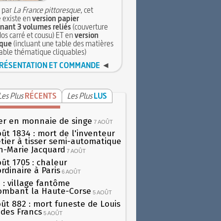
 par
La France pittoresque
, cet
 existe en
version papier
ant 3 volumes reliés
(couverture
dos carré et cousu) ET en
version
que
(incluant une table des matières
table thématique cliquables)
RÉSENTATION ET COMMANDE
◄
Les Plus
RÉCENTS
Les Plus
LUS
er en monnaie de singe
7 AOÛT
oût 1834 : mort de l'inventeur
tier à tisser semi-automatique
h-Marie Jacquard
7 AOÛT
oût 1705 : chaleur
rdinaire à Paris
6 AOÛT
 : village fantôme
ombant la Haute-Corse
5 AOÛT
oût 882 : mort funeste de Louis
oi des Francs
5 AOÛT