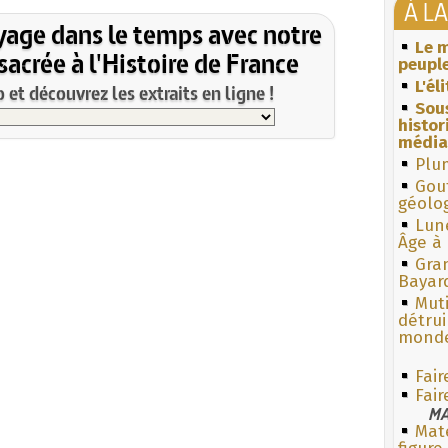
À L
yage dans le temps avec notre
Le m
acrée à l'Histoire de France
peuple
L'él
et découvrez les extraits en ligne !
Sous
histo
média
Plum
Gouf
géolo
Lun
Âge à 
Gra
Bayar
Muti
détrui
monde
Fair
Fair
MA
Mate