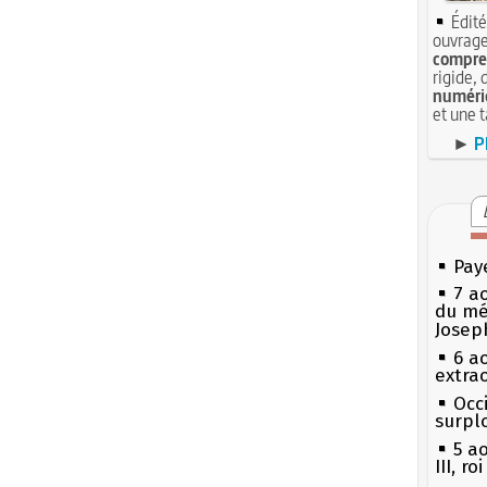
Édité
ouvrage
compren
rigide, 
numéri
et une 
►
P
Pay
7 a
du mé
Josep
6 a
extrao
Occi
surpl
5 a
III, r