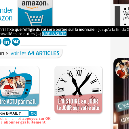
nder
Val
azon
pit
I
so
l'H
on >
voir les
64 ARTICLES
otre mail, et
appuyez sur OK
us
abonner gratuitement