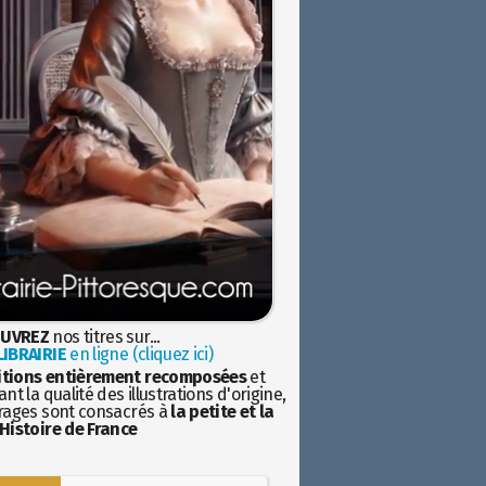
UVREZ
nos titres sur...
IBRAIRIE
en ligne (cliquez ici)
itions entièrement recomposées
et
nt la qualité des illustrations d'origine,
rages sont consacrés à
la petite et la
Histoire de France