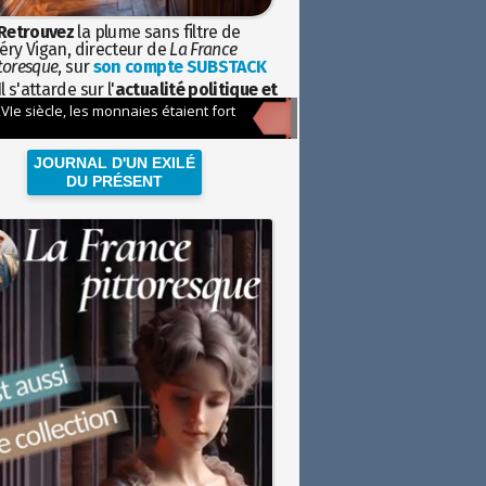
Retrouvez
la plume sans filtre de
éry Vigan, directeur de
La France
toresque
, sur
son compte SUBSTACK
l s'attarde sur l'
actualité politique et
ciétale
avec la hauteur de vue de
istoire
JOURNAL D'UN EXILÉ
DU PRÉSENT