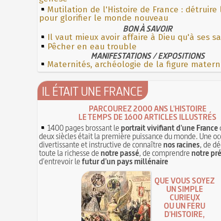
Mutilation de l'Histoire de France : détruire
pour glorifier le monde nouveau
BON À SAVOIR
Il vaut mieux avoir affaire à Dieu qu'à ses sa
Pêcher en eau trouble
MANIFESTATIONS / EXPOSITIONS
Maternités, archéologie de la figure matern
IL ÉTAIT UNE FRANCE
PARCOUREZ 2000 ANS L'HISTOIRE
LE TEMPS DE 1600 ARTICLES ILLUSTRÉS
1400 pages brossant le
portrait vivifiant d'une France
deux siècles était la première puissance du monde. Une oc
divertissante et instructive de connaître
nos racines
, de dé
toute la richesse de
notre passé
, de comprendre
notre pr
d'entrevoir le
futur d'un pays millénaire
QUE VOUS SOYEZ
UN SIMPLE
CURIEUX
OU UN FÉRU
D'HISTOIRE,