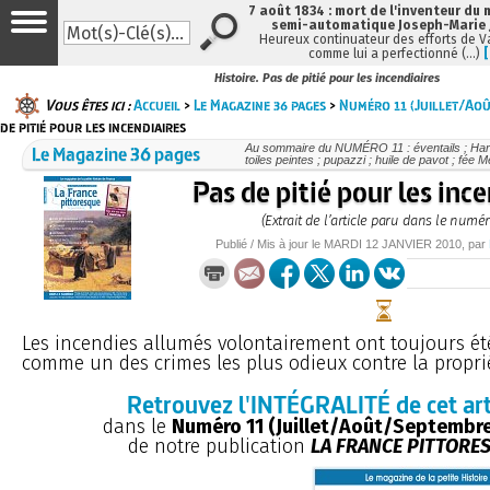
7 août 1834 : mort de l'inventeur du 
semi-automatique Joseph-Marie
Heureux continuateur des efforts de V
comme lui a perfectionné (…)
Histoire. Pas de pitié pour les incendiaires
Vous êtes ici :
Accueil
>
Le Magazine 36 pages
>
Numéro 11 (Juillet/Ao
de pitié pour les incendiaires
Le Magazine 36 pages
Au sommaire du NUMÉRO 11 : éventails ; Haro
toiles peintes ; pupazzi ; huile de pavot ; fée M
Pas de pitié pour les inc
(Extrait de l’article paru dans le numér
Publié / Mis à jour le
MARDI
12 JANVIER 2010
, par
Les incendies allumés volontairement ont toujours ét
comme un des crimes les plus odieux contre la proprié
Retrouvez l'INTÉGRALITÉ de cet art
dans le
Numéro 11 (Juillet/Août/Septembr
de notre publication
LA FRANCE PITTORE