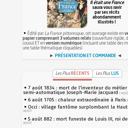
Il était une France
saura vous ravir
par ses récits
abondamment
illustrés !
Édité par
La France pittoresque
, cet ouvrage existe en
v
papier comprenant 3 volumes reliés
(couverture rigide, d
cousu) ET en
version numérique
(incluant une table des m
une table thématique cliquables)
►
PRÉSENTATION ET COMMANDE
◄
Les Plus
RÉCENTS
Les Plus
LUS
7 août 1834 : mort de l'inventeur du métier 
semi-automatique Joseph-Marie Jacquard
7 AO
6 août 1705 : chaleur extraordinaire à Paris
Occi : village fantôme surplombant la Hau
AOÛT
5 août 882 : mort funeste de Louis III, roi d
AOÛT