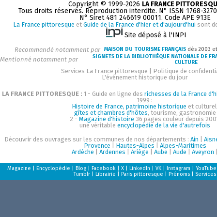
Copyright © 1999-2026
LA FRANCE PITTORESQ
Tous droits réservés. Reproduction interdite. N° ISSN 1768-327
N° Siret 481 246619 00011. Code APE 913E
La France pittoresque
et
Guide de la France d'hier et d'aujourd'hui
sont d
Site déposé à l'INPI
Recommandé notamment par
MAISON DU TOURISME FRANÇAIS
dès 2003 e
SIGNETS DE LA BIBLIOTHÈQUE NATIONALE DE FR
Mentionné notamment par
CULTURE
Services La France pittoresque
|
Politique de confidenti
L'événement historique du jour
LA FRANCE PITTORESQUE :
1 - Guide en ligne des
richesses de la France d'h
1999 :
Histoire de France, patrimoine historique
et culturel
gîtes et chambres d'hôtes
, tourisme, gastronomie
2 -
Magazine d'histoire
36 pages couleur depuis 200
une véritable
encyclopédie de la vie d'autrefois
Découvrir des ouvrages sur les communes de nos départements :
Ain
|
Aisn
Provence
|
Hautes-Alpes
|
Alpes-Maritimes
Ardèche
|
Ardennes
|
Ariège
|
Aube
|
Aude
|
Aveyron
Magazine
|
Encyclopédie
|
Blog
|
Facebook
|
X
|
LinkedIn
|
VK
|
Instagram
|
YouTube
Tumblr
|
Librairie
|
Paris pittoresque
|
Prénoms
|
Services