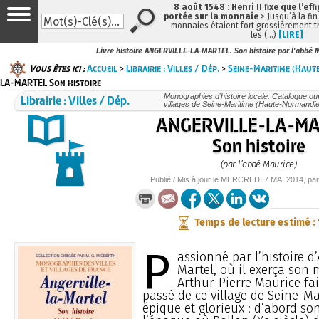
8 août 1548 : Henri II fixe que l’eff
portée sur la monnaie
> Jusqu’à la fin
monnaies étaient fort grossièrement tr
les (…)
[LIRE]
Livre histoire ANGERVILLE-LA-MARTEL. Son histoire par l'abbé 
Vous êtes ici :
Accueil
>
Librairie : Villes / Dép.
>
Seine-Maritime (Hau
LA-MARTEL Son histoire
Librairie : Villes / Dép.
Monographies d’histoire locale. Catalogue ouvr
villages de Seine-Maritime (Haute-Normandie
ANGERVILLE-LA-M
Son histoire
(par l’abbé Maurice)
Publié / Mis à jour le
MERCREDI
7 MAI 2014
, pa
Temps de lecture estimé :
P
assionné par l’histoire d’
Martel, où il exerça son m
Arthur-Pierre Maurice fait
passé de ce village de Seine-M
épique et glorieux : d’abord so