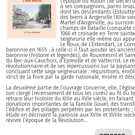
l’époque où Rollon (Xe siècle) d
à ses compagnons, parmi lesque
dont les descendants (Estouttev
des biens à Angerville (XIIIe sièc
Martel d’Angerville, au surnom
champs de bataille (conquête d
1066 et croisade en Terre sainte 
seigneurie elle-même qui appar
Le Roux, de L’Estendart, Le Corn
baronnie en 1655 ; à celle-ci il faut ajouter les anciens
baronnie (histoire et légendes), de Rouxmesnil et Sa
du Bec-aux-Cauchois, d’Epreville et de Vattecrist. Le ré
révolutionnaire et de ses répercussions sur la paysan
concluant cette saga seigneuriale : réquisitions, enrô
strict de la foire par la garde nationale, misère et dés
La deuxième partie de l’ouvrage concerne, elle, l’église
son clergé (recensement de tous les curés) au fil du t
retrace leur histoire du XIIIe au XVIe siècle, en faisant
donations importantes de la famille Gouel, des trans
l’édifice et des pillages perpétrés par les protestants ;
étude en décrivant la paroisse aux XVIIe et XVIIIe siècl
revivre l’époque de la Révolution...