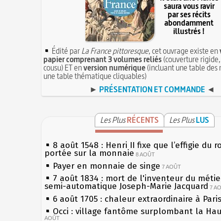
saura vous ravir
par ses récits
abondamment
illustrés !
Édité par
La France pittoresque
, cet ouvrage existe en
papier comprenant 3 volumes reliés
(couverture rigide,
cousu) ET en
version numérique
(incluant une table des 
une table thématique cliquables)
►
PRÉSENTATION ET COMMANDE
◄
Les Plus
RÉCENTS
Les Plus
LUS
8 août 1548 : Henri II fixe que l’effigie du r
portée sur la monnaie
8 AOÛT
Payer en monnaie de singe
7 AOÛT
7 août 1834 : mort de l'inventeur du métier
semi-automatique Joseph-Marie Jacquard
7 A
6 août 1705 : chaleur extraordinaire à Pari
Occi : village fantôme surplombant la Ha
AOÛT