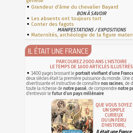
genèse
Grandeur d'âme du chevalier Bayard
BON À SAVOIR
Les absents ont toujours tort
Conter des fagots
MANIFESTATIONS / EXPOSITIONS
Maternités, archéologie de la figure mater
IL ÉTAIT UNE FRANCE
PARCOUREZ 2000 ANS L'HISTOIRE
LE TEMPS DE 1600 ARTICLES ILLUSTRÉS
1400 pages brossant le
portrait vivifiant d'une Franc
deux siècles était la première puissance du monde. Une 
divertissante et instructive de connaître
nos racines
, de 
toute la richesse de
notre passé
, de comprendre
notre p
d'entrevoir le
futur d'un pays millénaire
QUE VOUS SOYEZ
UN SIMPLE
CURIEUX
OU UN FÉRU
D'HISTOIRE,
Il était une France