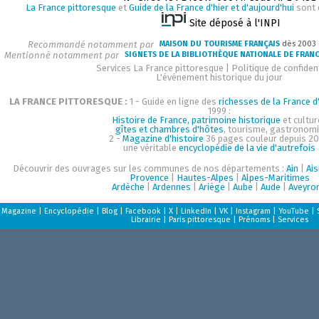
La France pittoresque
et
Guide de la France d'hier et d'aujourd'hui
sont 
Site déposé à l'INPI
Recommandé notamment par
MAISON DU TOURISME FRANÇAIS
dès 2003
Mentionné notamment par
SIGNETS DE LA BIBLIOTHÈQUE NATIONALE DE FRAN
Services La France pittoresque
|
Politique de confident
L'événement historique du jour
LA FRANCE PITTORESQUE :
1 - Guide en ligne des
richesses de la France d'
1999 :
Histoire de France, patrimoine historique
et cultur
gîtes et chambres d'hôtes
, tourisme, gastronom
2 -
Magazine d'histoire
36 pages couleur depuis 20
une véritable
encyclopédie de la vie d'autrefois
Découvrir des ouvrages sur les communes de nos départements :
Ain
|
Ai
Provence
|
Hautes-Alpes
|
Alpes-Maritimes
Ardèche
|
Ardennes
|
Ariège
|
Aube
|
Aude
|
Aveyro
Magazine
|
Encyclopédie
|
Blog
|
Facebook
|
X
|
LinkedIn
|
VK
|
Instagram
|
YouTube
|
Librairie
|
Paris pittoresque
|
Prénoms
|
Services