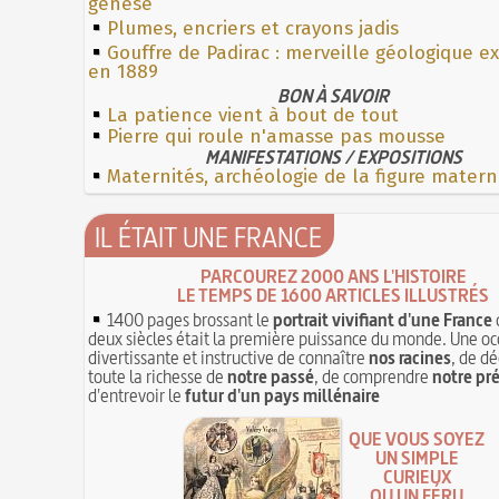
genèse
Plumes, encriers et crayons jadis
Gouffre de Padirac : merveille géologique e
en 1889
BON À SAVOIR
La patience vient à bout de tout
Pierre qui roule n'amasse pas mousse
MANIFESTATIONS / EXPOSITIONS
Maternités, archéologie de la figure matern
IL ÉTAIT UNE FRANCE
PARCOUREZ 2000 ANS L'HISTOIRE
LE TEMPS DE 1600 ARTICLES ILLUSTRÉS
1400 pages brossant le
portrait vivifiant d'une France
deux siècles était la première puissance du monde. Une oc
divertissante et instructive de connaître
nos racines
, de dé
toute la richesse de
notre passé
, de comprendre
notre pr
d'entrevoir le
futur d'un pays millénaire
QUE VOUS SOYEZ
UN SIMPLE
CURIEUX
OU UN FÉRU