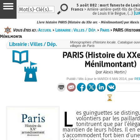
5 août 882 : mort funeste de Louis 
Francs
> Arrière-arrière-petit-fils de Ch
de Louis II le Bègue, (…)
[LI
Livre histoire PARIS (Histoire du XXe arr. - Ménilmontant) par Alexis
Vous êtes ici :
Accueil
>
Librairie : Villes / Dép.
>
Paris
> PARIS (Histoir
Ménilmonta
Librairie : Villes / Dép.
Monographies d’histoire locale. Catalogue ouvra
villages de Paris
PARIS (Histoire du XXe 
Ménilmontant)
(par Alexis Martin)
Publié / Mis à jour le
MARDI
6 MAI 2014
, par
RE
L
es guinguettes se disting
volontiers par les paillard
tonitruent que par l’élég
maintien de leurs hôtes. Il en 
s’accommodent fort bien d’une