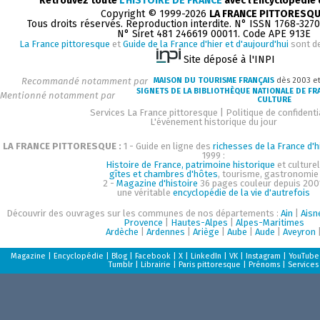
Retrouvez toute
L'HISTOIRE DE FRANCE
avec l'Encyclopédie
Copyright © 1999-2026
LA FRANCE PITTORESQ
Tous droits réservés. Reproduction interdite. N° ISSN 1768-327
N° Siret 481 246619 00011. Code APE 913E
La France pittoresque
et
Guide de la France d'hier et d'aujourd'hui
sont d
Site déposé à l'INPI
Recommandé notamment par
MAISON DU TOURISME FRANÇAIS
dès 2003 e
SIGNETS DE LA BIBLIOTHÈQUE NATIONALE DE FR
Mentionné notamment par
CULTURE
Services La France pittoresque
|
Politique de confidenti
L'événement historique du jour
LA FRANCE PITTORESQUE :
1 - Guide en ligne des
richesses de la France d'h
1999 :
Histoire de France, patrimoine historique
et culturel
gîtes et chambres d'hôtes
, tourisme, gastronomie
2 -
Magazine d'histoire
36 pages couleur depuis 200
une véritable
encyclopédie de la vie d'autrefois
Découvrir des ouvrages sur les communes de nos départements :
Ain
|
Aisn
Provence
|
Hautes-Alpes
|
Alpes-Maritimes
Ardèche
|
Ardennes
|
Ariège
|
Aube
|
Aude
|
Aveyron
Magazine
|
Encyclopédie
|
Blog
|
Facebook
|
X
|
LinkedIn
|
VK
|
Instagram
|
YouTube
Tumblr
|
Librairie
|
Paris pittoresque
|
Prénoms
|
Services