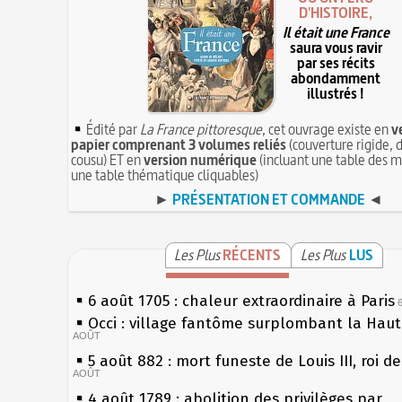
D'HISTOIRE,
Il était une France
saura vous ravir
par ses récits
abondamment
illustrés !
Édité par
La France pittoresque
, cet ouvrage existe en
v
papier comprenant 3 volumes reliés
(couverture rigide, d
cousu) ET en
version numérique
(incluant une table des m
une table thématique cliquables)
►
PRÉSENTATION ET COMMANDE
◄
Les Plus
RÉCENTS
Les Plus
LUS
6 août 1705 : chaleur extraordinaire à Paris
Occi : village fantôme surplombant la Hau
AOÛT
5 août 882 : mort funeste de Louis III, roi d
AOÛT
4 août 1789 : abolition des privilèges par