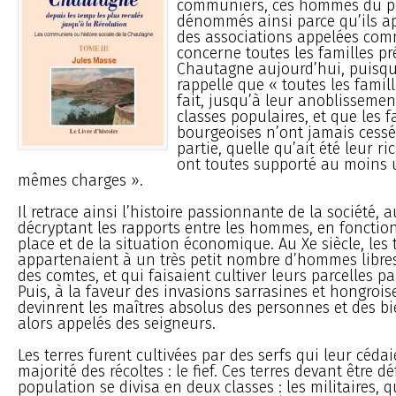
communiers, ces hommes du p
dénommés ainsi parce qu’ils a
des associations appelées co
concerne toutes les familles p
Chautagne aujourd’hui, puisqu
rappelle que « toutes les famil
fait, jusqu’à leur anoblissemen
classes populaires, et que les f
bourgeoises n’ont jamais cessé 
partie, quelle qu’ait été leur ri
ont toutes supporté au moins 
mêmes charges ».
Il retrace ainsi l’histoire passionnante de la société, au
décryptant les rapports entre les hommes, en fonctio
place et de la situation économique. Au Xe siècle, les 
appartenaient à un très petit nombre d’hommes libre
des comtes, et qui faisaient cultiver leurs parcelles pa
Puis, à la faveur des invasions sarrasines et hongrois
devinrent les maîtres absolus des personnes et des bi
alors appelés des seigneurs.
Les terres furent cultivées par des serfs qui leur céda
majorité des récoltes : le fief. Ces terres devant être d
population se divisa en deux classes : les militaires, q