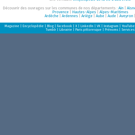
Découvrir des ouvrages sur les communes de nos départements :
Ain
|
Aisn
Provence
|
Hautes-Alpes
|
Alpes-Maritimes
Ardèche
|
Ardennes
|
Ariège
|
Aube
|
Aude
|
Aveyron
Magazine
|
Encyclopédie
|
Blog
|
Facebook
|
X
|
LinkedIn
|
VK
|
Instagram
|
YouTube
Tumblr
|
Librairie
|
Paris pittoresque
|
Prénoms
|
Services