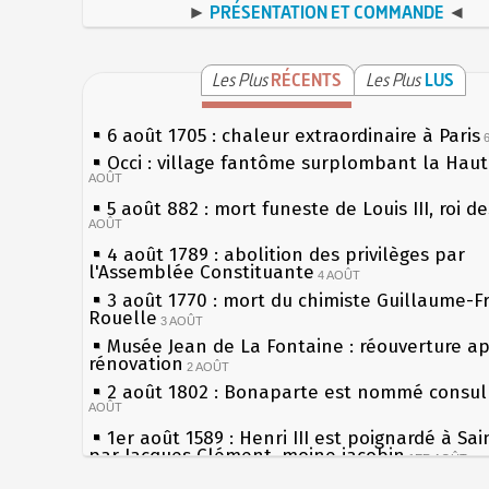
►
PRÉSENTATION ET COMMANDE
◄
Les Plus
RÉCENTS
Les Plus
LUS
6 août 1705 : chaleur extraordinaire à Paris
Occi : village fantôme surplombant la Hau
AOÛT
5 août 882 : mort funeste de Louis III, roi d
AOÛT
4 août 1789 : abolition des privilèges par
l'Assemblée Constituante
4 AOÛT
3 août 1770 : mort du chimiste Guillaume-F
Rouelle
3 AOÛT
Musée Jean de La Fontaine : réouverture a
rénovation
2 AOÛT
2 août 1802 : Bonaparte est nommé consul 
AOÛT
1er août 1589 : Henri III est poignardé à Sa
par Jacques Clément, moine jacobin
1ER AOÛT
31 juillet 1899 : décret instaurant les moug