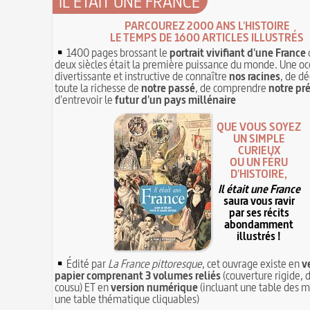
IL ÉTAIT UNE FRANCE
PARCOUREZ 2000 ANS L'HISTOIRE
LE TEMPS DE 1600 ARTICLES ILLUSTRÉS
1400 pages brossant le
portrait vivifiant d'une France
deux siècles était la première puissance du monde. Une oc
divertissante et instructive de connaître
nos racines
, de dé
toute la richesse de
notre passé
, de comprendre
notre pr
d'entrevoir le
futur d'un pays millénaire
QUE VOUS SOYEZ
UN SIMPLE
CURIEUX
OU UN FÉRU
D'HISTOIRE,
Il était une France
saura vous ravir
par ses récits
abondamment
illustrés !
Édité par
La France pittoresque
, cet ouvrage existe en
v
papier comprenant 3 volumes reliés
(couverture rigide, d
cousu) ET en
version numérique
(incluant une table des m
une table thématique cliquables)