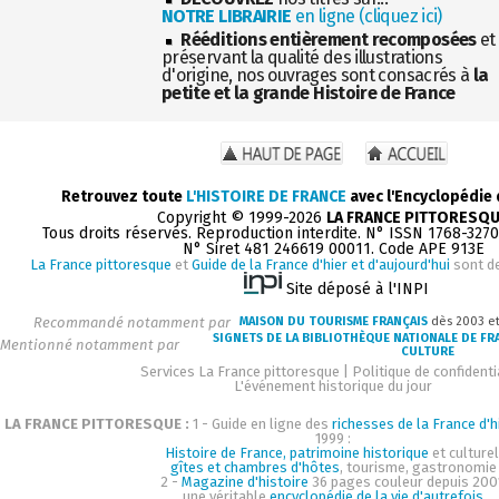
NOTRE LIBRAIRIE
en ligne (cliquez ici)
Rééditions entièrement recomposées
et
préservant la qualité des illustrations
d'origine, nos ouvrages sont consacrés à
la
petite et la grande Histoire de France
Retrouvez toute
L'HISTOIRE DE FRANCE
avec l'Encyclopédie
Copyright © 1999-2026
LA FRANCE PITTORESQ
Tous droits réservés. Reproduction interdite. N° ISSN 1768-327
N° Siret 481 246619 00011. Code APE 913E
La France pittoresque
et
Guide de la France d'hier et d'aujourd'hui
sont d
Site déposé à l'INPI
Recommandé notamment par
MAISON DU TOURISME FRANÇAIS
dès 2003 e
SIGNETS DE LA BIBLIOTHÈQUE NATIONALE DE FR
Mentionné notamment par
CULTURE
Services La France pittoresque
|
Politique de confidenti
L'événement historique du jour
LA FRANCE PITTORESQUE :
1 - Guide en ligne des
richesses de la France d'h
1999 :
Histoire de France, patrimoine historique
et culturel
gîtes et chambres d'hôtes
, tourisme, gastronomie
2 -
Magazine d'histoire
36 pages couleur depuis 200
une véritable
encyclopédie de la vie d'autrefois