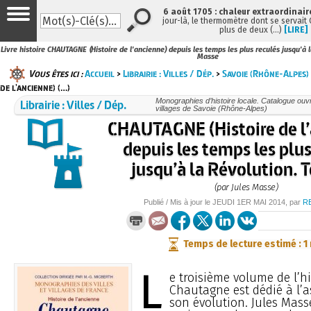
6 août 1705 : chaleur extraordinair
jour-là, le thermomètre dont se servait
plus de deux (…)
[LIRE]
Livre histoire CHAUTAGNE (Histoire de l'ancienne) depuis les temps les plus reculés jusqu'à l
Masse
Vous êtes ici :
Accueil
>
Librairie : Villes / Dép.
>
Savoie (Rhône-Alpes)
de l'ancienne) (…)
Librairie : Villes / Dép.
Monographies d’histoire locale. Catalogue ouvra
villages de Savoie (Rhône-Alpes)
CHAUTAGNE (Histoire de l
depuis les temps les plus
jusqu’à la Révolution. T
(par Jules Masse)
Publié / Mis à jour le
JEUDI
1ER MAI 2014
, par
R
Temps de lecture estimé : 1
L
e troisième volume de l’hi
Chautagne est dédié à l’a
son évolution. Jules Mass