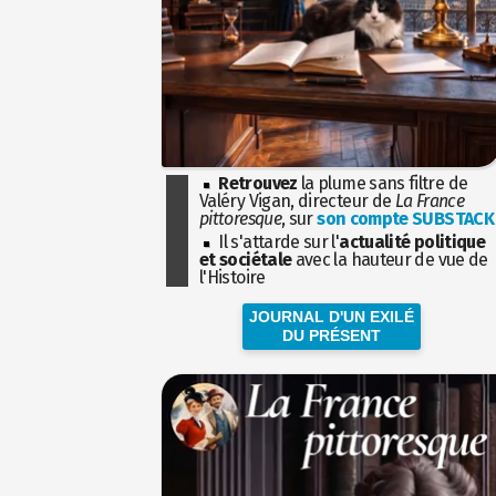
Retrouvez
la plume sans filtre de
Valéry Vigan, directeur de
La France
pittoresque
, sur
son compte SUBSTACK
Il s'attarde sur l'
actualité politique
et sociétale
avec la hauteur de vue de
l'Histoire
JOURNAL D'UN EXILÉ
DU PRÉSENT