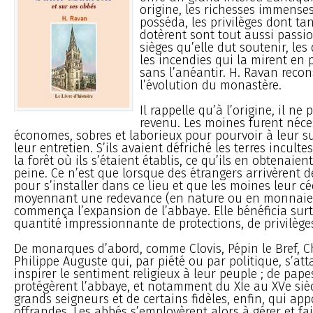
origine, les richesses immenses
posséda, les privilèges dont tan
dotèrent sont tout aussi passi
sièges qu’elle dut soutenir, les
les incendies qui la mirent en p
sans l’anéantir. H. Ravan recon
l’évolution du monastère.
Il rappelle qu’à l’origine, il n
revenu. Les moines furent néc
économes, sobres et laborieux pour pourvoir à leur s
leur entretien. S’ils avaient défriché les terres incult
la forêt où ils s’étaient établis, ce qu’ils en obtenaient
peine. Ce n’est que lorsque des étrangers arrivèrent d
pour s’installer dans ce lieu et que les moines leur cé
moyennant une redevance (en nature ou en monnaie
commença l’expansion de l’abbaye. Elle bénéficia sur
quantité impressionnante de protections, de privilège
De monarques d’abord, comme Clovis, Pépin le Bref,
Philippe Auguste qui, par piété ou par politique, s’at
inspirer le sentiment religieux à leur peuple ; de pape
protégèrent l’abbaye, et notamment du XIe au XVe sièc
grands seigneurs et de certains fidèles, enfin, qui app
offrandes. Les abbés s’employèrent alors à gérer et fair