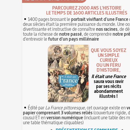
PARCOUREZ 2000 ANS L'HISTOIRE
LE TEMPS DE 1600 ARTICLES ILLUSTRÉS
1400 pages brossant le
portrait vivifiant d'une France
deux siècles était la première puissance du monde. Une oc
divertissante et instructive de connaître
nos racines
, de dé
toute la richesse de
notre passé
, de comprendre
notre pr
d'entrevoir le
futur d'un pays millénaire
QUE VOUS SOYEZ
UN SIMPLE
CURIEUX
OU UN FÉRU
D'HISTOIRE,
Il était une France
saura vous ravir
par ses récits
abondamment
illustrés !
Édité par
La France pittoresque
, cet ouvrage existe en
v
papier comprenant 3 volumes reliés
(couverture rigide, d
cousu) ET en
version numérique
(incluant une table des m
une table thématique cliquables)