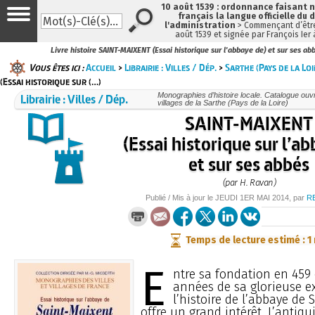
10 août 1539 : ordonnance faisant
français la langue officielle du 
l'administration
> Commençant d’être
août 1539 et signée par François Ier
Livre histoire SAINT-MAIXENT (Essai historique sur l'abbaye de) et sur ses a
Vous êtes ici :
Accueil
>
Librairie : Villes / Dép.
>
Sarthe (Pays de la Loi
(Essai historique sur (…)
Librairie : Villes / Dép.
Monographies d’histoire locale. Catalogue ouvra
villages de la Sarthe (Pays de la Loire)
SAINT-MAIXENT
(Essai historique sur l’a
et sur ses abbés
(par H. Ravan)
Publié / Mis à jour le
JEUDI
1ER MAI 2014
, par
R
Temps de lecture estimé : 1
E
ntre sa fondation en 459 
années de sa glorieuse ex
l’histoire de l’abbaye de
offre un grand intérêt. L’antiqu