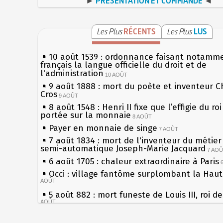
►
PRÉSENTATION ET COMMANDE
◄
Les Plus
RÉCENTS
Les Plus
LUS
10 août 1539 : ordonnance faisant notamm
français la langue officielle du droit et de
l'administration
10 AOÛT
9 août 1888 : mort du poète et inventeur C
Cros
9 AOÛT
8 août 1548 : Henri II fixe que l’effigie du ro
portée sur la monnaie
8 AOÛT
Payer en monnaie de singe
7 AOÛT
7 août 1834 : mort de l'inventeur du métier 
semi-automatique Joseph-Marie Jacquard
7 AO
6 août 1705 : chaleur extraordinaire à Paris
Occi : village fantôme surplombant la Hau
AOÛT
5 août 882 : mort funeste de Louis III, roi d
AOÛT
4 août 1789 : abolition des privilèges par