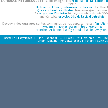
LA FRANCE PITTORESQUE :
1 - Guide en ligne des
richesses de la France d'h
1999 :
Histoire de France, patrimoine historique
et culturel
gîtes et chambres d'hôtes
, tourisme, gastronomie
2 -
Magazine d'histoire
36 pages couleur depuis 200
une véritable
encyclopédie de la vie d'autrefois
Découvrir des ouvrages sur les communes de nos départements :
Ain
|
Aisn
Provence
|
Hautes-Alpes
|
Alpes-Maritimes
Ardèche
|
Ardennes
|
Ariège
|
Aube
|
Aude
|
Aveyron
Magazine
|
Encyclopédie
|
Blog
|
Facebook
|
X
|
LinkedIn
|
VK
|
Instagram
|
YouTube
Tumblr
|
Librairie
|
Paris pittoresque
|
Prénoms
|
Services