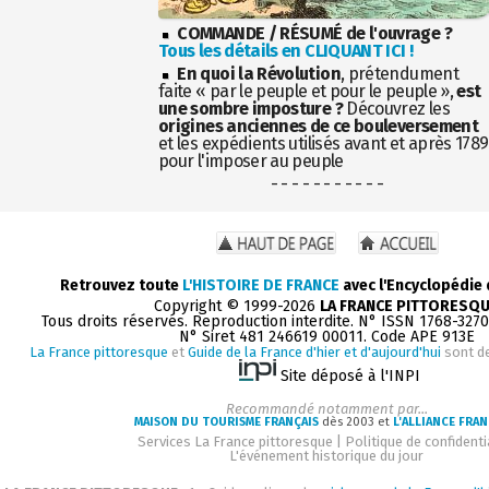
COMMANDE / RÉSUMÉ de l'ouvrage ?
Tous les détails en CLIQUANT ICI !
En quoi la Révolution
, prétendument
faite « par le peuple et pour le peuple »,
est
une sombre imposture ?
Découvrez les
origines anciennes de ce bouleversement
et les expédients utilisés avant et après 1789
pour l'imposer au peuple
- - - - - - - - - - -
Retrouvez toute
L'HISTOIRE DE FRANCE
avec l'Encyclopédie
Copyright © 1999-2026
LA FRANCE PITTORESQ
Tous droits réservés. Reproduction interdite. N° ISSN 1768-327
N° Siret 481 246619 00011. Code APE 913E
La France pittoresque
et
Guide de la France d'hier et d'aujourd'hui
sont d
Site déposé à l'INPI
Recommandé notamment par...
MAISON DU TOURISME FRANÇAIS
dès 2003 et
L'ALLIANCE FRAN
Services La France pittoresque
|
Politique de confidenti
L'événement historique du jour