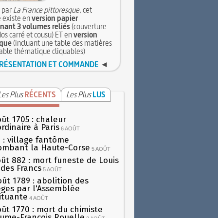
 par
La France pittoresque
, cet
 existe en
version papier
ant 3 volumes reliés
(couverture
dos carré et cousu) ET en
version
que
(incluant une table des matières
table thématique cliquables)
RÉSENTATION ET COMMANDE
◄
Les Plus
RÉCENTS
Les Plus
LUS
oût 1705 : chaleur
rdinaire à Paris
6 AOÛT
 : village fantôme
ombant la Haute-Corse
5 AOÛT
oût 882 : mort funeste de Louis
oi des Francs
5 AOÛT
oût 1789 : abolition des
lèges par l'Assemblée
ituante
4 AOÛT
oût 1770 : mort du chimiste
aume-François Rouelle