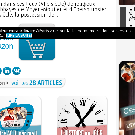
 dans ces lieux (VIIe siècle) de religieux
abbayes de Moyen-Moutier et d’Ebersmunster
Val
iècle, la possession de...
pit
I
so
l'H
nder
azon
on >
voir les
28 ARTICLES