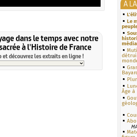
À L
L'él
Le m
peuple
Sous
yage dans le temps avec notre
histo
média
acrée à l'Histoire de France
Muti
et découvrez les extraits en ligne !
détrui
monde
Gra
Bayar
Plum
Lun
Âge à 
Gouf
géolo
Cour
Abo
MA
Mate