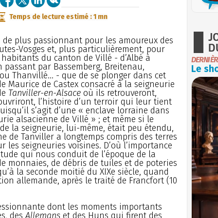
Temps de lecture estimé : 1 mn
J
n de plus passionnant pour les amoureux des
D
tes-Vosges et, plus particulièrement, pour
 habitants du canton de Villé - d’Albé à
DERNIÈR
n passant par Bassemberg, Breitenau,
Le sho
ou Thanvillé... - que de se plonger dans cet
e Maurice de Castex consacré à la seigneurie
de
Tanviller-en-Alsace
où ils retrouveront,
uvriront, l’histoire d’un terroir qui leur tient
uisqu’il s’agit d’une « enclave lorraine dans
urie alsacienne de Villé » ; et même si le
e de la seigneurie, lui-même, était peu étendu,
e de Tanviller a longtemps compris des terres
ur les seigneuries voisines. D’où l’importance
étude qui nous conduit de l’époque de la
 monnaies, de débris de tuiles et de poteries
qu’à la seconde moitié du XIXe siècle, quand
on allemande, après le traité de Francfort (10
ressionnante dont les moments importants
es, des
Allemans
et des Huns qui firent des