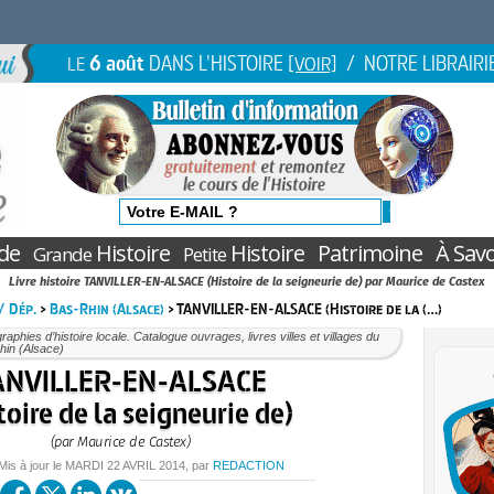
6 août
DANS L'HISTOIRE
/ NOTRE LIBRAIRI
LE
[VOIR]
de
Histoire
Histoire
Patrimoine
À Savo
Grande
Petite
Livre histoire TANVILLER-EN-ALSACE (Histoire de la seigneurie de) par Maurice de Castex
 / Dép.
>
Bas-Rhin (Alsace)
> TANVILLER-EN-ALSACE (Histoire de la (…)
aphies d’histoire locale. Catalogue ouvrages, livres villes et villages du
hin (Alsace)
ANVILLER-EN-ALSACE
toire de la seigneurie de)
(par Maurice de Castex)
 Mis à jour le
MARDI
22 AVRIL 2014
, par
REDACTION