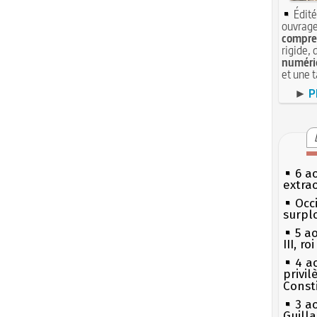
Édité
ouvrage
compren
rigide, 
numéri
et une 
►
P
6 a
extrao
Occi
surpl
5 a
III, r
4 a
privi
Const
3 a
Guill