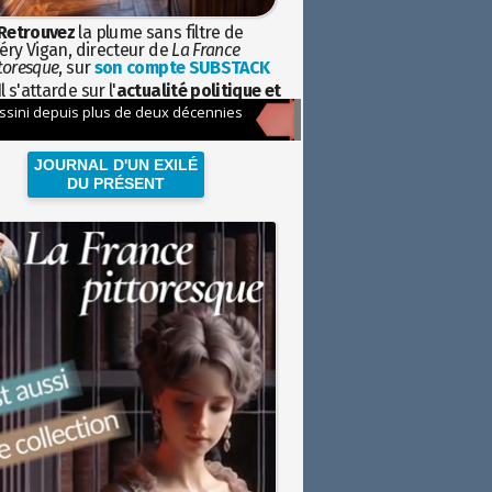
Retrouvez
la plume sans filtre de
éry Vigan, directeur de
La France
toresque
, sur
son compte SUBSTACK
l s'attarde sur l'
actualité politique et
ciétale
avec la hauteur de vue de
istoire
JOURNAL D'UN EXILÉ
DU PRÉSENT