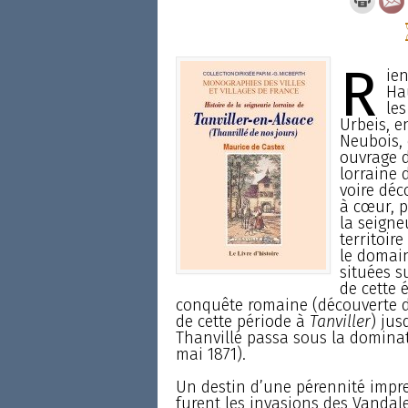
R
ie
Hau
les
Urbeis, e
Neubois, 
ouvrage d
lorraine 
voire déco
à cœur, p
la seigne
territoir
le domain
situées s
de cette 
conquête romaine (découverte de
de cette période à
Tanviller
) jus
Thanvillé passa sous la dominati
mai 1871).
Un destin d’une pérennité imp
furent les invasions des Vandal