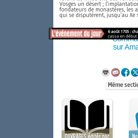
Vosges un désert ; l’implantation
fondateurs de monastères, les 
qui se disputèrent, jusqu’au Xe s
Comma
sur Am
Même secti