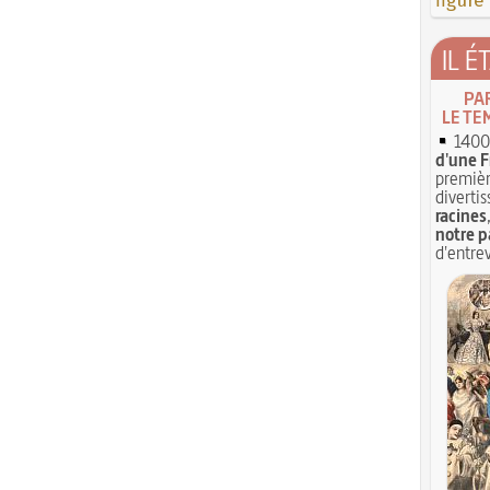
figure
IL É
PA
LE TE
1400 
d'une F
premièr
divertis
racines
notre p
d'entrev