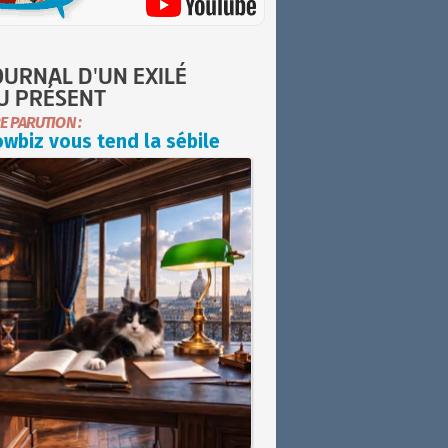
OURNAL D'UN EXILÉ
U PRÉSENT
E PARUTION :
wbiz vous tend la sébile