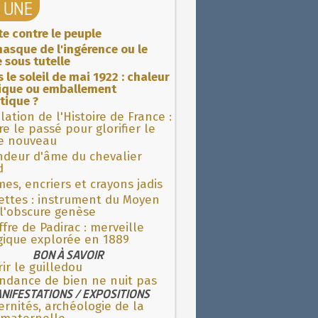
A UNE
ite contre le peuple
asque de l'ingérence ou le
 sous tutelle
 le soleil de mai 1922 : chaleur
rique ou emballement
tique ?
lation de l'Histoire de France :
re le passé pour glorifier le
 nouveau
ndeur d'âme du chevalier
d
es, encriers et crayons jadis
ettes : instrument du Moyen
l'obscure genèse
fre de Padirac : merveille
gique explorée en 1889
BON À SAVOIR
ir le guilledou
ndance de bien ne nuit pas
NIFESTATIONS / EXPOSITIONS
rnités, archéologie de la