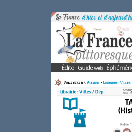
Édito
Guide
Éphéméri
web
Vous êtes ici :
Accueil
>
Librairie : Villes
Librairie : Villes / Dép.
Monogr
Bas-R
T
(His
Publié /