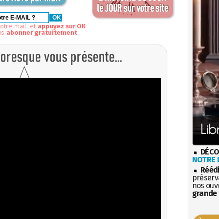
otre mail, et
appuyez sur OK
us
abonner gratuitement
DÉCO
NOTRE L
Rééd
préserva
nos ouv
grande 