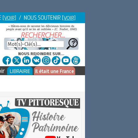
E
/ NOUS SOUTENIR
[VOIR]
[VOIR]
« Hâtons-nous de raconter les délicieuses histoires du
peuple avant qu'il ne les ait oubliées »
(C. Nodier, 1840)
NOUS REJOINDRE SUR...
ir
LIBRAIRIE
Il était une France