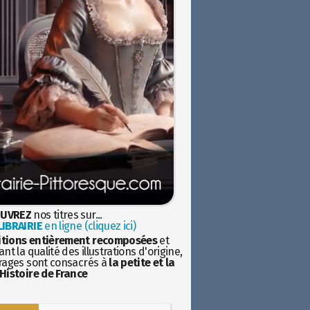
UVREZ
nos titres sur...
IBRAIRIE
en ligne (cliquez ici)
itions entièrement recomposées
et
nt la qualité des illustrations d'origine,
rages sont consacrés à
la petite et la
Histoire de France