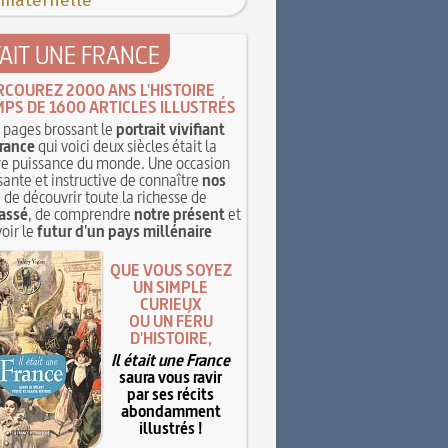
 maternelle
TAIT UNE FRANCE
RCOUREZ 2000 ANS L'HISTOIRE
MPS DE 1600 ARTICLES ILLUSTRÉS
pages brossant le
portrait vivifiant
rance
qui voici deux siècles était la
e puissance du monde. Une occasion
sante et instructive de connaître
nos
, de découvrir toute la richesse de
assé
, de comprendre
notre présent
et
oir le
futur d'un pays millénaire
QUE VOUS SOYEZ
UN SIMPLE
CURIEUX
OU UN FÉRU
D'HISTOIRE,
Il était une France
saura vous ravir
par ses récits
abondamment
illustrés !