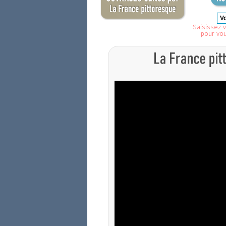
Saisissez v
pour vo