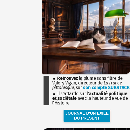
Retrouvez
la plume sans filtre de
Valéry Vigan, directeur de
La France
pittoresque
, sur
son compte SUBSTACK
Il s'attarde sur l'
actualité politique
et sociétale
avec la hauteur de vue de
l'Histoire
JOURNAL D'UN EXILÉ
DU PRÉSENT