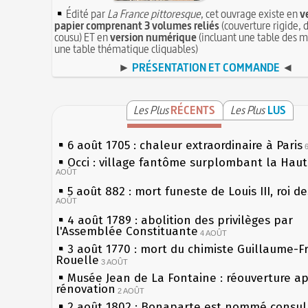
Édité par
La France pittoresque
, cet ouvrage existe en
v
papier comprenant 3 volumes reliés
(couverture rigide, d
cousu) ET en
version numérique
(incluant une table des m
une table thématique cliquables)
►
PRÉSENTATION ET COMMANDE
◄
Les Plus
RÉCENTS
Les Plus
LUS
6 août 1705 : chaleur extraordinaire à Paris
Occi : village fantôme surplombant la Hau
AOÛT
5 août 882 : mort funeste de Louis III, roi d
AOÛT
4 août 1789 : abolition des privilèges par
l'Assemblée Constituante
4 AOÛT
3 août 1770 : mort du chimiste Guillaume-F
Rouelle
3 AOÛT
Musée Jean de La Fontaine : réouverture a
rénovation
2 AOÛT
2 août 1802 : Bonaparte est nommé consul 