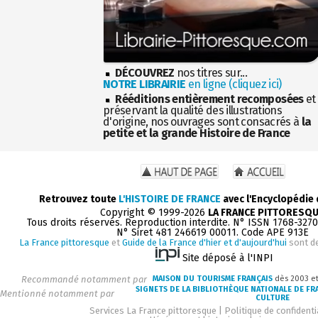
DÉCOUVREZ
nos titres sur...
NOTRE LIBRAIRIE
en ligne (cliquez ici)
Rééditions entièrement recomposées
et
préservant la qualité des illustrations
d'origine, nos ouvrages sont consacrés à
la
petite et la grande Histoire de France
Retrouvez toute
L'HISTOIRE DE FRANCE
avec l'Encyclopédie
Copyright © 1999-2026
LA FRANCE PITTORESQ
Tous droits réservés. Reproduction interdite. N° ISSN 1768-327
N° Siret 481 246619 00011. Code APE 913E
La France pittoresque
et
Guide de la France d'hier et d'aujourd'hui
sont d
Site déposé à l'INPI
Recommandé notamment par
MAISON DU TOURISME FRANÇAIS
dès 2003 e
SIGNETS DE LA BIBLIOTHÈQUE NATIONALE DE FR
Mentionné notamment par
CULTURE
Services La France pittoresque
|
Politique de confidenti