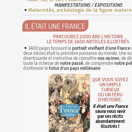
MANIFESTATIONS / EXPOSITIONS
Maternités, archéologie de la figure matern
IL ÉTAIT UNE FRANCE
PARCOUREZ 2000 ANS L'HISTOIRE
LE TEMPS DE 1600 ARTICLES ILLUSTRÉS
1400 pages brossant le
portrait vivifiant d'une France
deux siècles était la première puissance du monde. Une oc
divertissante et instructive de connaître
nos racines
, de dé
toute la richesse de
notre passé
, de comprendre
notre pr
d'entrevoir le
futur d'un pays millénaire
QUE VOUS SOYEZ
UN SIMPLE
CURIEUX
OU UN FÉRU
D'HISTOIRE,
Il était une France
saura vous ravir
par ses récits
abondamment
illustrés !