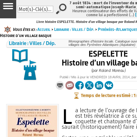
7 août 1834 : mort de l'inventeur du 
semi-automatique Joseph-Marie
Heureux continuateur des efforts de V
comme lui a perfectionné (…)
Livre histoire ESPELETTE. Histoire d'un village basque par Roland
Vous êtes ici :
Accueil
>
Librairie : Villes / Dép.
>
Pyrénées-Atlantiques
Histoire d'un village basque
Librairie : Villes / Dép.
Monographies d’histoire locale. Catalogue ouvra
villages des Pyrénées-Atlantiques (Aquitaine)
ESPELETTE
Histoire d’un village 
(par Roland Moreau)
Publié / Mis à jour le
VENDREDI
18 AVRIL 2014
, pa
Temps de lecture estimé : 1
L
a lecture de l’ouvrage d
est très révélatrice à ce s
coquette et chatoyante d’
saurait (historiquement) faire i