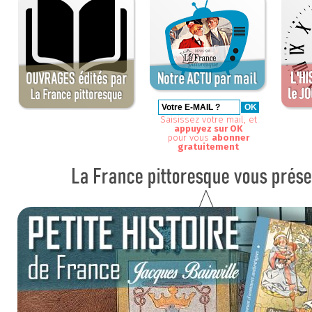
Saisissez votre mail, et
appuyez sur OK
pour vous
abonner
gratuitement