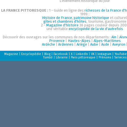
L'événement historique du jour
LA FRANCE PITTORESQUE :
1 - Guide en ligne des
richesses de la France d'h
1999 :
Histoire de France, patrimoine historique
et culturel
gîtes et chambres d'hôtes
, tourisme, gastronomie
2 -
Magazine d'histoire
36 pages couleur depuis 200
une véritable
encyclopédie de la vie d'autrefois
Découvrir des ouvrages sur les communes de nos départements :
Ain
|
Aisn
Provence
|
Hautes-Alpes
|
Alpes-Maritimes
Ardèche
|
Ardennes
|
Ariège
|
Aube
|
Aude
|
Aveyron
Magazine
|
Encyclopédie
|
Blog
|
Facebook
|
X
|
LinkedIn
|
VK
|
Instagram
|
YouTube
Tumblr
|
Librairie
|
Paris pittoresque
|
Prénoms
|
Services