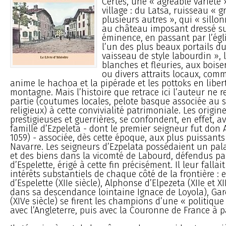
Certes, une « agréable variété 
village : du Latsa, ruisseau « g
plusieurs autres », qui « sillonn
au château imposant dressé s
éminence, en passant par l’égl
l’un des plus beaux portails du
vaisseau de style labourdin »,
blanches et fleuries, aux boise
ou divers attraits locaux, com
anime le hachoa et la pipérade et les pottoks en liber
montagne. Mais l’histoire que retrace ici l’auteur ne 
partie (coutumes locales, pelote basque associée au 
religieux) à cette convivialité patrimoniale. Les origine
prestigieuses et guerrières, se confondent, en effet, av
famille d’Ezpeleta - dont le premier seigneur fut don 
1059) - associée, dès cette époque, aux plus puissant
Navarre. Les seigneurs d’Ezpelata possédaient un pa
et des biens dans la vicomté de Labourd, défendus pa
d’Espelette, érigé à cette fin précisément. Il leur fallai
intérêts substantiels de chaque côté de la frontière : e
d’Espelette (XIIe siècle), Alphonse d’Elpezeta (XIIe et XI
dans sa descendance lointaine Ignace de Loyola), Garc
(XIVe siècle) se firent les champions d’une « politique
avec l’Angleterre, puis avec la Couronne de France à pa