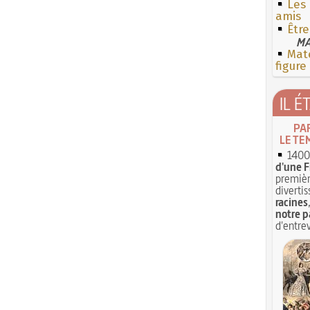
Les
amis
Êtr
MA
Mate
figure
IL É
PA
LE TE
1400 
d'une F
premièr
divertis
racines
notre p
d'entrev