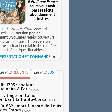
Il était une France
saura vous ravir
par ses récits
abondamment
illustrés !
 par
La France pittoresque
, cet
 existe en
version papier
ant 3 volumes reliés
(couverture
dos carré et cousu) ET en
version
que
(incluant une table des matières
table thématique cliquables)
RÉSENTATION ET COMMANDE
◄
Les Plus
RÉCENTS
Les Plus
LUS
oût 1705 : chaleur
rdinaire à Paris
6 AOÛT
 : village fantôme
ombant la Haute-Corse
5 AOÛT
oût 882 : mort funeste de Louis
oi des Francs
5 AOÛT