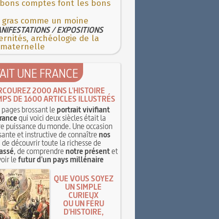
 bons comptes font les bons
e gras comme un moine
NIFESTATIONS / EXPOSITIONS
rnités, archéologie de la
 maternelle
TAIT UNE FRANCE
RCOUREZ 2000 ANS L'HISTOIRE
MPS DE 1600 ARTICLES ILLUSTRÉS
pages brossant le
portrait vivifiant
rance
qui voici deux siècles était la
e puissance du monde. Une occasion
sante et instructive de connaître
nos
, de découvrir toute la richesse de
assé
, de comprendre
notre présent
et
oir le
futur d'un pays millénaire
QUE VOUS SOYEZ
UN SIMPLE
CURIEUX
OU UN FÉRU
D'HISTOIRE,