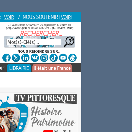
E
/ NOUS SOUTENIR
[VOIR]
[VOIR]
« Hâtons-nous de raconter les délicieuses histoires du
peuple avant qu'il ne les ait oubliées »
(C. Nodier, 1840)
NOUS REJOINDRE SUR...
ir
LIBRAIRIE
Il était une France