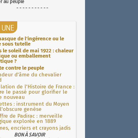
er au peuple
- - - - - - - - - - -
A UNE
asque de l'ingérence ou le
 sous tutelle
 le soleil de mai 1922 : chaleur
rique ou emballement
tique ?
ite contre le peuple
ndeur d'âme du chevalier
d
lation de l'Histoire de France :
re le passé pour glorifier le
 nouveau
ettes : instrument du Moyen
l'obscure genèse
fre de Padirac : merveille
gique explorée en 1889
es, encriers et crayons jadis
BON À SAVOIR