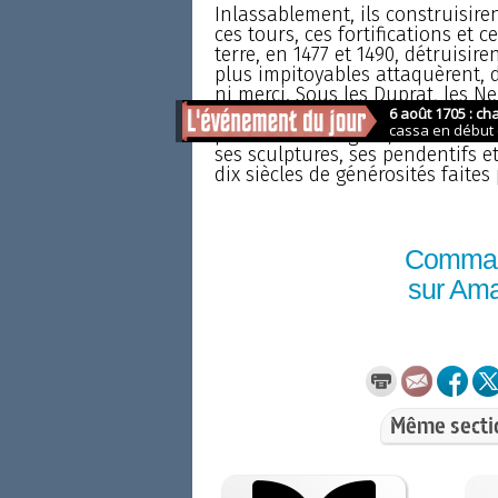
Inlassablement, ils construisirent
ces tours, ces fortifications et 
terre, en 1477 et 1490, détruisir
plus impitoyables attaquèrent, d
ni merci. Sous les Duprat, les Ne
la puissance, l’abbaye était un
province. Son église, nouvelleme
ses sculptures, ses pendentifs et
dix siècles de générosités faites 
Comma
sur Am
Même secti