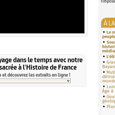
l'impos
À L
Le m
peuple
Sous
histo
média
L'él
yage dans le temps avec notre
Gra
acrée à l'Histoire de France
Bayar
Muti
et découvrez les extraits en ligne !
détrui
monde
Lun
Âge à 
Gouf
géolo
Plum