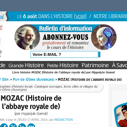
6 août
DANS L'HISTOIRE
/ NOTRE LIBRAIRI
LE
[VOIR]
de
Histoire
Histoire
Patrimoine
À Savo
Grande
Petite
Livre histoire MOZAC (Histoire de l'abbaye royale de) par Hippolyte Gomot
 / Dép.
>
Puy-de-Dôme (Auvergne)
> MOZAC (Histoire de l'abbaye royale de)
aphies d’histoire locale. Catalogue ouvrages, livres villes et villages du
e-Dôme (Auvergne)
MOZAC (Histoire de
l’abbaye royale de)
(par Hippolyte Gomot)
 Mis à jour le
JEUDI
17 AVRIL 2014
, par
REDACTION