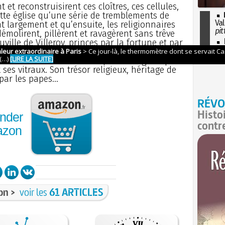
 et reconstruisirent ces cloîtres, ces cellules,
cette église qu’une série de tremblements de
Val
ent largement et qu’ensuite, les religionnaires
pit
émolirent, pillèrent et ravagèrent sans trêve
I
uville de Villeroy, princes par la fortune et par
so
e des plus magnifiquement pourvues de la
l'H
nt reconstruite et décorée, se distinguait par
 ses vitraux. Son trésor religieux, héritage de
par les papes...
RÉVO
Histo
nder
contr
azon
on >
voir les
61 ARTICLES