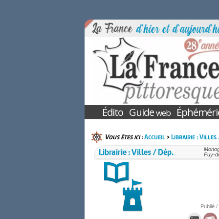
Édito
Guide
Éphéméri
web
Vous êtes ici :
Accueil
>
Librairie : Villes
Librairie : Villes / Dép.
Monogr
Puy-d
Publié /