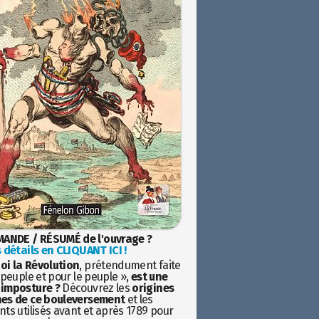
ANDE / RÉSUMÉ de l'ouvrage ?
 détails en CLIQUANT ICI !
oi la Révolution
, prétendument faite
 peuple et pour le peuple »,
est une
imposture ?
Découvrez les
origines
es de ce bouleversement
et les
ts utilisés avant et après 1789 pour