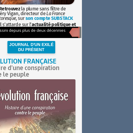
Retrouvez
la plume sans filtre de
éry Vigan, directeur de
La France
toresque
, sur
son compte SUBSTACK
l s'attarde sur l'
actualité politique et
ciétale
avec la hauteur de vue de
istoire
JOURNAL D'UN EXILÉ
DU PRÉSENT
LUTION FRANÇAISE
ire d'une conspiration
e le peuple