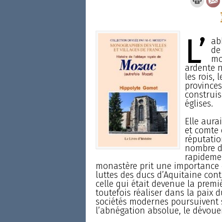
L’
ab
de
mo
ardente n
les rois,
provinces
construis
églises.
Elle aura
et comte 
réputatio
nombre de
rapidemen
monastère prit une importance c
luttes des ducs d’Aquitaine cont
celle qui était devenue la prem
toutefois réaliser dans la paix d
sociétés modernes poursuivent sa
l’abnégation absolue, le dévouem