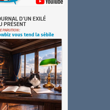
OURNAL D'UN EXILÉ
U PRÉSENT
E PARUTION :
wbiz vous tend la sébile