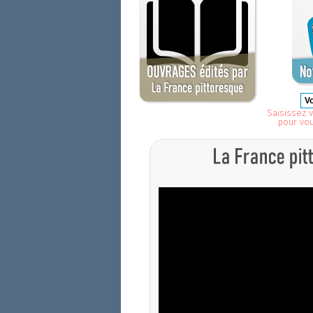
Saisissez v
pour vo