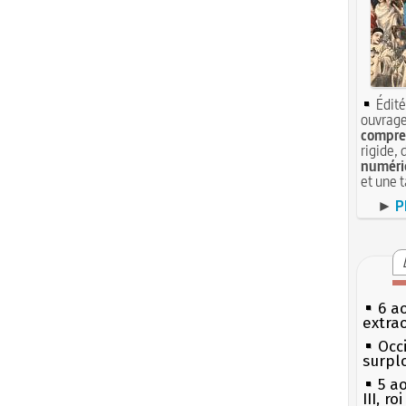
Édité
ouvrage
compren
rigide, 
numéri
et une 
►
P
6 a
extrao
Occi
surpl
5 a
III, r