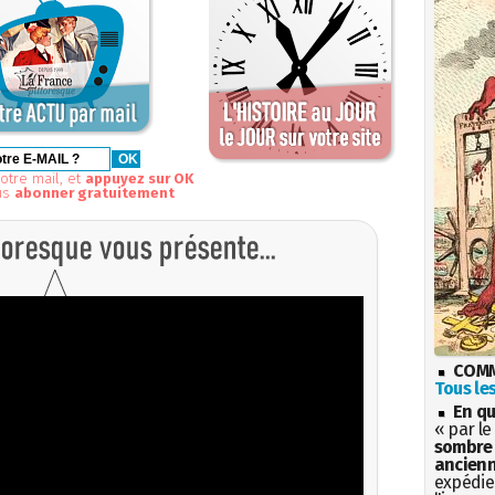
otre mail, et
appuyez sur OK
us
abonner gratuitement
COMM
Tous les
En qu
« par le
sombre 
ancienn
expédien