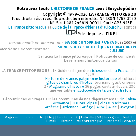
Retrouvez toute
L'HISTOIRE DE FRANCE
avec l'Encyclopédie
Copyright © 1999-2026
LA FRANCE PITTORESQ
Tous droits réservés. Reproduction interdite. N° ISSN 1768-327
N° Siret 481 246619 00011. Code APE 913E
La France pittoresque
et
Guide de la France d'hier et d'aujourd'hui
sont d
Site déposé à l'INPI
Recommandé notamment par
MAISON DU TOURISME FRANÇAIS
dès 2003 e
SIGNETS DE LA BIBLIOTHÈQUE NATIONALE DE FR
Mentionné notamment par
CULTURE
Services La France pittoresque
|
Politique de confidenti
L'événement historique du jour
LA FRANCE PITTORESQUE :
1 - Guide en ligne des
richesses de la France d'h
1999 :
Histoire de France, patrimoine historique
et culturel
gîtes et chambres d'hôtes
, tourisme, gastronomie
2 -
Magazine d'histoire
36 pages couleur depuis 200
une véritable
encyclopédie de la vie d'autrefois
Découvrir des ouvrages sur les communes de nos départements :
Ain
|
Aisn
Provence
|
Hautes-Alpes
|
Alpes-Maritimes
Ardèche
|
Ardennes
|
Ariège
|
Aube
|
Aude
|
Aveyron
Magazine
|
Encyclopédie
|
Blog
|
Facebook
|
X
|
LinkedIn
|
VK
|
Instagram
|
YouTube
Tumblr
|
Librairie
|
Paris pittoresque
|
Prénoms
|
Services