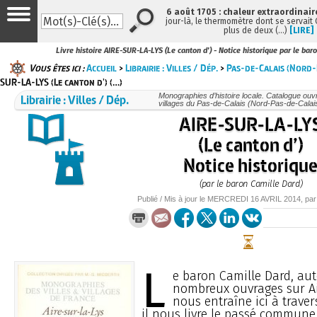
6 août 1705 : chaleur extraordinair
jour-là, le thermomètre dont se servait
plus de deux (…)
[LIRE]
Livre histoire AIRE-SUR-LA-LYS (Le canton d') - Notice historique par le bar
Vous êtes ici :
Accueil
>
Librairie : Villes / Dép.
>
Pas-de-Calais (Nord-
SUR-LA-LYS (Le canton d') (…)
Librairie : Villes / Dép.
Monographies d’histoire locale. Catalogue ouvra
villages du Pas-de-Calais (Nord-Pas-de-Calai
AIRE-SUR-LA-LY
(Le canton d’)
Notice historiqu
(par le baron Camille Dard)
Publié / Mis à jour le
MERCREDI
16 AVRIL 2014
, pa
L
e baron Camille Dard, au
nombreux ouvrages sur Ai
nous entraîne ici à trave
il nous livre le passé commune