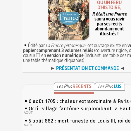
OU UN FÉRU
D'HISTOIRE,
Il était une France
saura vous ravir
par ses récits
abondamment
illustrés !
Édité par
La France pittoresque
, cet ouvrage existe en
v
papier comprenant 3 volumes reliés
(couverture rigide, d
cousu) ET en
version numérique
(incluant une table des m
une table thématique cliquables)
►
PRÉSENTATION ET COMMANDE
◄
Les Plus
RÉCENTS
Les Plus
LUS
6 août 1705 : chaleur extraordinaire à Paris
Occi : village fantôme surplombant la Hau
AOÛT
5 août 882 : mort funeste de Louis III, roi d
AOÛT