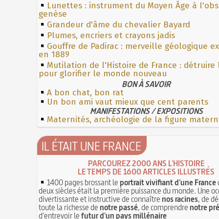
Lunettes : instrument du Moyen Âge à l'ob
genèse
Grandeur d'âme du chevalier Bayard
Plumes, encriers et crayons jadis
Gouffre de Padirac : merveille géologique e
en 1889
Mutilation de l'Histoire de France : détruire
pour glorifier le monde nouveau
BON À SAVOIR
A bon chat, bon rat
Un bon ami vaut mieux que cent parents
MANIFESTATIONS / EXPOSITIONS
Maternités, archéologie de la figure matern
IL ÉTAIT UNE FRANCE
PARCOUREZ 2000 ANS L'HISTOIRE
LE TEMPS DE 1600 ARTICLES ILLUSTRÉS
1400 pages brossant le
portrait vivifiant d'une France
deux siècles était la première puissance du monde. Une oc
divertissante et instructive de connaître
nos racines
, de dé
toute la richesse de
notre passé
, de comprendre
notre pr
d'entrevoir le
futur d'un pays millénaire