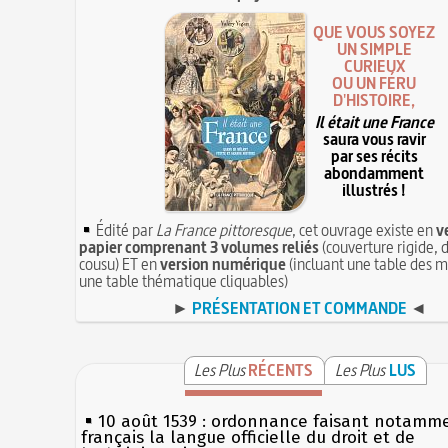
QUE VOUS SOYEZ
UN SIMPLE
CURIEUX
OU UN FÉRU
D'HISTOIRE,
Il était une France
saura vous ravir
par ses récits
abondamment
illustrés !
Édité par
La France pittoresque
, cet ouvrage existe en
v
papier comprenant 3 volumes reliés
(couverture rigide, d
cousu) ET en
version numérique
(incluant une table des m
une table thématique cliquables)
►
PRÉSENTATION ET COMMANDE
◄
Les Plus
RÉCENTS
Les Plus
LUS
10 août 1539 : ordonnance faisant notamm
français la langue officielle du droit et de