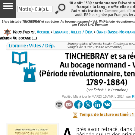
10 août 1539 : ordonnance faisant
français la langue officielle du 
l'administration
> Commençant d’être
août 1539 et signée par François Ier
Livre histoire TINCHEBRAY et sa région. Au bocage normand - Vol. III (Période révolutionnai
par l'abbé L.-V. Dumaine
Vous êtes ici :
Accueil
>
Librairie : Villes / Dép.
>
Orne (Basse-Normand
région Au bocage (…)
Librairie : Villes / Dép.
Monographies d’histoire locale. Catalogue ouvra
villages de l’Orne (Basse-Normandie)
TINCHEBRAY et sa ré
Au bocage normand - Vo
(Période révolutionnaire, tem
1789-1884)
(par l’abbé L.-V. Dumaine)
Publié / Mis à jour le
MARDI
15 AVRIL 2014
, par
R
Temps de lecture estimé : 1
près avoir retracé, dans 
période qui va des origi