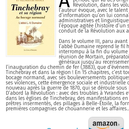
A
Révolution, dans les volu
l’auteur évoque, avec le talent 
d’information qu’on lui connaît
administratives et linguistique
l’époque agitée (histoire d’un 
conduit de la Révolution aux 
Dans le volume III, paru avant
l’abbé Dumaine reprend le fil 
interrompu à la fin du volume I
réunion de Mortain, préparatoi
généraux jusqu’au recensement
l’inauguration du chemin de fer (,1883), que d’événe
Tinchebray et dans la région ! En 15 chapitres, c’est t
bocage normand, avec ses bouleversements politiques
ses violences, cette émergence sociale et industrielle
nouveau après la guerre de 1870, qui se déroule sous 
D’abord la Révolution : avec des troubles à Yvrandes e
dans les églises de Tinchebray, des manifestations en
prêtres insermentés, des pillages à Belle-Étoile, la fo
premières compagnies de chouannerie et les affaires..