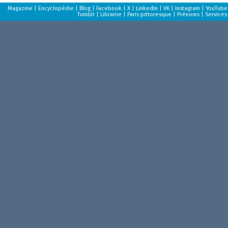
Magazine
|
Encyclopédie
|
Blog
|
Facebook
|
X
|
LinkedIn
|
VK
|
Instagram
|
YouTube
Tumblr
|
Librairie
|
Paris pittoresque
|
Prénoms
|
Services