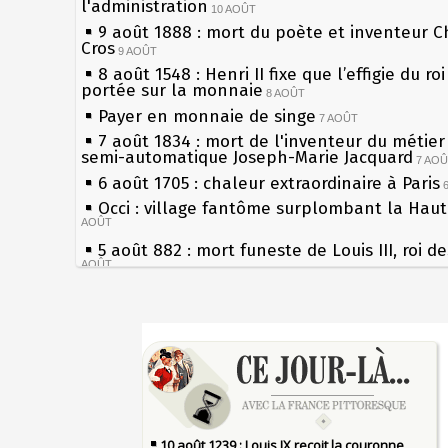
l'administration
10 AOÛT
9 août 1888 : mort du poète et inventeur C
Cros
9 AOÛT
8 août 1548 : Henri II fixe que l’effigie du ro
portée sur la monnaie
8 AOÛT
Payer en monnaie de singe
7 AOÛT
7 août 1834 : mort de l'inventeur du métier 
semi-automatique Joseph-Marie Jacquard
7 AO
6 août 1705 : chaleur extraordinaire à Paris
Occi : village fantôme surplombant la Hau
AOÛT
5 août 882 : mort funeste de Louis III, roi d
AOÛT
4 août 1789 : abolition des privilèges par
l'Assemblée Constituante
4 AOÛT
Sécheresses (Grandes), étés caniculaires à 
3 août 1770 : mort du chimiste Guillaume-F
les siècles
Rouelle
3 AOÛT
27 mai 1610 : supplice de François Ravaillac
Musée Jean de La Fontaine : réouverture a
du roi Henri IV
rénovation
2 AOÛT
Pierre qui roule n'amasse pas mousse
2 août 1802 : Bonaparte est nommé consul 
Qui aime bien châtie bien
AOÛT