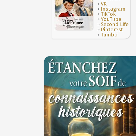
>
3 juillet 987 : Hugues Capet est couronné et
VK
des Francs à Noyon
>
Instagram
3 JUILLET
>
TikTok
>
YouTube
>
Second Life
>
Pinterest
>
Tumblr