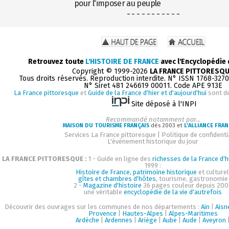
pour l'imposer au peuple
- - - - - - - - - - -
Retrouvez toute
L'HISTOIRE DE FRANCE
avec l'Encyclopédie
Copyright © 1999-2026
LA FRANCE PITTORESQ
Tous droits réservés. Reproduction interdite. N° ISSN 1768-327
N° Siret 481 246619 00011. Code APE 913E
La France pittoresque
et
Guide de la France d'hier et d'aujourd'hui
sont d
Site déposé à l'INPI
Recommandé notamment par...
MAISON DU TOURISME FRANÇAIS
dès 2003 et
L'ALLIANCE FRAN
Services La France pittoresque
|
Politique de confidenti
L'événement historique du jour
LA FRANCE PITTORESQUE :
1 - Guide en ligne des
richesses de la France d'h
1999 :
Histoire de France, patrimoine historique
et culturel
gîtes et chambres d'hôtes
, tourisme, gastronomie
2 -
Magazine d'histoire
36 pages couleur depuis 200
une véritable
encyclopédie de la vie d'autrefois
Découvrir des ouvrages sur les communes de nos départements :
Ain
|
Aisn
Provence
|
Hautes-Alpes
|
Alpes-Maritimes
Ardèche
|
Ardennes
|
Ariège
|
Aube
|
Aude
|
Aveyron