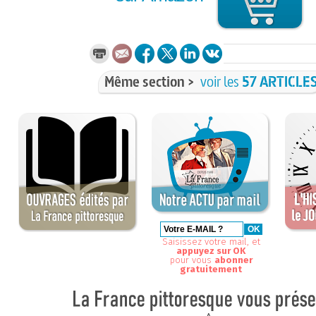
Même section >
voir les
57 ARTICLE
Saisissez votre mail, et
appuyez sur OK
pour vous
abonner
gratuitement