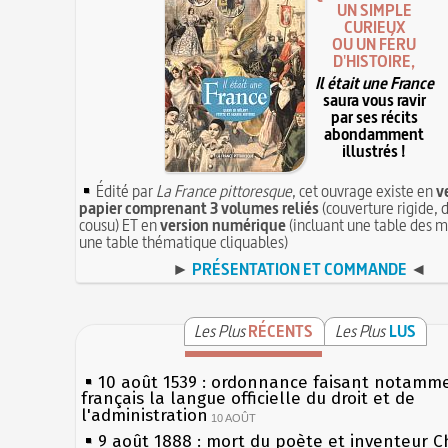
UN SIMPLE
CURIEUX
OU UN FÉRU
D'HISTOIRE,
Il était une France
saura vous ravir
par ses récits
abondamment
illustrés !
Édité par
La France pittoresque
, cet ouvrage existe en
v
papier comprenant 3 volumes reliés
(couverture rigide, d
cousu) ET en
version numérique
(incluant une table des m
une table thématique cliquables)
►
PRÉSENTATION ET COMMANDE
◄
Les Plus
RÉCENTS
Les Plus
LUS
10 août 1539 : ordonnance faisant notamm
français la langue officielle du droit et de
l'administration
10 AOÛT
9 août 1888 : mort du poète et inventeur C