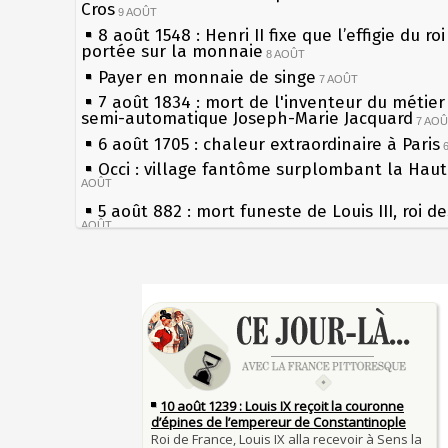
Cros
9 AOÛT
8 août 1548 : Henri II fixe que l’effigie du ro
portée sur la monnaie
8 AOÛT
Payer en monnaie de singe
7 AOÛT
7 août 1834 : mort de l'inventeur du métier 
semi-automatique Joseph-Marie Jacquard
7 AO
6 août 1705 : chaleur extraordinaire à Paris
Occi : village fantôme surplombant la Hau
AOÛT
5 août 882 : mort funeste de Louis III, roi d
AOÛT
4 août 1789 : abolition des privilèges par
l'Assemblée Constituante
4 AOÛT
Sécheresses (Grandes), étés caniculaires à 
3 août 1770 : mort du chimiste Guillaume-F
les siècles
Rouelle
3 AOÛT
27 mai 1610 : supplice de François Ravaillac
Musée Jean de La Fontaine : réouverture a
du roi Henri IV
rénovation
2 AOÛT
Pierre qui roule n'amasse pas mousse
2 août 1802 : Bonaparte est nommé consul 
Qui aime bien châtie bien
AOÛT
Tout vient à point à qui sait attendre
1er août 1589 : Henri III est poignardé à Sa
François II (né le 19 janvier 1544, mort le 
par Jacques Clément, moine jacobin
1ER AOÛT