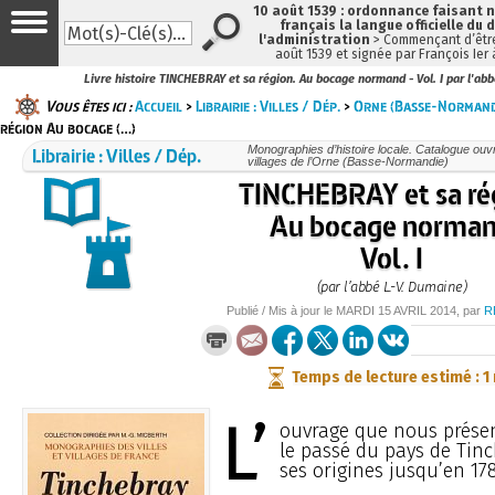
10 août 1539 : ordonnance faisant
français la langue officielle du 
l'administration
> Commençant d’être
août 1539 et signée par François Ier
Livre histoire TINCHEBRAY et sa région. Au bocage normand - Vol. I par l'ab
Vous êtes ici :
Accueil
>
Librairie : Villes / Dép.
>
Orne (Basse-Normand
région Au bocage (…)
Librairie : Villes / Dép.
Monographies d’histoire locale. Catalogue ouvra
villages de l’Orne (Basse-Normandie)
TINCHEBRAY et sa ré
Au bocage norma
Vol. I
(par l’abbé L.-V. Dumaine)
Publié / Mis à jour le
MARDI
15 AVRIL 2014
, par
R
Temps de lecture estimé : 1
L’
ouvrage que nous présen
le passé du pays de Tin
ses origines jusqu’en 17