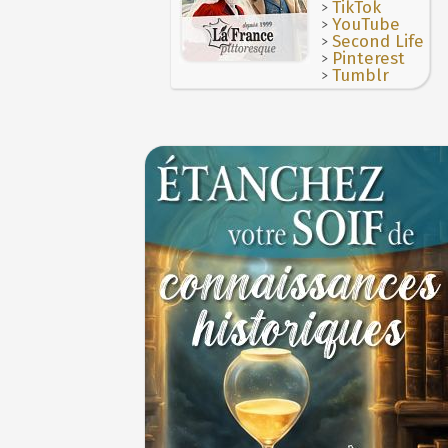
>
TikTok
>
YouTube
>
Second Life
>
Pinterest
>
Tumblr