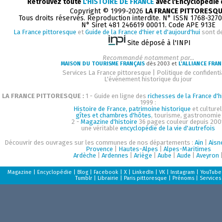
Retrouvez toute
L'HISTOIRE DE FRANCE
avec l'Encyclopédie
Copyright © 1999-2026
LA FRANCE PITTORESQ
Tous droits réservés. Reproduction interdite. N° ISSN 1768-327
N° Siret 481 246619 00011. Code APE 913E
La France pittoresque
et
Guide de la France d'hier et d'aujourd'hui
sont d
Site déposé à l'INPI
Recommandé notamment par...
MAISON DU TOURISME FRANÇAIS
dès 2003 et
L'ALLIANCE FRAN
Services La France pittoresque
|
Politique de confidenti
L'événement historique du jour
LA FRANCE PITTORESQUE :
1 - Guide en ligne des
richesses de la France d'h
1999 :
Histoire de France, patrimoine historique
et culturel
gîtes et chambres d'hôtes
, tourisme, gastronomie
2 -
Magazine d'histoire
36 pages couleur depuis 200
une véritable
encyclopédie de la vie d'autrefois
Découvrir des ouvrages sur les communes de nos départements :
Ain
|
Aisn
Provence
|
Hautes-Alpes
|
Alpes-Maritimes
Ardèche
|
Ardennes
|
Ariège
|
Aube
|
Aude
|
Aveyron
Magazine
|
Encyclopédie
|
Blog
|
Facebook
|
X
|
LinkedIn
|
VK
|
Instagram
|
YouTube
Tumblr
|
Librairie
|
Paris pittoresque
|
Prénoms
|
Services