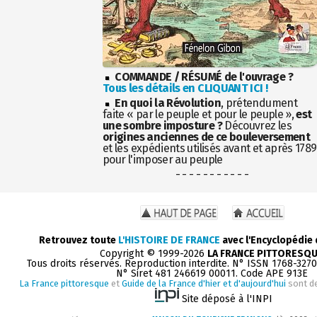
COMMANDE / RÉSUMÉ de l'ouvrage ?
Tous les détails en CLIQUANT ICI !
En quoi la Révolution
, prétendument
faite « par le peuple et pour le peuple »,
est
une sombre imposture ?
Découvrez les
origines anciennes de ce bouleversement
et les expédients utilisés avant et après 1789
pour l'imposer au peuple
- - - - - - - - - - -
Retrouvez toute
L'HISTOIRE DE FRANCE
avec l'Encyclopédie
Copyright © 1999-2026
LA FRANCE PITTORESQ
Tous droits réservés. Reproduction interdite. N° ISSN 1768-327
N° Siret 481 246619 00011. Code APE 913E
La France pittoresque
et
Guide de la France d'hier et d'aujourd'hui
sont d
Site déposé à l'INPI