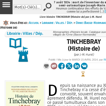
7 août 1834 : mort de l'inventeur du 
semi-automatique Joseph-Marie
Heureux continuateur des efforts de V
comme lui a perfectionné (…)
Livre histoire TINCHEBRAY (Histoire de) par J.-M. Hurel
Vous êtes ici :
Accueil
>
Librairie : Villes / Dép.
>
Orne (Basse-Normand
(Histoire de)
Librairie : Villes / Dép.
Monographies d’histoire locale. Catalogue ouvra
villages de l’Orne (Basse-Normandie)
TINCHEBRAY
(Histoire de)
(par J.-M. Hurel)
Publié / Mis à jour le
MARDI
15 AVRIL 2014
, par
R
D
epuis sa naissance au XI
Tinchebray n’a cessé d’ê
convoité, souvent envah
âprement défendu. M. Hurel nou
ce passé tumultueux dans son l