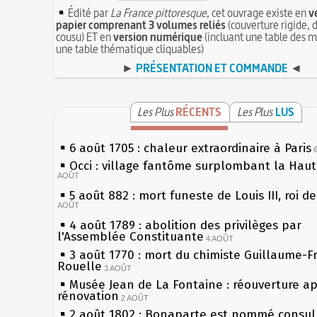
Édité par
La France pittoresque
, cet ouvrage existe en
v
papier comprenant 3 volumes reliés
(couverture rigide, d
cousu) ET en
version numérique
(incluant une table des m
une table thématique cliquables)
►
PRÉSENTATION ET COMMANDE
◄
Les Plus
RÉCENTS
Les Plus
LUS
6 août 1705 : chaleur extraordinaire à Paris
Occi : village fantôme surplombant la Hau
AOÛT
5 août 882 : mort funeste de Louis III, roi d
AOÛT
4 août 1789 : abolition des privilèges par
l'Assemblée Constituante
4 AOÛT
3 août 1770 : mort du chimiste Guillaume-F
Rouelle
3 AOÛT
Musée Jean de La Fontaine : réouverture a
rénovation
2 AOÛT
2 août 1802 : Bonaparte est nommé consul 