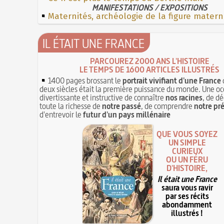
MANIFESTATIONS / EXPOSITIONS
Maternités, archéologie de la figure matern
IL ÉTAIT UNE FRANCE
PARCOUREZ 2000 ANS L'HISTOIRE
LE TEMPS DE 1600 ARTICLES ILLUSTRÉS
1400 pages brossant le
portrait vivifiant d'une France
deux siècles était la première puissance du monde. Une oc
divertissante et instructive de connaître
nos racines
, de dé
toute la richesse de
notre passé
, de comprendre
notre pr
d'entrevoir le
futur d'un pays millénaire
QUE VOUS SOYEZ
UN SIMPLE
CURIEUX
OU UN FÉRU
D'HISTOIRE,
Il était une France
saura vous ravir
par ses récits
abondamment
illustrés !