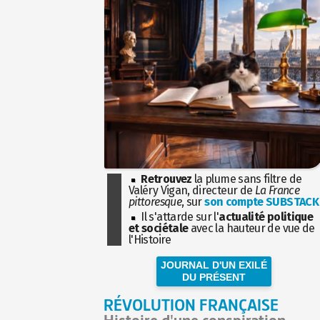
Retrouvez
la plume sans filtre de
Valéry Vigan, directeur de
La France
pittoresque
, sur
son compte SUBSTACK
Il s'attarde sur l'
actualité politique
et sociétale
avec la hauteur de vue de
l'Histoire
JOURNAL D'UN EXILÉ
DU PRÉSENT
RÉVOLUTION FRANÇAISE