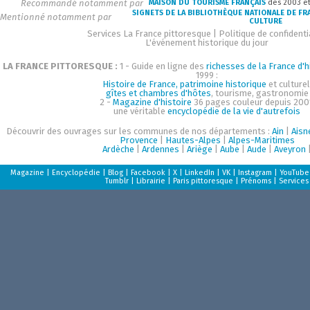
Recommandé notamment par
MAISON DU TOURISME FRANÇAIS
dès 2003 e
SIGNETS DE LA BIBLIOTHÈQUE NATIONALE DE FR
Mentionné notamment par
CULTURE
Services La France pittoresque
|
Politique de confidenti
L'événement historique du jour
LA FRANCE PITTORESQUE :
1 - Guide en ligne des
richesses de la France d'h
1999 :
Histoire de France, patrimoine historique
et culturel
gîtes et chambres d'hôtes
, tourisme, gastronomie
2 -
Magazine d'histoire
36 pages couleur depuis 200
une véritable
encyclopédie de la vie d'autrefois
Découvrir des ouvrages sur les communes de nos départements :
Ain
|
Aisn
Provence
|
Hautes-Alpes
|
Alpes-Maritimes
Ardèche
|
Ardennes
|
Ariège
|
Aube
|
Aude
|
Aveyron
Magazine
|
Encyclopédie
|
Blog
|
Facebook
|
X
|
LinkedIn
|
VK
|
Instagram
|
YouTube
Tumblr
|
Librairie
|
Paris pittoresque
|
Prénoms
|
Services