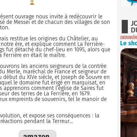
résent ouvrage nous invite à redécouvrir le
J
sé de Messei et de chacun des villages de son
ton.
D
DERNIÈR
rais restitue les origines du Châtelier, au
Le sho
notre ère, et explique comment La Ferrière-
s fut détaché du chef-lieu en 1095, alors que
a Ferrière en était le maître.
ouvrons les anciens seigneurs de la contrée
du Merle, maréchal de France et seigneur de
 début du XIVe siècle, et Joseph de Souvre en
uquel le domaine fut érigé en marquisat, en
s apprenons comment l’église de Saires fut
eur des terres de La Ferrière, en 1679.
lieux empreints de souvenirs, tel le manoir de
évolution, et expose ses conséquences : la
 réactions pendant la Terreur...