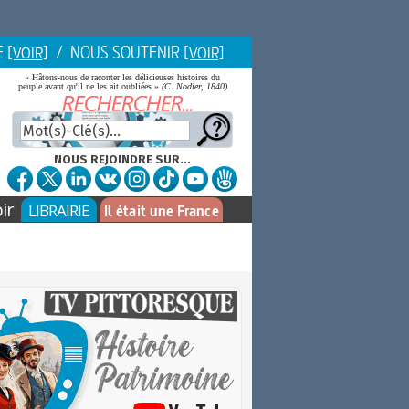
E
/ NOUS SOUTENIR
[VOIR]
[VOIR]
« Hâtons-nous de raconter les délicieuses histoires du
peuple avant qu'il ne les ait oubliées »
(C. Nodier, 1840)
NOUS REJOINDRE SUR...
ir
LIBRAIRIE
Il était une France