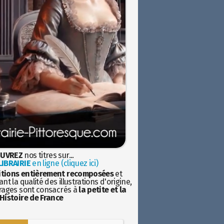
UVREZ
nos titres sur...
IBRAIRIE
en ligne (cliquez ici)
itions entièrement recomposées
et
nt la qualité des illustrations d'origine,
rages sont consacrés à
la petite et la
Histoire de France