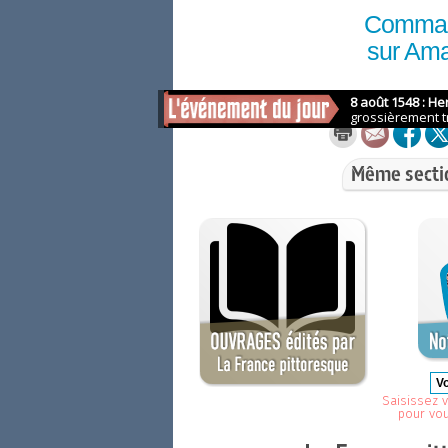
Comma
sur Am
Même secti
Saisissez v
pour vo