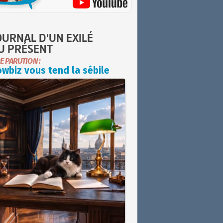
OURNAL D'UN EXILÉ
U PRÉSENT
E PARUTION :
wbiz vous tend la sébile