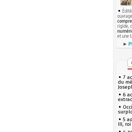
Édité
ouvrage
compren
rigide, 
numéri
et une 
►
P
7 a
du mé
Josep
6 a
extrao
Occi
surpl
5 a
III, r
4 a