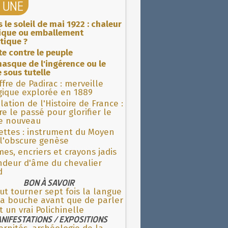
A UNE
 le soleil de mai 1922 : chaleur
rique ou emballement
tique ?
ite contre le peuple
asque de l'ingérence ou le
 sous tutelle
fre de Padirac : merveille
gique explorée en 1889
lation de l'Histoire de France :
re le passé pour glorifier le
 nouveau
ettes : instrument du Moyen
l'obscure genèse
es, encriers et crayons jadis
ndeur d'âme du chevalier
d
BON À SAVOIR
aut tourner sept fois la langue
la bouche avant que de parler
t un vrai Polichinelle
NIFESTATIONS / EXPOSITIONS