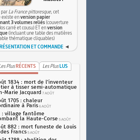
 par
La France pittoresque
, cet
 existe en
version papier
ant 3 volumes reliés
(couverture
dos carré et cousu) ET en
version
que
(incluant une table des matières
table thématique cliquables)
RÉSENTATION ET COMMANDE
◄
Les Plus
RÉCENTS
Les Plus
LUS
oût 1834 : mort de l'inventeur
tier à tisser semi-automatique
h-Marie Jacquard
7 AOÛT
oût 1705 : chaleur
rdinaire à Paris
6 AOÛT
 : village fantôme
ombant la Haute-Corse
5 AOÛT
oût 882 : mort funeste de Louis
oi des Francs
5 AOÛT
oût 1789 : abolition des