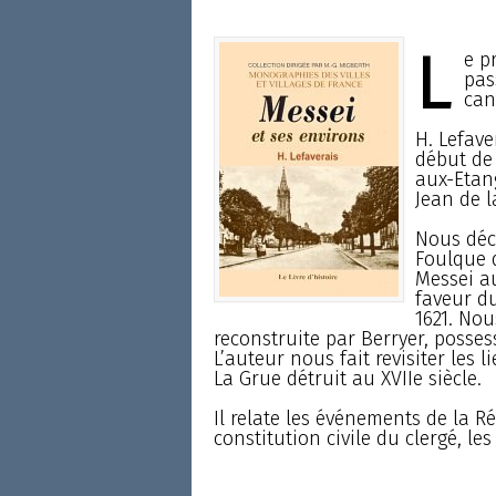
L
e p
pas
can
H. Lefave
début de 
aux-Etang
Jean de l
Nous déc
Foulque 
Messei au
faveur d
1621. Nou
reconstruite par Berryer, possess
L’auteur nous fait revisiter les 
La Grue détruit au XVIIe siècle.
Il relate les événements de la R
constitution civile du clergé, les