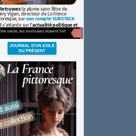
Retrouvez
la plume sans filtre de
éry Vigan, directeur de
La France
toresque
, sur
son compte SUBSTACK
l s'attarde sur l'
actualité politique et
ciétale
avec la hauteur de vue de
istoire
JOURNAL D'UN EXILÉ
DU PRÉSENT