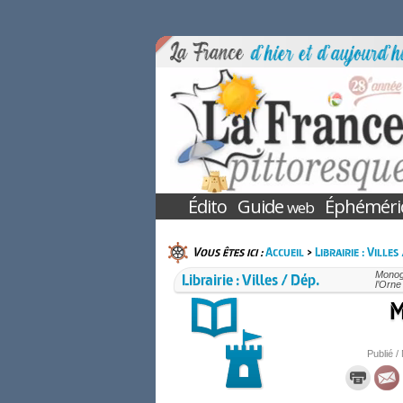
Édito
Guide
Éphéméri
web
Vous êtes ici :
Accueil
>
Librairie : Villes
Librairie : Villes / Dép.
Monogr
l’Orn
M
Publié /