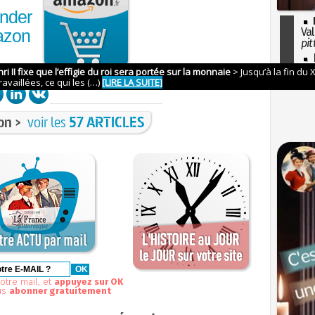
nder
Val
azon
pit
I
so
l'H
on >
voir les
57 ARTICLES
otre mail, et
appuyez sur OK
us
abonner gratuitement