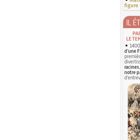
Mate
figure
IL É
PA
LE TE
1400 
d'une F
premièr
divertis
racines
notre p
d'entrev