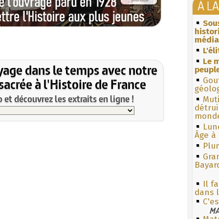
À L
Sous
histo
média
L'él
Le m
yage dans le temps avec notre
peuple
acrée à l'Histoire de France
Gouf
géolo
et découvrez les extraits en ligne !
Muti
détrui
monde
Lun
Âge à 
Plum
Gra
Bayar
Il f
dans 
C'es
MA