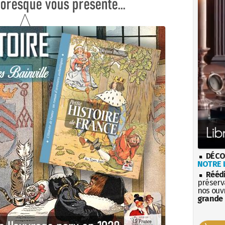
DÉCO
NOTRE L
Rééd
préserva
nos ouv
grande 