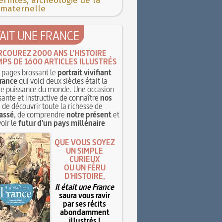
rnités, archéologie de la
 maternelle
TAIT UNE FRANCE
RCOUREZ 2000 ANS L'HISTOIRE
MPS DE 1600 ARTICLES ILLUSTRÉS
pages brossant le
portrait vivifiant
rance
qui voici deux siècles était la
e puissance du monde. Une occasion
sante et instructive de connaître
nos
, de découvrir toute la richesse de
assé
, de comprendre
notre présent
et
oir le
futur d'un pays millénaire
QUE VOUS SOYEZ
UN SIMPLE
CURIEUX
OU UN FÉRU
D'HISTOIRE,
Il était une France
saura vous ravir
par ses récits
abondamment
illustrés !