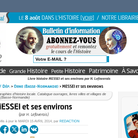
8 août
DANS L'HISTOIRE
/ NOTRE LIBRAIRI
LE
[VOIR]
de
Histoire
Histoire
Patrimoine
À Savo
Grande
Petite
Livre histoire MESSEI et ses environs par H. Lefaverais
 / Dép.
>
Orne (Basse-Normandie)
> MESSEI et ses environs
aphies d’histoire locale. Catalogue ouvrages, livres villes et villages de
e (Basse-Normandie)
ESSEI et ses environs
(par H. Lefaverais)
 Mis à jour le
MARDI
15 AVRIL 2014
, par
REDACTION