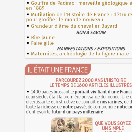
Gouffre de Padirac : merveille géologique 
en 1889
Mutilation de l'Histoire de France : détruir
pour glorifier le monde nouveau
Grandeur d'âme du chevalier Bayard
BON À SAVOIR
Rire jaune
Faire gille
MANIFESTATIONS / EXPOSITIONS
Maternités, archéologie de la figure mater
IL ÉTAIT UNE FRANCE
PARCOUREZ 2000 ANS L'HISTOIRE
LE TEMPS DE 1600 ARTICLES ILLUSTRÉS
1400 pages brossant le
portrait vivifiant d'une Franc
deux siècles était la première puissance du monde. Une 
divertissante et instructive de connaître
nos racines
, de 
toute la richesse de
notre passé
, de comprendre
notre p
d'entrevoir le
futur d'un pays millénaire
QUE VOUS SOYEZ
UN SIMPLE