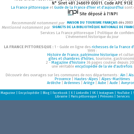
N° Siret 481 246619 00011. Code APE 913E
La France pittoresque
et
Guide de la France d'hier et d'aujourd'hui
sont 
Site déposé à l'INPI
Recommandé notamment par
MAISON DU TOURISME FRANÇAIS
dès 2003
Mentionné notamment par
SIGNETS DE LA BIBLIOTHÈQUE NATIONALE DE FRAN
Services La France pittoresque
|
Politique de confident
L'événement historique du jour
LA FRANCE PITTORESQUE :
1 - Guide en ligne des
richesses de la France d'
1999 :
Histoire de France, patrimoine historique
et cultur
gîtes et chambres d'hôtes
, tourisme, gastronom
2 -
Magazine d'histoire
36 pages couleur depuis 20
une véritable
encyclopédie de la vie d'autrefois
Découvrir des ouvrages sur les communes de nos départements :
Ain
|
Ai
Provence
|
Hautes-Alpes
|
Alpes-Maritimes
Ardèche
|
Ardennes
|
Ariège
|
Aube
|
Aude
|
Aveyro
Magazine
|
Encyclopédie
|
Blog
|
Facebook
|
X
|
LinkedIn
|
VK
|
Instagram
|
YouTube
|
Librairie
|
Paris pittoresque
|
Prénoms
|
Services