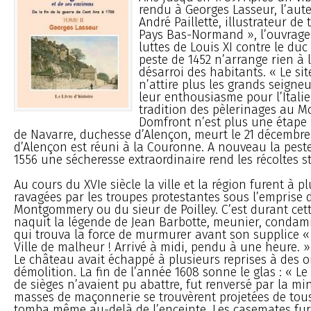
rendu à Georges Lasseur, l’aut
André Paillette, illustrateur de 
Pays Bas-Normand », l’ouvrage 
luttes de Louis XI contre le duc
peste de 1452 n’arrange rien à 
désarroi des habitants. « Le si
n’attire plus les grands seigneu
leur enthousiasme pour l’Itali
tradition des pèlerinages au M
Domfront n’est plus une étape r
de Navarre, duchesse d’Alençon, meurt le 21 décembre 
d’Alençon est réuni à la Couronne. A nouveau la peste
1556 une sécheresse extraordinaire rend les récoltes st
Au cours du XVIe siècle la ville et la région furent à p
ravagées par les troupes protestantes sous l’emprise
Montgommery ou du sieur de Poilley. C’est durant cet
naquit la légende de Jean Barbotte, meunier, condam
qui trouva la force de murmurer avant son supplice «
Ville de malheur ! Arrivé à midi, pendu à une heure. »
Le château avait échappé à plusieurs reprises à des o
démolition. La fin de l’année 1608 sonne le glas : « L
de sièges n’avaient pu abattre, fut renversé par la mi
masses de maçonnerie se trouvèrent projetées de tous 
tomba même au-delà de l’enceinte. Les casemates fur