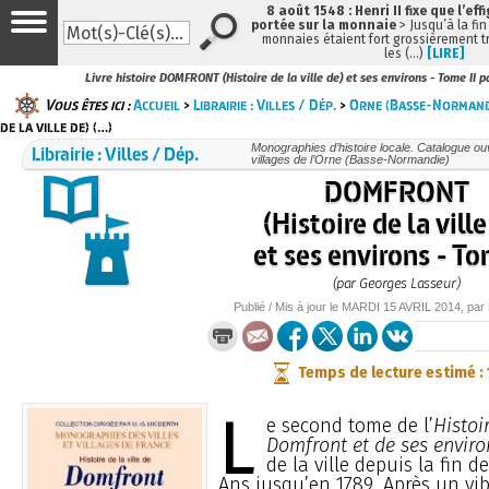
8 août 1548 : Henri II fixe que l’eff
portée sur la monnaie
> Jusqu’à la fin
monnaies étaient fort grossièrement tr
les (…)
[LIRE]
Livre histoire DOMFRONT (Histoire de la ville de) et ses environs - Tome II 
Vous êtes ici :
Accueil
>
Librairie : Villes / Dép.
>
Orne (Basse-Normand
de la ville de) (…)
Librairie : Villes / Dép.
Monographies d’histoire locale. Catalogue ouvr
villages de l’Orne (Basse-Normandie)
DOMFRONT
(Histoire de la ville
et ses environs - To
(par Georges Lasseur)
Publié / Mis à jour le
MARDI
15 AVRIL 2014
, par
Temps de lecture estimé :
L
e second tome de l’
Histoir
Domfront et de ses enviro
de la ville depuis la fin d
Ans jusqu’en 1789. Après un v