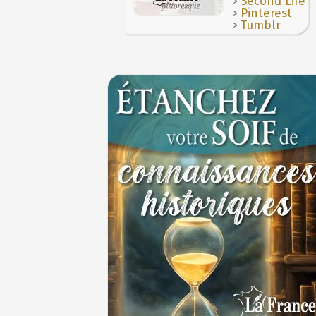
>
Second Life
>
Pinterest
>
Tumblr