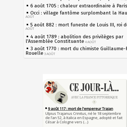
6 août 1705 : chaleur extraordinaire à Pari
Occi : village fantôme surplombant la Ha
AOÛT
5 août 882 : mort funeste de Louis III, roi 
AOÛT
4 août 1789 : abolition des privilèges par
l'Assemblée Constituante
4 AOÛT
3 août 1770 : mort du chimiste Guillaume-
Rouelle
3 AOÛT
Musée Jean de La Fontaine : réouverture 
rénovation
2 AOÛT
2 août 1802 : Bonaparte est nommé consul
Sécheresses (Grandes), étés caniculaires à
AOÛT
les siècles
1er août 1589 : Henri III est poignardé à S
27 mai 1610 : supplice de François Ravailla
par Jacques Clément, moine jacobin
du roi Henri IV
1ER AOÛT
31 juillet 1899 : décret instaurant les mou
Pierre qui roule n'amasse pas mousse
boîtes aux lettres en fonte de Léon Mougeo
Qui aime bien châtie bien
30 juillet 1918 : mort d'Auguste Poulain, f
Tout vient à point à qui sait attendre
Chocolat Poulain
30 JUILLET
François II (né le 19 janvier 1544, mort le
29 juillet 1881 : loi sur la liberté de la pre
1560)