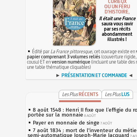
CURIEUX
OU UN FÉRU
D'HISTOIRE,
Il était une France
saura vous ravir
par ses récits
abondamment
illustrés !
Édité par
La France pittoresque
, cet ouvrage existe en
papier comprenant 3 volumes reliés
(couverture rigide,
cousu) ET en
version numérique
(incluant une table des 
une table thématique cliquables)
►
PRÉSENTATION ET COMMANDE
◄
Les Plus
RÉCENTS
Les Plus
LUS
8 août 1548 : Henri II fixe que l’effigie du r
portée sur la monnaie
8 AOÛT
Payer en monnaie de singe
7 AOÛT
7 août 1834 : mort de l'inventeur du métier
semi-automatique Joseph-Marie Jacquard
7 A