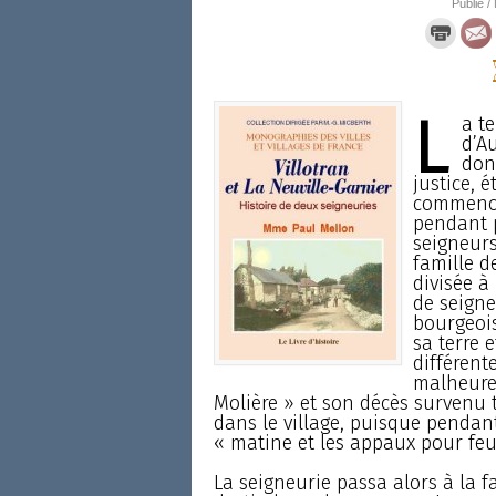
Publié /
L
a te
d’Au
don
justice, 
commencem
pendant p
seigneurs
famille d
divisée à 
de seigne
bourgeois
sa terre 
différent
malheureu
Molière » et son décès survenu 
dans le village, puisque pendant
« matine et les appaux pour feu
La seigneurie passa alors à la 