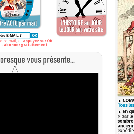
otre mail, et
appuyez sur OK
us
abonner gratuitement
COMM
Tous les
En qu
« par le
sombre 
ancienn
expédien