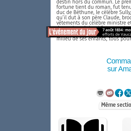
destin hors du commun. Le prem
fortune tient du roman, fut ten
duc de Béthune, le célèbre Sully
qu’il dut à son père Claude, br
vêtements du célèbre ministre et
de sa vie, celui qui fut armurier 
plusieurs fois millionnaire, des
milieu de ses enfants, tous pourvu
Comma
sur Am
Même sectio