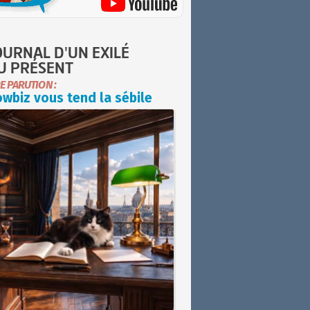
OURNAL D'UN EXILÉ
U PRÉSENT
E PARUTION :
wbiz vous tend la sébile