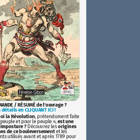
ANDE / RÉSUMÉ de l'ouvrage ?
 détails en CLIQUANT ICI !
oi la Révolution
, prétendument faite
 peuple et pour le peuple »,
est une
imposture ?
Découvrez les
origines
es de ce bouleversement
et les
ts utilisés avant et après 1789 pour