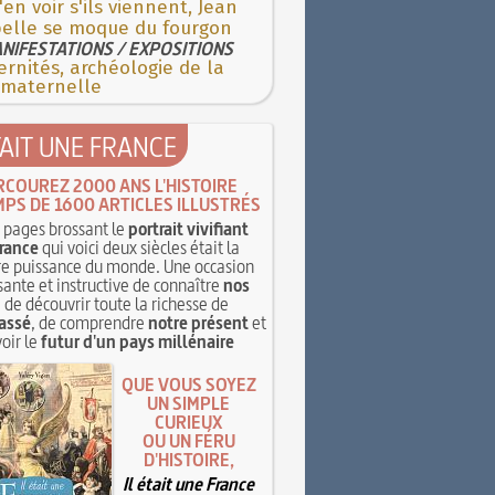
'en voir s'ils viennent, Jean
pelle se moque du fourgon
NIFESTATIONS / EXPOSITIONS
rnités, archéologie de la
 maternelle
TAIT UNE FRANCE
RCOUREZ 2000 ANS L'HISTOIRE
MPS DE 1600 ARTICLES ILLUSTRÉS
pages brossant le
portrait vivifiant
rance
qui voici deux siècles était la
e puissance du monde. Une occasion
sante et instructive de connaître
nos
, de découvrir toute la richesse de
assé
, de comprendre
notre présent
et
oir le
futur d'un pays millénaire
QUE VOUS SOYEZ
UN SIMPLE
CURIEUX
OU UN FÉRU
D'HISTOIRE,
Il était une France