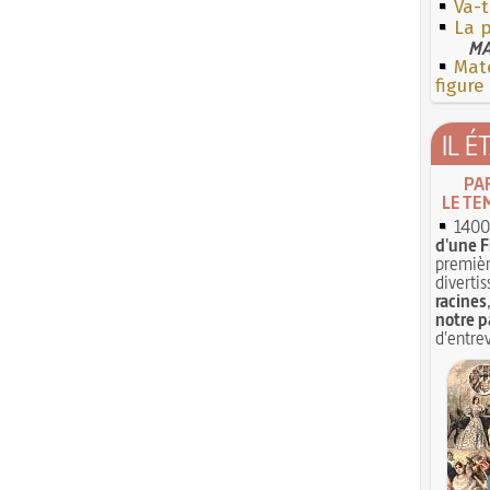
Va-t
La 
MA
Mate
figure
IL É
PA
LE TE
1400 
d'une F
premièr
divertis
racines
notre p
d'entrev