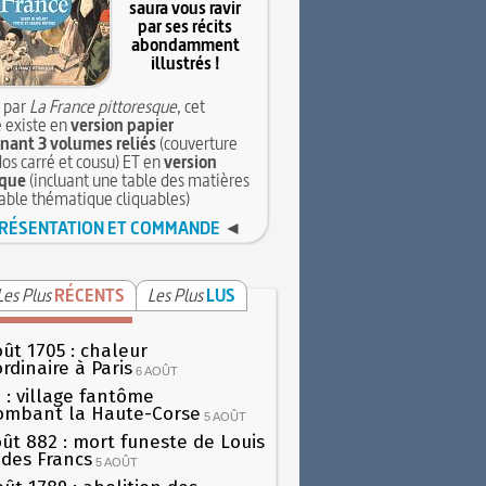
saura vous ravir
par ses récits
abondamment
illustrés !
 par
La France pittoresque
, cet
 existe en
version papier
ant 3 volumes reliés
(couverture
dos carré et cousu) ET en
version
que
(incluant une table des matières
table thématique cliquables)
RÉSENTATION ET COMMANDE
◄
Les Plus
RÉCENTS
Les Plus
LUS
oût 1705 : chaleur
rdinaire à Paris
6 AOÛT
 : village fantôme
ombant la Haute-Corse
5 AOÛT
oût 882 : mort funeste de Louis
oi des Francs
5 AOÛT