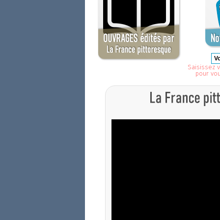
Saisissez v
pour vo