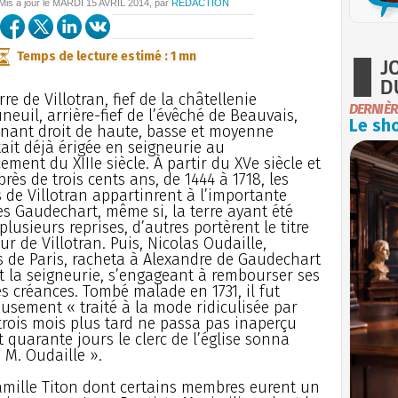
 Mis à jour le
MARDI
15 AVRIL 2014
, par
REDACTION
Temps de lecture estimé : 1 mn
J
D
rre de Villotran, fief de la châtellenie
DERNIÈR
neuil, arrière-fief de l’évêché de Beauvais,
Le sho
nant droit de haute, basse et moyenne
était déjà érigée en seigneurie au
ent du XIIIe siècle. À partir du XVe siècle et
rès de trois cents ans, de 1444 à 1718, les
 de Villotran appartinrent à l’importante
es Gaudechart, même si, la terre ayant été
plusieurs reprises, d’autres portèrent le titre
ur de Villotran. Puis, Nicolas Oudaille,
 de Paris, racheta à Alexandre de Gaudechart
et la seigneurie, s’engageant à rembourser ses
es créances. Tombé malade en 1731, il fut
sement « traité à la mode ridiculisée par
trois mois plus tard ne passa pas inaperçu
 quarante jours le clerc de l’église sonna
 M. Oudaille ».
famille Titon dont certains membres eurent un