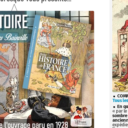
COMM
Tous les
En qu
« par le
sombre 
ancienn
expédien