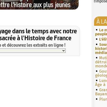
l'impos
À L
yage dans le temps avec notre
Le m
peuple
acrée à l'Histoire de France
L'él
et découvrez les extraits en ligne !
Sous
histo
média
Muti
détrui
monde
Gouf
géolo
Lun
Âge à 
Gra
Bayar
Plum