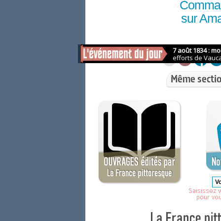
Comma
sur Am
Même sectio
Saisissez v
pour vo