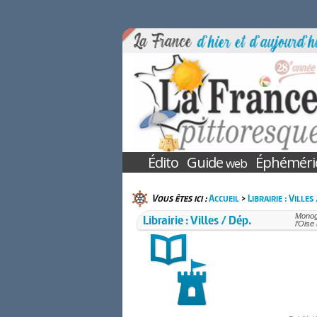
Édito
Guide
Éphéméri
web
Vous êtes ici :
Accueil
>
Librairie : Villes
Librairie : Villes / Dép.
Monogr
l’Oise