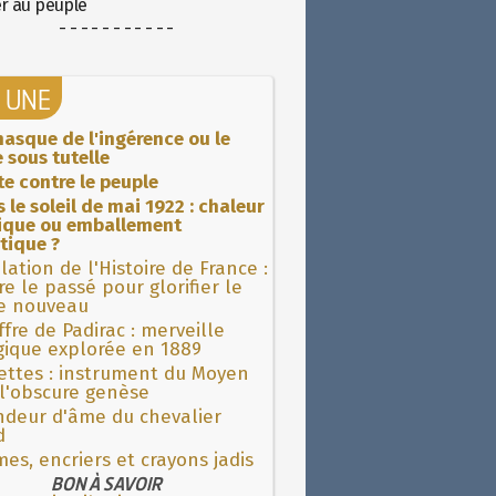
er au peuple
- - - - - - - - - - -
A UNE
asque de l'ingérence ou le
 sous tutelle
ite contre le peuple
 le soleil de mai 1922 : chaleur
rique ou emballement
tique ?
lation de l'Histoire de France :
re le passé pour glorifier le
 nouveau
fre de Padirac : merveille
gique explorée en 1889
ettes : instrument du Moyen
l'obscure genèse
ndeur d'âme du chevalier
d
es, encriers et crayons jadis
BON À SAVOIR