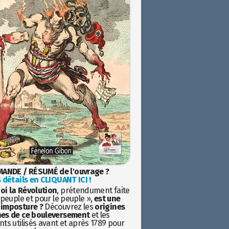
ANDE / RÉSUMÉ de l'ouvrage ?
 détails en CLIQUANT ICI !
oi la Révolution
, prétendument faite
 peuple et pour le peuple »,
est une
imposture ?
Découvrez les
origines
es de ce bouleversement
et les
ts utilisés avant et après 1789 pour