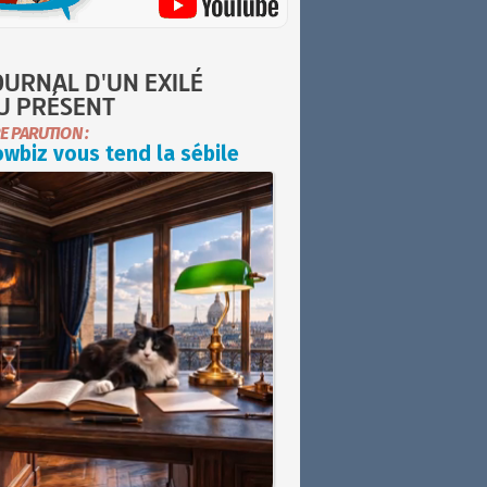
OURNAL D'UN EXILÉ
U PRÉSENT
E PARUTION :
wbiz vous tend la sébile