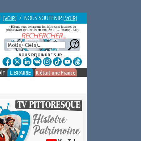
E
/ NOUS SOUTENIR
[VOIR]
[VOIR]
« Hâtons-nous de raconter les délicieuses histoires du
peuple avant qu'il ne les ait oubliées »
(C. Nodier, 1840)
NOUS REJOINDRE SUR...
ir
LIBRAIRIE
Il était une France