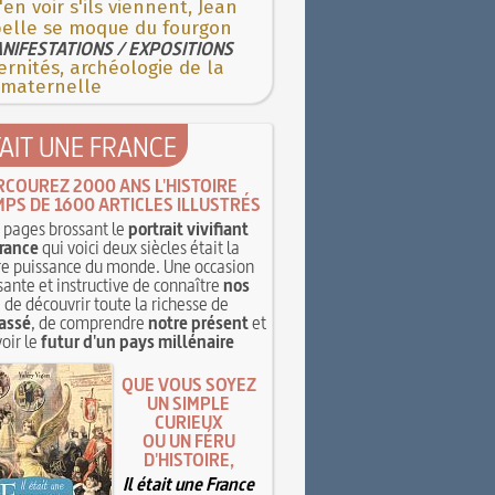
'en voir s'ils viennent, Jean
pelle se moque du fourgon
NIFESTATIONS / EXPOSITIONS
rnités, archéologie de la
 maternelle
TAIT UNE FRANCE
RCOUREZ 2000 ANS L'HISTOIRE
MPS DE 1600 ARTICLES ILLUSTRÉS
pages brossant le
portrait vivifiant
rance
qui voici deux siècles était la
e puissance du monde. Une occasion
sante et instructive de connaître
nos
, de découvrir toute la richesse de
assé
, de comprendre
notre présent
et
oir le
futur d'un pays millénaire
QUE VOUS SOYEZ
UN SIMPLE
CURIEUX
OU UN FÉRU
D'HISTOIRE,
Il était une France