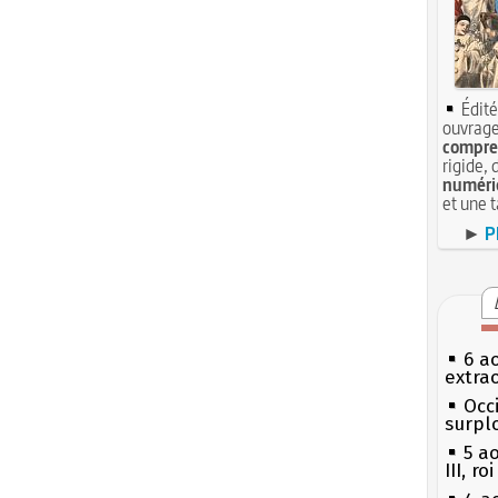
Édité
ouvrage
compren
rigide, 
numéri
et une 
►
P
6 a
extrao
Occi
surpl
5 a
III, r