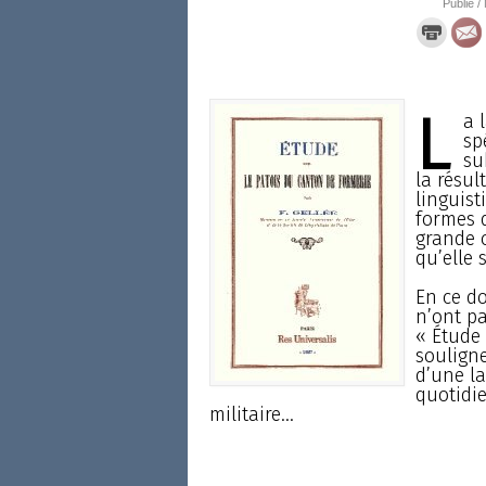
Publié /
L
a 
sp
su
la résu
linguist
formes d
grande c
qu’elle 
En ce d
n’ont pa
« Étude 
souligne
d’une l
quotidie
militaire...