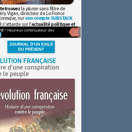
Retrouvez
la plume sans filtre de
éry Vigan, directeur de
La France
toresque
, sur
son compte SUBSTACK
l s'attarde sur l'
actualité politique et
ciétale
avec la hauteur de vue de
istoire
JOURNAL D'UN EXILÉ
DU PRÉSENT
LUTION FRANÇAISE
ire d'une conspiration
e le peuple