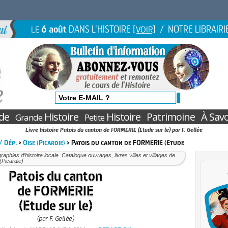
6 août
DANS L'HISTOIRE
/ NOTRE LIBRAIRI
LE
[VOIR]
de
Histoire
Histoire
Patrimoine
À Savo
Grande
Petite
Livre histoire Patois du canton de FORMERIE (Etude sur le) par F. Gellée
 / Dép.
>
Oise (Picardie)
> Patois du canton de FORMERIE (Etude
aphies d’histoire locale. Catalogue ouvrages, livres villes et villages de
 (Picardie)
Patois du canton
de FORMERIE
(Etude sur le)
(par F. Gellée)