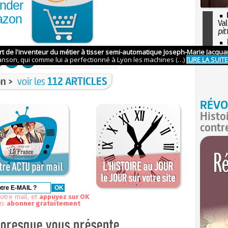
nder
azon
Val
pit
I
so
l'H
n >
voir les
112 ARTICLES
RÉVO
Histo
contr
otre mail, et
appuyez sur OK
us
abonner gratuitement