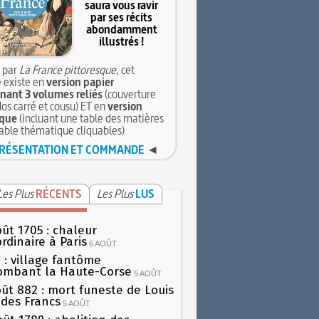
saura vous ravir
par ses récits
abondamment
illustrés !
 par
La France pittoresque
, cet
 existe en
version papier
ant 3 volumes reliés
(couverture
dos carré et cousu) ET en
version
que
(incluant une table des matières
table thématique cliquables)
RÉSENTATION ET COMMANDE
◄
Les Plus
RÉCENTS
Les Plus
LUS
oût 1705 : chaleur
rdinaire à Paris
6 AOÛT
 : village fantôme
ombant la Haute-Corse
5 AOÛT
oût 882 : mort funeste de Louis
oi des Francs
5 AOÛT