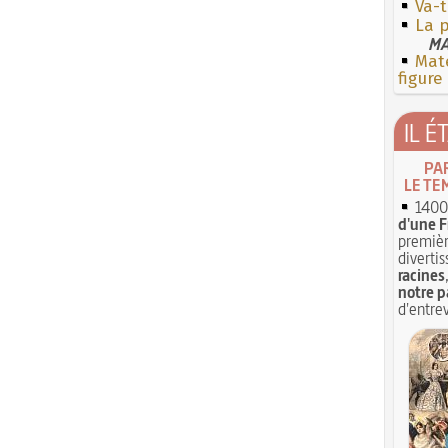
Va-t
La 
MA
Mate
figure
IL É
PA
LE TE
1400 
d'une F
premièr
divertis
racines
notre p
d'entrev