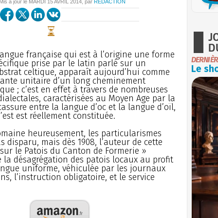
 Mis à jour le
MARDI
15 AVRIL 2014
, par
REDACTION
J
D
langue française qui est à l’origine une forme
DERNIÈR
écifique prise par le latin parlé sur un
Le sho
bstrat celtique, apparaît aujourd’hui comme
ltante unitaire d’un long cheminement
ique ; c’est en effet à travers de nombreuses
ialectales, caractérisées au Moyen Age par la
assure entre la langue d’oc et la langue d’oïl,
s’est est réellement constituée.
omaine heureusement, les particularismes
s disparu, mais dès 1908, l’auteur de cette
sur le Patois du Canton de Formerie »
 la désagrégation des patois locaux au profit
angue uniforme, véhiculée par les journaux
ns, l’instruction obligatoire, et le service