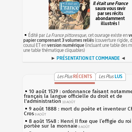
Il était une France
saura vous ravir
par ses récits
abondamment
illustrés !
Édité par
La France pittoresque
, cet ouvrage existe en
v
papier comprenant 3 volumes reliés
(couverture rigide, d
cousu) ET en
version numérique
(incluant une table des m
une table thématique cliquables)
►
PRÉSENTATION ET COMMANDE
◄
Les Plus
RÉCENTS
Les Plus
LUS
10 août 1539 : ordonnance faisant notamm
français la langue officielle du droit et de
l'administration
10 AOÛT
9 août 1888 : mort du poète et inventeur C
Cros
9 AOÛT
8 août 1548 : Henri II fixe que l’effigie du ro
portée sur la monnaie
8 AOÛT