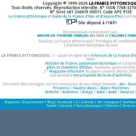
Copyright © 1999-2026
LA FRANCE PITTORESQ
Tous droits réservés. Reproduction interdite. N° ISSN 1768-327
N° Siret 481 246619 00011. Code APE 913E
La France pittoresque
et
Guide de la France d'hier et d'aujourd'hui
sont d
Site déposé à l'INPI
Recommandé notamment par...
MAISON DU TOURISME FRANÇAIS
dès 2003 et
L'ALLIANCE FRAN
Services La France pittoresque
|
Politique de confidenti
L'événement historique du jour
LA FRANCE PITTORESQUE :
1 - Guide en ligne des
richesses de la France d'h
1999 :
Histoire de France, patrimoine historique
et culturel
gîtes et chambres d'hôtes
, tourisme, gastronomie
2 -
Magazine d'histoire
36 pages couleur depuis 200
une véritable
encyclopédie de la vie d'autrefois
Découvrir des ouvrages sur les communes de nos départements :
Ain
|
Aisn
Provence
|
Hautes-Alpes
|
Alpes-Maritimes
Ardèche
|
Ardennes
|
Ariège
|
Aube
|
Aude
|
Aveyron
Magazine
|
Encyclopédie
|
Blog
|
Facebook
|
X
|
LinkedIn
|
VK
|
Instagram
|
YouTube
Tumblr
|
Librairie
|
Paris pittoresque
|
Prénoms
|
Services