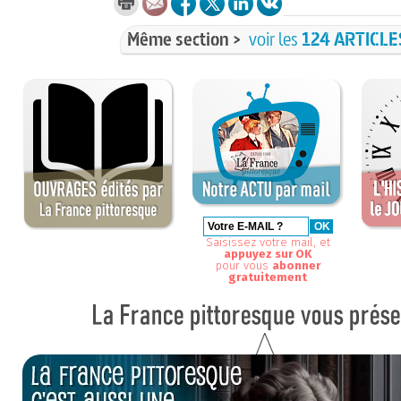
Même section >
voir les
124 ARTICLE
Saisissez votre mail, et
appuyez sur OK
pour vous
abonner
gratuitement