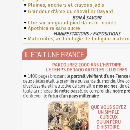
Plumes, encriers et crayons jadis
Grandeur d'âme du chevalier Bayard
BON À SAVOIR
Etre sur un grand pied dans le monde
Apothicaire sans sucre
MANIFESTATIONS / EXPOSITIONS
Maternités, archéologie de la figure matern
IL ÉTAIT UNE FRANCE
PARCOUREZ 2000 ANS L'HISTOIRE
LE TEMPS DE 1600 ARTICLES ILLUSTRÉS
1400 pages brossant le
portrait vivifiant d'une France
deux siècles était la première puissance du monde. Une oc
divertissante et instructive de connaître
nos racines
, de dé
toute la richesse de
notre passé
, de comprendre
notre pr
d'entrevoir le
futur d'un pays millénaire
QUE VOUS SOYEZ
UN SIMPLE
CURIEUX
OU UN FÉRU
D'HISTOIRE,