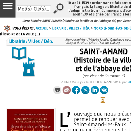
10 août 1539 : ordonnance faisant
français la langue officielle du 
l'administration
> Commençant d’être
août 1539 et signée par François Ier
Livre histoire SAINT-AMAND (Histoire de la ville et de l'abbaye de) par Vict
Vous êtes ici :
Accueil
>
Librairie : Villes / Dép.
>
Nord (Nord-Pas-de-C
(Histoire de la ville (…)
Librairie : Villes / Dép.
Monographies d’histoire locale. Catalogue ouvra
villages du Nord (Nord-Pas-de-Calais)
SAINT-AMAND
(Histoire de la vill
et de l’abbaye de
(par Victor de Courmaceul)
Publié / Mis à jour le
JEUDI
10 AVRIL 2014
, par
R
L’
ouvrage que nous prése
permet de renouer avec 
Saint-Amand-les-Eaux. L’
les principaux événements tel 