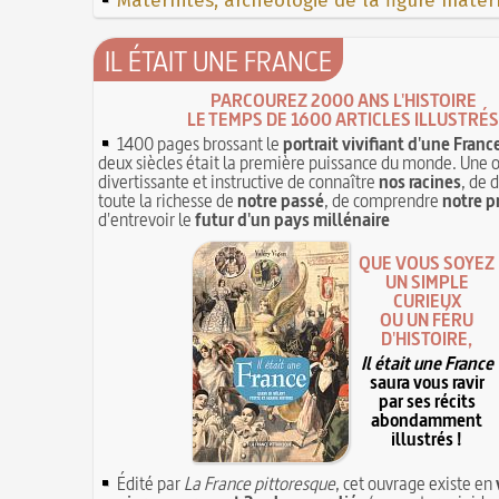
Maternités, archéologie de la figure mater
IL ÉTAIT UNE FRANCE
PARCOUREZ 2000 ANS L'HISTOIRE
LE TEMPS DE 1600 ARTICLES ILLUSTRÉS
1400 pages brossant le
portrait vivifiant d'une Franc
deux siècles était la première puissance du monde. Une 
divertissante et instructive de connaître
nos racines
, de 
toute la richesse de
notre passé
, de comprendre
notre p
d'entrevoir le
futur d'un pays millénaire
QUE VOUS SOYEZ
UN SIMPLE
CURIEUX
OU UN FÉRU
D'HISTOIRE,
Il était une France
saura vous ravir
par ses récits
abondamment
illustrés !
Édité par
La France pittoresque
, cet ouvrage existe en