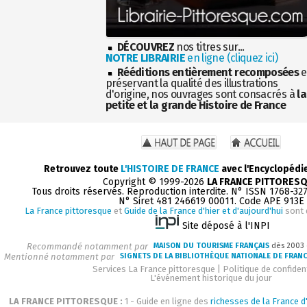
DÉCOUVREZ
nos titres sur...
NOTRE LIBRAIRIE
en ligne (cliquez ici)
Rééditions entièrement recomposées
e
préservant la qualité des illustrations
d'origine, nos ouvrages sont consacrés à
la
petite et la grande Histoire de France
Retrouvez toute
L'HISTOIRE DE FRANCE
avec l'Encyclopédi
Copyright © 1999-2026
LA FRANCE PITTORES
Tous droits réservés. Reproduction interdite. N° ISSN 1768-32
N° Siret 481 246619 00011. Code APE 913E
La France pittoresque
et
Guide de la France d'hier et d'aujourd'hui
sont 
Site déposé à l'INPI
Recommandé notamment par
MAISON DU TOURISME FRANÇAIS
dès 2003
Mentionné notamment par
SIGNETS DE LA BIBLIOTHÈQUE NATIONALE DE FRAN
Services La France pittoresque
|
Politique de confident
L'événement historique du jour
LA FRANCE PITTORESQUE :
1 - Guide en ligne des
richesses de la France d'