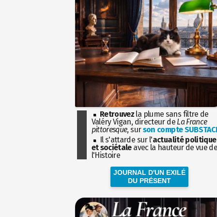
Retrouvez
la plume sans filtre de
Valéry Vigan, directeur de
La France
pittoresque
, sur
son compte SUBSTAC
Il s'attarde sur l'
actualité politique
et sociétale
avec la hauteur de vue d
l'Histoire
JOURNAL D'UN EXILÉ
DU PRÉSENT