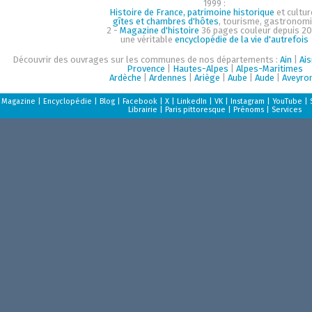
1999 :
Histoire de France, patrimoine historique
et cultur
gîtes et chambres d'hôtes
, tourisme, gastronom
2 -
Magazine d'histoire
36 pages couleur depuis 20
une véritable
encyclopédie de la vie d'autrefois
Découvrir des ouvrages sur les communes de nos départements :
Ain
|
Ai
Provence
|
Hautes-Alpes
|
Alpes-Maritimes
Ardèche
|
Ardennes
|
Ariège
|
Aube
|
Aude
|
Aveyro
Magazine
|
Encyclopédie
|
Blog
|
Facebook
|
X
|
LinkedIn
|
VK
|
Instagram
|
YouTube
|
Librairie
|
Paris pittoresque
|
Prénoms
|
Services