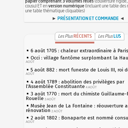
papier comprenant 3 volumes reliés
(couverture rigide,
cousu) ET en
version numérique
(incluant une table des 
une table thématique cliquables)
►
PRÉSENTATION ET COMMANDE
◄
Les Plus
RÉCENTS
Les Plus
LUS
6 août 1705 : chaleur extraordinaire à Pari
Occi : village fantôme surplombant la Ha
AOÛT
5 août 882 : mort funeste de Louis III, roi 
AOÛT
4 août 1789 : abolition des privilèges par
l'Assemblée Constituante
4 AOÛT
3 août 1770 : mort du chimiste Guillaume-
Rouelle
3 AOÛT
Musée Jean de La Fontaine : réouverture 
rénovation
2 AOÛT
2 août 1802 : Bonaparte est nommé consul
AOÛT