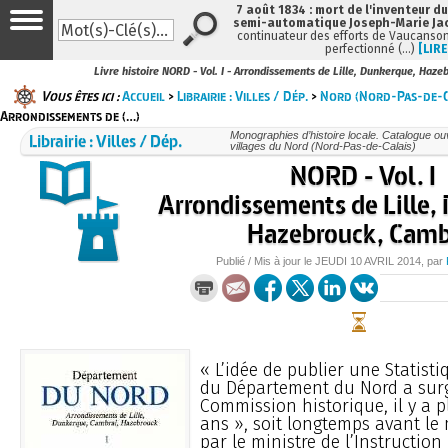
7 août 1834 : mort de l'inventeur du
semi-automatique Joseph-Marie Ja
continuateur des efforts de Vaucanson
perfectionné (…)
[LIRE
Livre histoire NORD - Vol. I - Arrondissements de Lille, Dunkerque, Haz
Vous êtes ici :
Accueil
>
Librairie : Villes / Dép.
>
Nord (Nord-Pas-de-C
Arrondissements de (…)
Librairie : Villes / Dép.
Monographies d’histoire locale. Catalogue ouvr
villages du Nord (Nord-Pas-de-Calais)
NORD - Vol. I
Arrondissements de Lille,
Hazebrouck, Camb
Publié / Mis à jour le
JEUDI
10 AVRIL 2014
, par
« L’idée de publier une Statis
du Département du Nord a surg
Commission historique, il y a 
ans », soit longtemps avant le 
par le ministre de l’Instructio