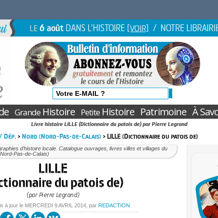
6 août
DANS L'HISTOIRE
/ NOTRE LIBRAIRI
LE
[VOIR]
de
Histoire
Histoire
Patrimoine
À Savo
Grande
Petite
Livre histoire LILLE (Dictionnaire du patois de) par Pierre Legrand
 / Dép.
>
Nord (Nord-Pas-de-Calais)
> LILLE (Dictionnaire du patois de)
aphies d’histoire locale. Catalogue ouvrages, livres villes et villages du
(Nord-Pas-de-Calais)
LILLE
ctionnaire du patois de)
(par Pierre Legrand)
is à jour le
MERCREDI
9 AVRIL 2014
, par
REDACTION