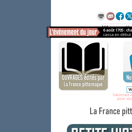
Même sectio
Saisissez v
pour vo