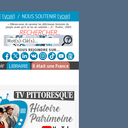
E
/ NOUS SOUTENIR
[VOIR]
[VOIR]
« Hâtons-nous de raconter les délicieuses histoires du
peuple avant qu'il ne les ait oubliées »
(C. Nodier, 1840)
NOUS REJOINDRE SUR...
ir
LIBRAIRIE
Il était une France