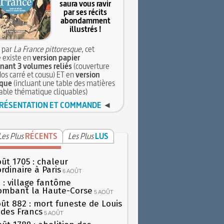
saura vous ravir
par ses récits
abondamment
illustrés !
 par
La France pittoresque
, cet
 existe en
version papier
ant 3 volumes reliés
(couverture
dos carré et cousu) ET en
version
que
(incluant une table des matières
table thématique cliquables)
RÉSENTATION ET COMMANDE
◄
Les Plus
RÉCENTS
Les Plus
LUS
oût 1705 : chaleur
rdinaire à Paris
6 AOÛT
 : village fantôme
ombant la Haute-Corse
5 AOÛT
oût 882 : mort funeste de Louis
oi des Francs
5 AOÛT