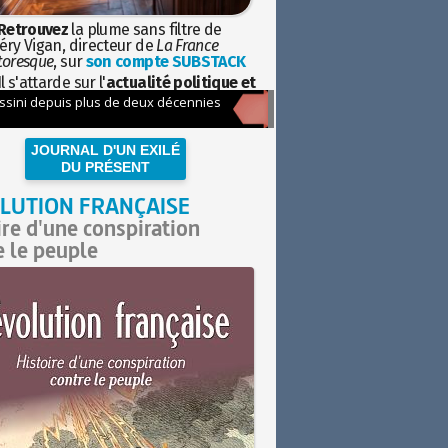
Retrouvez
la plume sans filtre de
éry Vigan, directeur de
La France
toresque
, sur
son compte SUBSTACK
l s'attarde sur l'
actualité politique et
ciétale
avec la hauteur de vue de
istoire
JOURNAL D'UN EXILÉ
DU PRÉSENT
LUTION FRANÇAISE
ire d'une conspiration
e le peuple