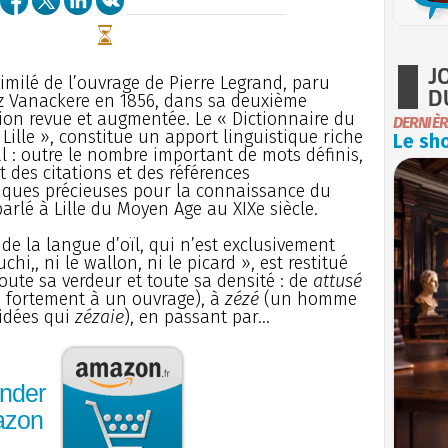
J
imilé de l’ouvrage de Pierre Legrand, paru
D
z Vanackere en 1856, dans sa deuxième
ion revue et augmentée. Le « Dictionnaire du
DERNIÈR
 Lille », constitue un apport linguistique riche
Le sho
al : outre le nombre important de mots définis,
nt des citations et des références
iques précieuses pour la connaissance du
arlé à Lille du Moyen Age au XIXe siècle.
 de la langue d’oïl, qui n’est exclusivement
uchi,, ni le wallon, ni le picard », est restitué
toute sa verdeur et toute sa densité : de
attusé
 fortement à un ouvrage), à
zézé
(un homme
 idées qui
zézaie
), en passant par...
nder
azon