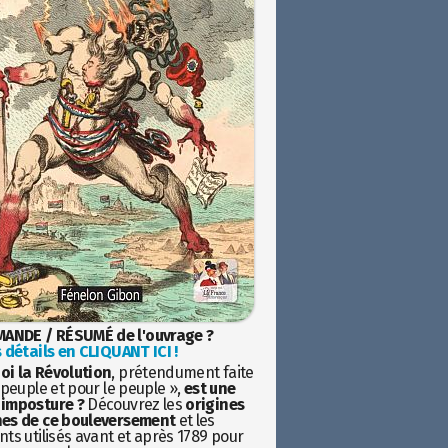
ANDE / RÉSUMÉ de l'ouvrage ?
 détails en CLIQUANT ICI !
oi la Révolution
, prétendument faite
 peuple et pour le peuple »,
est une
imposture ?
Découvrez les
origines
es de ce bouleversement
et les
ts utilisés avant et après 1789 pour