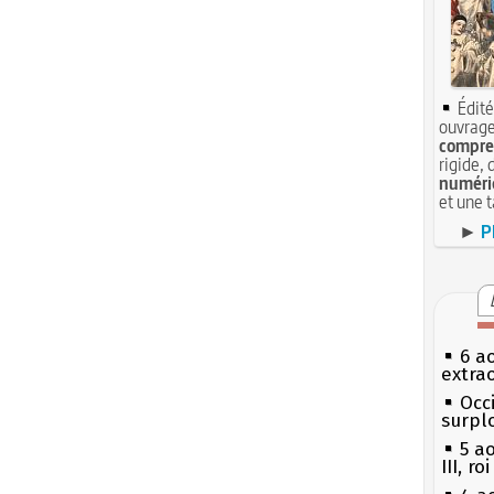
Édité
ouvrage
compren
rigide, 
numéri
et une 
►
P
6 a
extrao
Occi
surpl
5 a
III, r