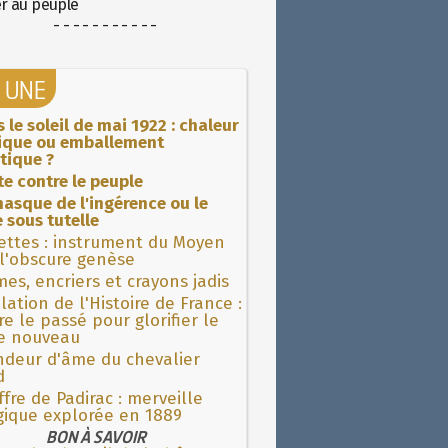
er au peuple
- - - - - - - - - - -
A UNE
 le soleil de mai 1922 : chaleur
rique ou emballement
tique ?
ite contre le peuple
asque de l'ingérence ou le
 sous tutelle
ettes : instrument du Moyen
l'obscure genèse
es, encriers et crayons jadis
lation de l'Histoire de France :
re le passé pour glorifier le
 nouveau
ndeur d'âme du chevalier
d
fre de Padirac : merveille
gique explorée en 1889
BON À SAVOIR