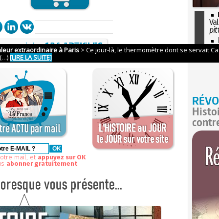
Val
pit
I
n >
voir les
124 ARTICLES
so
l'H
RÉVO
Histo
contr
otre mail, et
appuyez sur OK
us
abonner gratuitement