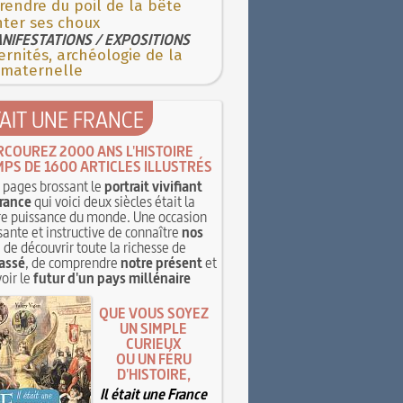
rendre du poil de la bête
nter ses choux
NIFESTATIONS / EXPOSITIONS
rnités, archéologie de la
 maternelle
TAIT UNE FRANCE
RCOUREZ 2000 ANS L'HISTOIRE
MPS DE 1600 ARTICLES ILLUSTRÉS
pages brossant le
portrait vivifiant
rance
qui voici deux siècles était la
e puissance du monde. Une occasion
sante et instructive de connaître
nos
, de découvrir toute la richesse de
assé
, de comprendre
notre présent
et
oir le
futur d'un pays millénaire
QUE VOUS SOYEZ
UN SIMPLE
CURIEUX
OU UN FÉRU
D'HISTOIRE,
Il était une France