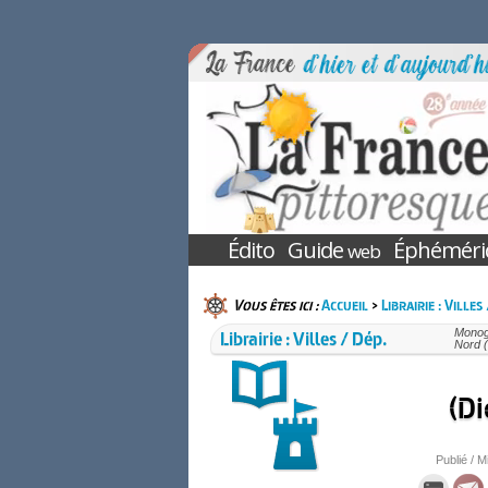
Édito
Guide
Éphéméri
web
Vous êtes ici :
Accueil
>
Librairie : Villes
Librairie : Villes / Dép.
Monogr
Nord 
(Di
Publié / M