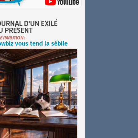
OURNAL D'UN EXILÉ
U PRÉSENT
E PARUTION :
wbiz vous tend la sébile