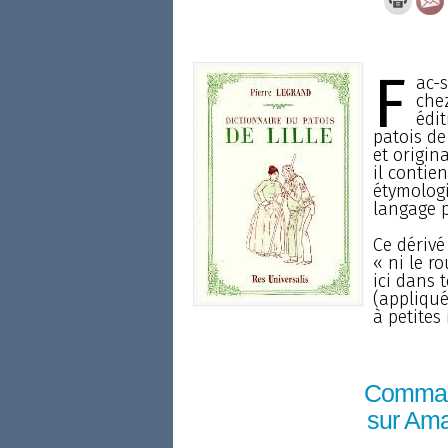
F
ac-s
che
édit
patois de
et origin
il contie
étymolog
langage p
Ce dérivé
« ni le ro
ici dans 
(appliqué
à petites
Comma
sur Am