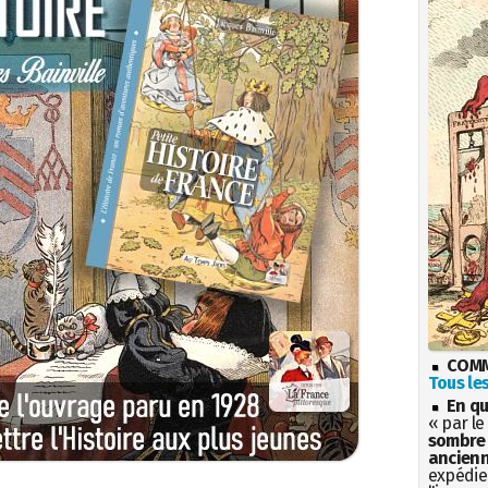
COMM
Tous les
En qu
« par le
sombre 
ancienn
expédien