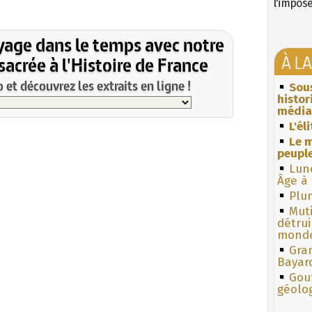
l'impos
yage dans le temps avec notre
À L
acrée à l'Histoire de France
et découvrez les extraits en ligne !
Sous
histo
média
L'él
Le m
peuple
Lun
Âge à 
Plum
Muti
détrui
monde
Gra
Bayar
Gouf
géolo