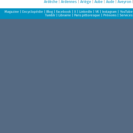
Ardèche
|
Ardennes
|
Ariège
|
Aube
|
Aude
|
Aveyron
Magazine
|
Encyclopédie
|
Blog
|
Facebook
|
X
|
LinkedIn
|
VK
|
Instagram
|
YouTube
Tumblr
|
Librairie
|
Paris pittoresque
|
Prénoms
|
Services