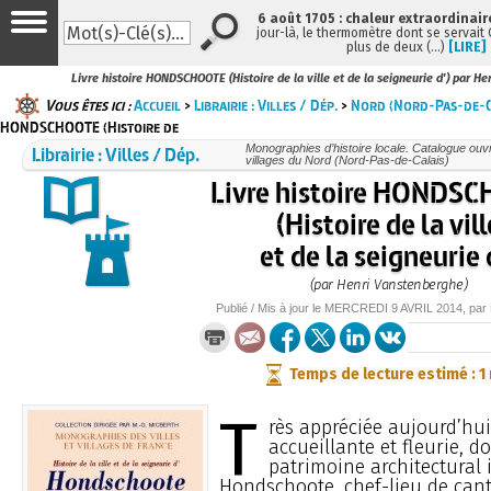
6 août 1705 : chaleur extraordinair
jour-là, le thermomètre dont se servait
plus de deux (…)
[LIRE]
Livre histoire HONDSCHOOTE (Histoire de la ville et de la seigneurie d') par H
Vous êtes ici :
Accueil
>
Librairie : Villes / Dép.
>
Nord (Nord-Pas-de-C
HONDSCHOOTE (Histoire de
Librairie : Villes / Dép.
Monographies d’histoire locale. Catalogue ouvra
villages du Nord (Nord-Pas-de-Calais)
Livre histoire HONDS
(Histoire de la vill
et de la seigneurie 
(par Henri Vanstenberghe)
Publié / Mis à jour le
MERCREDI
9 AVRIL 2014
, par
Temps de lecture estimé : 1
T
rès appréciée aujourd’hu
accueillante et fleurie, d
patrimoine architectural 
Hondschoote, chef-lieu de can