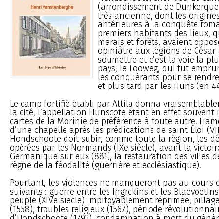
(arrondissement de Dunkerque)
très ancienne, dont les origine
antérieures à la conquête roma
premiers habitants des lieux, q
marais et forêts, avaient oppos
opiniâtre aux légions de César
soumettre et c’est la voie la p
pays, le Looweg, qui fut empru
les conquérants pour se rendre 
et plus tard par les Huns (en 44
Le camp fortifié établi par Attila donna vraisemblab
la cité, l’appellation Hunscote étant en effet souvent 
cartes de la Morinie de préférence à toute autre. Ha
d’une chapelle après les prédications de saint Éloi (VII
Hondschoote doit subir, comme toute la région, les d
opérées par les Normands (IXe siècle), avant la victoir
Germanique sur eux (881), la restauration des villes dé
règne de la féodalité (guerrière et ecclésiastique).
Pourtant, les violences ne manqueront pas au cours d
suivants : guerre entre les Ingrekins et les Blaevoetin
peuple (XIVe siècle) impitoyablement réprimée, pillage
(1558), troubles religieux (1567), période révolutionnair
d’Hondschoote (1793), condamnation à mort du génér