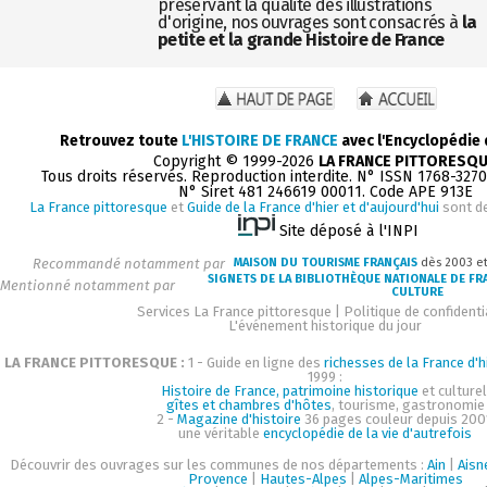
préservant la qualité des illustrations
d'origine, nos ouvrages sont consacrés à
la
petite et la grande Histoire de France
Retrouvez toute
L'HISTOIRE DE FRANCE
avec l'Encyclopédie
Copyright © 1999-2026
LA FRANCE PITTORESQ
Tous droits réservés. Reproduction interdite. N° ISSN 1768-327
N° Siret 481 246619 00011. Code APE 913E
La France pittoresque
et
Guide de la France d'hier et d'aujourd'hui
sont d
Site déposé à l'INPI
Recommandé notamment par
MAISON DU TOURISME FRANÇAIS
dès 2003 e
SIGNETS DE LA BIBLIOTHÈQUE NATIONALE DE FR
Mentionné notamment par
CULTURE
Services La France pittoresque
|
Politique de confidenti
L'événement historique du jour
LA FRANCE PITTORESQUE :
1 - Guide en ligne des
richesses de la France d'h
1999 :
Histoire de France, patrimoine historique
et culturel
gîtes et chambres d'hôtes
, tourisme, gastronomie
2 -
Magazine d'histoire
36 pages couleur depuis 200
une véritable
encyclopédie de la vie d'autrefois
Découvrir des ouvrages sur les communes de nos départements :
Ain
|
Aisn
Provence
|
Hautes-Alpes
|
Alpes-Maritimes