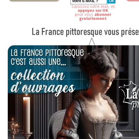
Saisissez votre mail, et
appuyez sur OK
pour vous
abonner
gratuitement