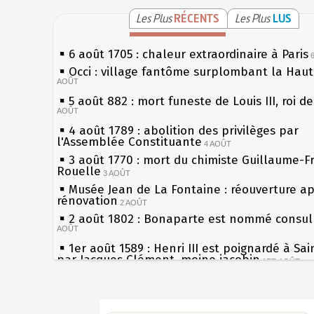
Les Plus
RÉCENTS
Les Plus
LUS
6 août 1705 : chaleur extraordinaire à Paris
Occi : village fantôme surplombant la Hau
AOÛT
5 août 882 : mort funeste de Louis III, roi d
AOÛT
4 août 1789 : abolition des privilèges par
l'Assemblée Constituante
4 AOÛT
3 août 1770 : mort du chimiste Guillaume-F
Rouelle
3 AOÛT
Musée Jean de La Fontaine : réouverture a
rénovation
2 AOÛT
2 août 1802 : Bonaparte est nommé consul 
AOÛT
1er août 1589 : Henri III est poignardé à Sa
par Jacques Clément, moine jacobin
1ER AOÛT
31 juillet 1899 : décret instaurant les moug
boîtes aux lettres en fonte de Léon Mougeot
Sécheresses (Grandes), étés caniculaires à 
30 juillet 1918 : mort d'Auguste Poulain, fo
les siècles