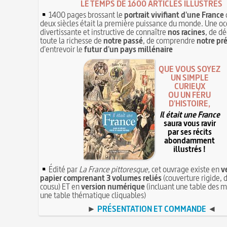
LE TEMPS DE 1600 ARTICLES ILLUSTRÉS
1400 pages brossant le
portrait vivifiant d'une France
deux siècles était la première puissance du monde. Une oc
divertissante et instructive de connaître
nos racines
, de dé
toute la richesse de
notre passé
, de comprendre
notre pr
d'entrevoir le
futur d'un pays millénaire
QUE VOUS SOYEZ
UN SIMPLE
CURIEUX
OU UN FÉRU
D'HISTOIRE,
Il était une France
saura vous ravir
par ses récits
abondamment
illustrés !
Édité par
La France pittoresque
, cet ouvrage existe en
v
papier comprenant 3 volumes reliés
(couverture rigide, d
cousu) ET en
version numérique
(incluant une table des m
une table thématique cliquables)
►
PRÉSENTATION ET COMMANDE
◄