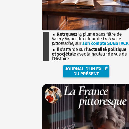
Retrouvez
la plume sans filtre de
Valéry Vigan, directeur de
La France
pittoresque
, sur
son compte SUBSTACK
Il s'attarde sur l'
actualité politique
et sociétale
avec la hauteur de vue de
l'Histoire
JOURNAL D'UN EXILÉ
DU PRÉSENT