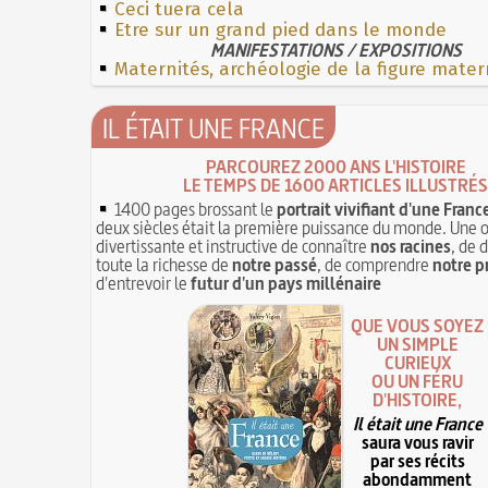
Ceci tuera cela
Etre sur un grand pied dans le monde
MANIFESTATIONS / EXPOSITIONS
Maternités, archéologie de la figure mater
IL ÉTAIT UNE FRANCE
PARCOUREZ 2000 ANS L'HISTOIRE
LE TEMPS DE 1600 ARTICLES ILLUSTRÉS
1400 pages brossant le
portrait vivifiant d'une Franc
deux siècles était la première puissance du monde. Une 
divertissante et instructive de connaître
nos racines
, de 
toute la richesse de
notre passé
, de comprendre
notre p
d'entrevoir le
futur d'un pays millénaire
QUE VOUS SOYEZ
UN SIMPLE
CURIEUX
OU UN FÉRU
D'HISTOIRE,
Il était une France
saura vous ravir
par ses récits
abondamment