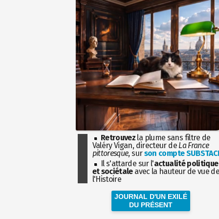
Retrouvez
la plume sans filtre de
Valéry Vigan, directeur de
La France
pittoresque
, sur
son compte SUBSTAC
Il s'attarde sur l'
actualité politique
et sociétale
avec la hauteur de vue d
l'Histoire
JOURNAL D'UN EXILÉ
DU PRÉSENT