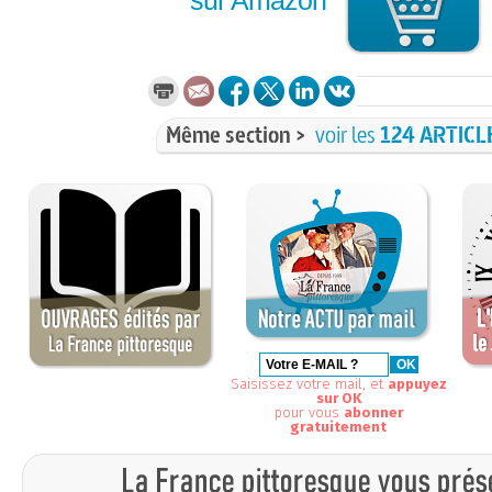
sur Amazon
Même section >
voir les
124 ARTICL
Saisissez votre mail, et
appuyez
sur OK
pour vous
abonner
gratuitement