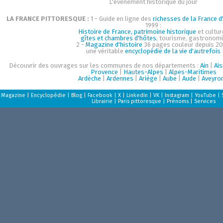
L'événement historique du jour
LA FRANCE PITTORESQUE :
1 - Guide en ligne des
richesses de la France d'
1999 :
Histoire de France, patrimoine historique
et cultur
gîtes et chambres d'hôtes
, tourisme, gastronom
2 -
Magazine d'histoire
36 pages couleur depuis 20
une véritable
encyclopédie de la vie d'autrefois
Découvrir des ouvrages sur les communes de nos départements :
Ain
|
Ai
Provence
|
Hautes-Alpes
|
Alpes-Maritimes
Ardèche
|
Ardennes
|
Ariège
|
Aube
|
Aude
|
Aveyro
Magazine
|
Encyclopédie
|
Blog
|
Facebook
|
X
|
LinkedIn
|
VK
|
Instagram
|
YouTube
|
Librairie
|
Paris pittoresque
|
Prénoms
|
Services