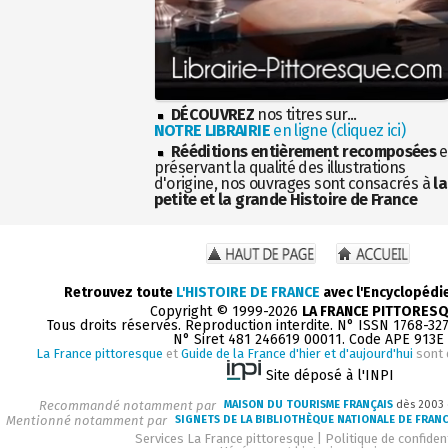
DÉCOUVREZ
nos titres sur...
NOTRE LIBRAIRIE
en ligne (cliquez ici)
Rééditions entièrement recomposées
e
préservant la qualité des illustrations
d'origine, nos ouvrages sont consacrés à
la
petite et la grande Histoire de France
Retrouvez toute
L'HISTOIRE DE FRANCE
avec l'Encyclopédi
Copyright © 1999-2026
LA FRANCE PITTORES
Tous droits réservés. Reproduction interdite. N° ISSN 1768-32
N° Siret 481 246619 00011. Code APE 913E
La France pittoresque
et
Guide de la France d'hier et d'aujourd'hui
sont 
Site déposé à l'INPI
Recommandé notamment par
MAISON DU TOURISME FRANÇAIS
dès 2003
Mentionné notamment par
SIGNETS DE LA BIBLIOTHÈQUE NATIONALE DE FRAN
Services La France pittoresque
|
Politique de confident