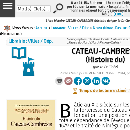
8 août 1548 : Henri II fixe que l’eff
portée sur la monnaie
> Jusqu’à la fin
monnaies étaient fort grossièrement tr
les (…)
[LIRE]
Livre histoire CATEAU-CAMBRESIS (Histoire du) par le Dr Cl
Vous êtes ici :
Accueil
>
Librairie : Villes / Dép.
>
Nord (Nord-Pas-de-C
(Histoire du)
Librairie : Villes / Dép.
Monographies d’histoire locale. Catalogue ouvr
villages du Nord (Nord-Pas-de-Calais)
CATEAU-CAMBRE
(Histoire du)
(par le Dr Cloëz)
Publié / Mis à jour le
MERCREDI
9 AVRIL 2014
, p
Temps de lecture estimé :
B
âtie au XIe siècle sur les
la forteresse du Cateau
fondation une position o
totale dépendance de l’évêque,
1679 et le traité de Nimègue po