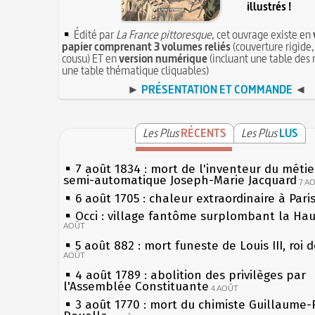
illustrés !
Édité par
La France pittoresque
, cet ouvrage existe en
papier comprenant 3 volumes reliés
(couverture rigide,
cousu) ET en
version numérique
(incluant une table des 
une table thématique cliquables)
►
PRÉSENTATION ET COMMANDE
◄
Les Plus
RÉCENTS
Les Plus
LUS
7 août 1834 : mort de l'inventeur du métier
semi-automatique Joseph-Marie Jacquard
7 A
6 août 1705 : chaleur extraordinaire à Pari
Occi : village fantôme surplombant la Ha
AOÛT
5 août 882 : mort funeste de Louis III, roi 
AOÛT
4 août 1789 : abolition des privilèges par
l'Assemblée Constituante
4 AOÛT
3 août 1770 : mort du chimiste Guillaume-