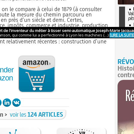
si on le compare à celui de 1879 (à consulter
Val
toute la mesure du chemin parcouru en
pit
en près d’un siècle et demi. Certes,
I
tice, impôts, commerce et industrie, production
so
on, bienfaisance et vie religieuse) est en
l'H
ieurs siècles, mais les transformations
ont relativement récentes : construction d’une
RÉVO
Histo
nder
contr
azon
n >
voir les
124 ARTICLES