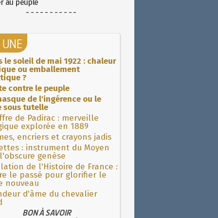
er au peuple
- - - - - - - - - - -
A UNE
 le soleil de mai 1922 : chaleur
rique ou emballement
tique ?
ite contre le peuple
asque de l'ingérence ou le
 sous tutelle
fre de Padirac : merveille
gique explorée en 1889
es, encriers et crayons jadis
ettes : instrument du Moyen
l'obscure genèse
lation de l'Histoire de France :
re le passé pour glorifier le
 nouveau
ndeur d'âme du chevalier
d
BON À SAVOIR