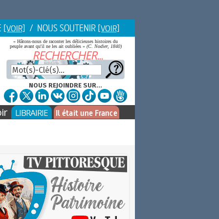
E
/ NOUS SOUTENIR
[VOIR]
[VOIR]
« Hâtons-nous de raconter les délicieuses histoires du
peuple avant qu'il ne les ait oubliées »
(C. Nodier, 1840)
NOUS REJOINDRE SUR...
ir
LIBRAIRIE
Il était une France