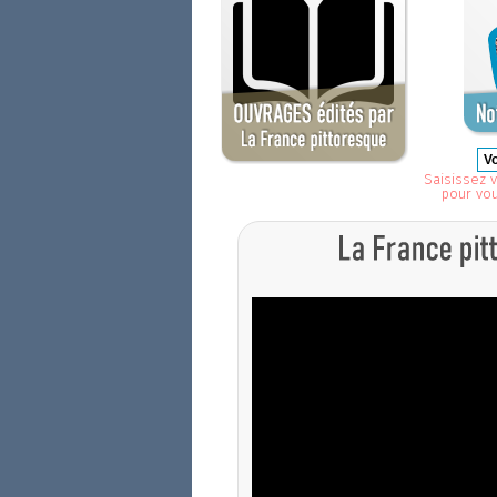
Saisissez v
pour vo