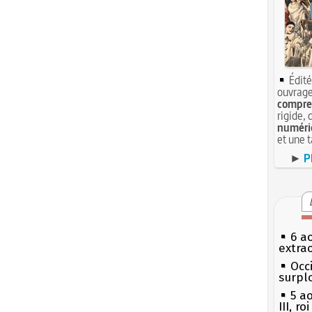
Édité
ouvrage
compren
rigide, 
numéri
et une 
►
P
6 a
extrao
Occi
surpl
5 a
III, r