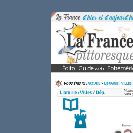
Édito
Guide
Éphéméri
web
Vous êtes ici :
Accueil
>
Librairie : Villes
Librairie : Villes / Dép.
Monogr
Nord 
Publié /