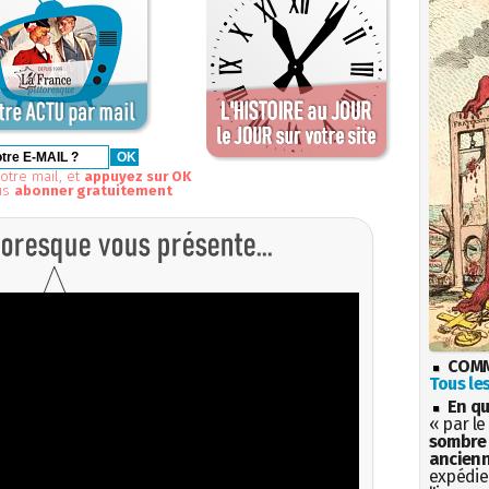
otre mail, et
appuyez sur OK
us
abonner gratuitement
COMM
Tous les
En qu
« par le
sombre 
ancienn
expédien