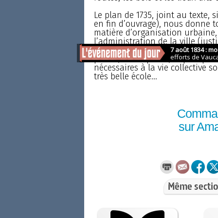
Le plan de 1735, joint au texte, 
en fin d’ouvrage), nous donne 
matière d’organisation urbaine, 
l’administration de la ville (jus
agricole et voies de communicati
place (municipalité) depuis plus
nécessaires à la vie collective s
très belle école...
Comma
sur Am
Même sectio