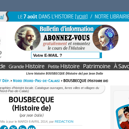
7 août
DANS L'HISTOIRE
/ NOTRE LIBRAIRI
LE
[VOIR]
de
Histoire
Histoire
Patrimoine
À Savo
Grande
Petite
Livre histoire BOUSBECQUE (Histoire de) par Jean Dalle
 / Dép.
>
Nord (Nord-Pas-de-Calais)
> BOUSBECQUE (Histoire de)
aphies d’histoire locale. Catalogue ouvrages, livres villes et villages du
(Nord-Pas-de-Calais)
BOUSBECQUE
(Histoire de)
(par Jean Dalle)
 Mis à jour le
MARDI
8 AVRIL 2014
, par
REDACTION