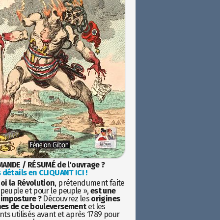
ANDE / RÉSUMÉ de l'ouvrage ?
 détails en CLIQUANT ICI !
oi la Révolution
, prétendument faite
 peuple et pour le peuple »,
est une
imposture ?
Découvrez les
origines
es de ce bouleversement
et les
ts utilisés avant et après 1789 pour