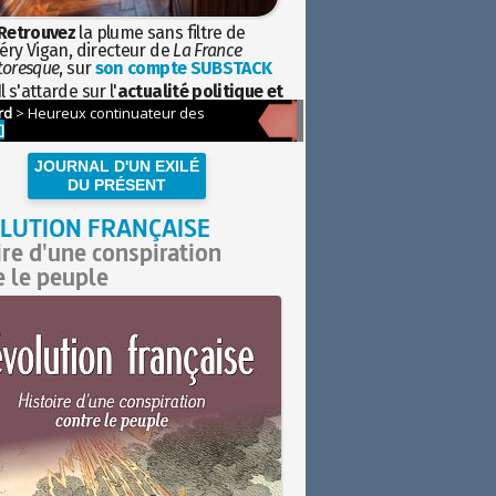
Retrouvez
la plume sans filtre de
éry Vigan, directeur de
La France
toresque
, sur
son compte SUBSTACK
l s'attarde sur l'
actualité politique et
ciétale
avec la hauteur de vue de
istoire
JOURNAL D'UN EXILÉ
DU PRÉSENT
LUTION FRANÇAISE
ire d'une conspiration
e le peuple