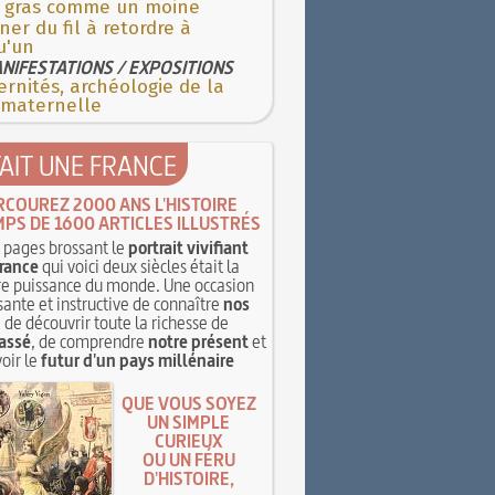
e gras comme un moine
er du fil à retordre à
u'un
NIFESTATIONS / EXPOSITIONS
rnités, archéologie de la
 maternelle
TAIT UNE FRANCE
RCOUREZ 2000 ANS L'HISTOIRE
MPS DE 1600 ARTICLES ILLUSTRÉS
pages brossant le
portrait vivifiant
rance
qui voici deux siècles était la
e puissance du monde. Une occasion
sante et instructive de connaître
nos
, de découvrir toute la richesse de
assé
, de comprendre
notre présent
et
oir le
futur d'un pays millénaire
QUE VOUS SOYEZ
UN SIMPLE
CURIEUX
OU UN FÉRU
D'HISTOIRE,