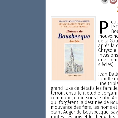
P
eup
le 
Bou
mouvemen
de la Gau
après la c
Chrysole 
invasions
que comme
siècles).
Jean Dalle
famille du
une tripl
grand luxe de détails les famill
terroir, ensuite il étudie l’organ
commune, enfin sous le titre An
qui forgèrent la destinée de Bou
mouvance des fiefs, les noms et 
étant Auger de Bousbecque, sava
routes, les bois et les lieux-dits