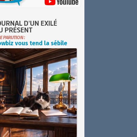
OURNAL D'UN EXILÉ
U PRÉSENT
E PARUTION :
wbiz vous tend la sébile