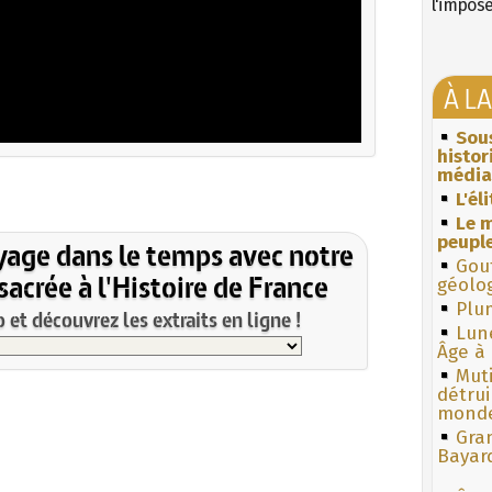
l'impos
À L
Sous
histo
média
L'él
Le m
peuple
yage dans le temps avec notre
Gouf
acrée à l'Histoire de France
géolo
Plum
et découvrez les extraits en ligne !
Lun
Âge à 
Muti
détrui
monde
Gra
Bayar