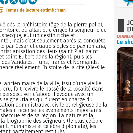
Temps de lecture estimé : 1 mn
J
lé dès la préhistoire (âge de la pierre polie),
D
territoire, où allait être érigée la seigneurie de
sbecque, eut un destin riche et
DERNIÈR
té ; mais c’est seulement après la conquête
Le sho
le par César et quatre siècles de pax romana,
hristianisation des lieux (saint Piat, saint
et saint Eubert dans la région), puis les
 des Vandales, Huns, Francs et Normands,
nce réellement l’histoire de la cité (XIe-XIIe
, ancien maire de la ville, issu d’une vieille
 cru, fait revivre le passé de la localité dans
e perspective : d’abord il évoque avec un
es seigneuriales qui furent en charge du
isation administrative, civile et religieuse de la
nales il recense les événements importants
sbecque et de sa région. La nature et la
la biographie des seigneurs (le plus célèbre
nt, humaniste et célèbre diplomate), les
 étant parfaitement restitués.