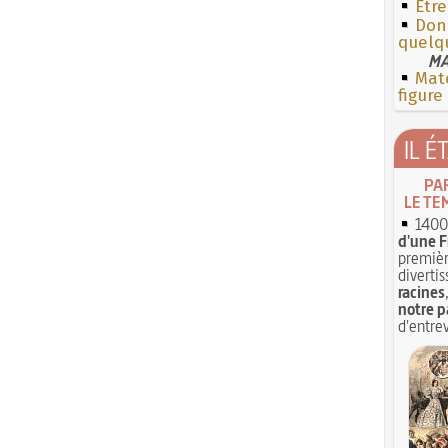
Êtr
Donn
quelq
MA
Mate
figure
IL É
PA
LE TE
1400 
d'une F
premièr
divertis
racines
notre p
d'entrev