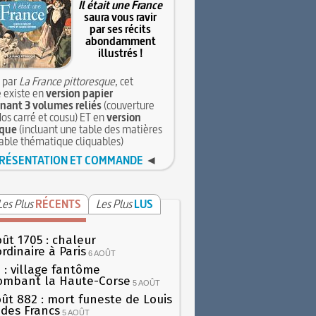
Il était une France
saura vous ravir
par ses récits
abondamment
illustrés !
 par
La France pittoresque
, cet
 existe en
version papier
ant 3 volumes reliés
(couverture
dos carré et cousu) ET en
version
que
(incluant une table des matières
table thématique cliquables)
RÉSENTATION ET COMMANDE
◄
Les Plus
RÉCENTS
Les Plus
LUS
oût 1705 : chaleur
rdinaire à Paris
6 AOÛT
 : village fantôme
ombant la Haute-Corse
5 AOÛT
oût 882 : mort funeste de Louis
oi des Francs
5 AOÛT