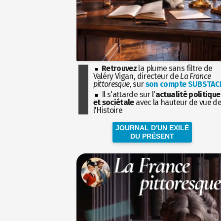
Retrouvez
la plume sans filtre de
Valéry Vigan, directeur de
La France
pittoresque
, sur
son compte SUBSTAC
Il s'attarde sur l'
actualité politique
et sociétale
avec la hauteur de vue d
l'Histoire
JOURNAL D'UN EXILÉ
DU PRÉSENT