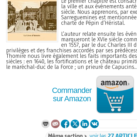
Le premier chapitre est consacr
la ville et aux événements anté
siècle. Nous apprenons, par ex
Sarreguemines est mentionnée
charte de Pépin d’Héristal.
L’auteur relate ensuite les évé
marqueront le XVIe siècle comm
en 1557, par le duc Charles III 
privilèges et des franchises accordés par ses prédéce
Thomire nous livre également les faits importants des 
siècles : en 1640, les fortifications et le château primit
le maréchal-duc de la Force ; un prieuré de Capucins..
Commander
sur Amazon
Même section >
voir les
27 ARTICL