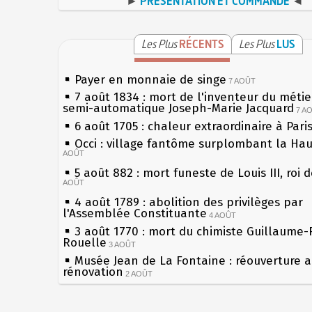
►
PRÉSENTATION ET COMMANDE
◄
Les Plus
RÉCENTS
Les Plus
LUS
Payer en monnaie de singe
7 AOÛT
7 août 1834 : mort de l'inventeur du métier
semi-automatique Joseph-Marie Jacquard
7 A
6 août 1705 : chaleur extraordinaire à Pari
Occi : village fantôme surplombant la Ha
AOÛT
5 août 882 : mort funeste de Louis III, roi 
AOÛT
4 août 1789 : abolition des privilèges par
l'Assemblée Constituante
4 AOÛT
3 août 1770 : mort du chimiste Guillaume-
Rouelle
3 AOÛT
Musée Jean de La Fontaine : réouverture 
rénovation
2 AOÛT
2 août 1802 : Bonaparte est nommé consul
AOÛT