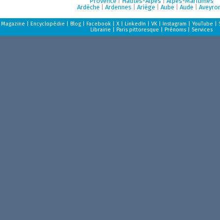
Provence
|
Hautes-Alpes
|
Alpes-Maritimes
Ardèche
|
Ardennes
|
Ariège
|
Aube
|
Aude
|
Aveyro
Magazine
|
Encyclopédie
|
Blog
|
Facebook
|
X
|
LinkedIn
|
VK
|
Instagram
|
YouTube
|
Librairie
|
Paris pittoresque
|
Prénoms
|
Services