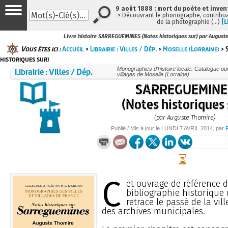
9 août 1888 : mort du poète et inven
> Découvrant le phonographe, contribuan
de la photographie (…)
[L
Livre histoire SARREGUEMINES (Notes historiques sur) par August
Vous êtes ici :
Accueil
>
Librairie : Villes / Dép.
>
Moselle (Lorraine)
> 
historiques sur)
Librairie : Villes / Dép.
Monographies d’histoire locale. Catalogue ouvr
villages de Moselle (Lorraine)
SARREGUEMINE
(Notes historiques 
(par Auguste Thomire)
Publié / Mis à jour le
LUNDI
7 AVRIL 2014
, par
C
et ouvrage de référence 
bibliographie historique
retrace le passé de la vill
des archives municipales.