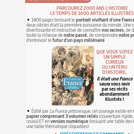
PARCOUREZ 2000 ANS L'HISTOIRE
LE TEMPS DE 1600 ARTICLES ILLUSTRÉS
1400 pages brossant le
portrait vivifiant d'une Franc
deux siècles était la première puissance du monde. Une 
divertissante et instructive de connaître
nos racines
, de 
toute la richesse de
notre passé
, de comprendre
notre p
d'entrevoir le
futur d'un pays millénaire
QUE VOUS SOYEZ
UN SIMPLE
CURIEUX
OU UN FÉRU
D'HISTOIRE,
Il était une France
saura vous ravir
par ses récits
abondamment
illustrés !
Édité par
La France pittoresque
, cet ouvrage existe en
papier comprenant 3 volumes reliés
(couverture rigide,
cousu) ET en
version numérique
(incluant une table des 
une table thématique cliquables)