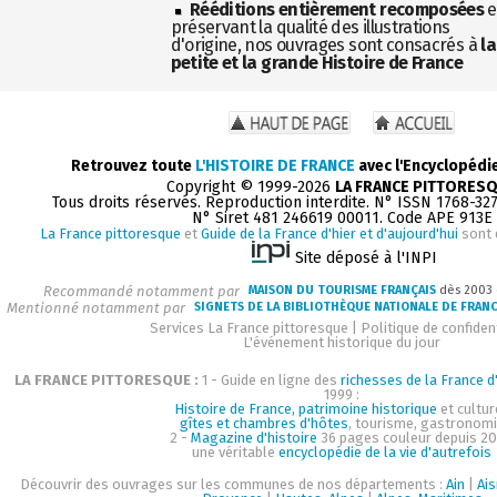
Rééditions entièrement recomposées
e
préservant la qualité des illustrations
d'origine, nos ouvrages sont consacrés à
la
petite et la grande Histoire de France
Retrouvez toute
L'HISTOIRE DE FRANCE
avec l'Encyclopédi
Copyright © 1999-2026
LA FRANCE PITTORES
Tous droits réservés. Reproduction interdite. N° ISSN 1768-32
N° Siret 481 246619 00011. Code APE 913E
La France pittoresque
et
Guide de la France d'hier et d'aujourd'hui
sont 
Site déposé à l'INPI
Recommandé notamment par
MAISON DU TOURISME FRANÇAIS
dès 2003
Mentionné notamment par
SIGNETS DE LA BIBLIOTHÈQUE NATIONALE DE FRAN
Services La France pittoresque
|
Politique de confident
L'événement historique du jour
LA FRANCE PITTORESQUE :
1 - Guide en ligne des
richesses de la France d'
1999 :
Histoire de France, patrimoine historique
et cultur
gîtes et chambres d'hôtes
, tourisme, gastronom
2 -
Magazine d'histoire
36 pages couleur depuis 20
une véritable
encyclopédie de la vie d'autrefois
Découvrir des ouvrages sur les communes de nos départements :
Ain
|
Ai