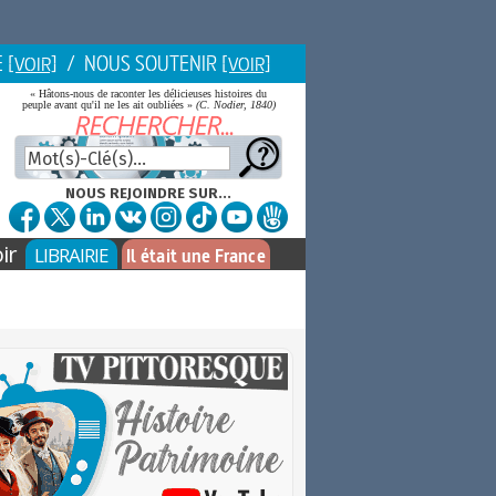
E
/ NOUS SOUTENIR
[VOIR]
[VOIR]
« Hâtons-nous de raconter les délicieuses histoires du
peuple avant qu'il ne les ait oubliées »
(C. Nodier, 1840)
NOUS REJOINDRE SUR...
ir
LIBRAIRIE
Il était une France