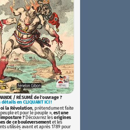
ANDE / RÉSUMÉ de l'ouvrage ?
 détails en CLIQUANT ICI !
oi la Révolution
, prétendument faite
 peuple et pour le peuple »,
est une
imposture ?
Découvrez les
origines
es de ce bouleversement
et les
ts utilisés avant et après 1789 pour