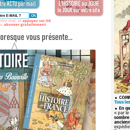
otre mail, et
appuyez sur OK
us
abonner gratuitement
COMM
Tous les
En qu
« par le
sombre 
ancienn
expédien