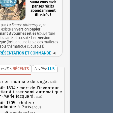
saura vous ravir
par ses récits
abondamment
illustrés !
 par
La France pittoresque
, cet
 existe en
version papier
ant 3 volumes reliés
(couverture
dos carré et cousu) ET en
version
que
(incluant une table des matières
table thématique cliquables)
RÉSENTATION ET COMMANDE
◄
Les Plus
RÉCENTS
Les Plus
LUS
er en monnaie de singe
7 AOÛT
oût 1834 : mort de l'inventeur
tier à tisser semi-automatique
h-Marie Jacquard
7 AOÛT
oût 1705 : chaleur
rdinaire à Paris
6 AOÛT