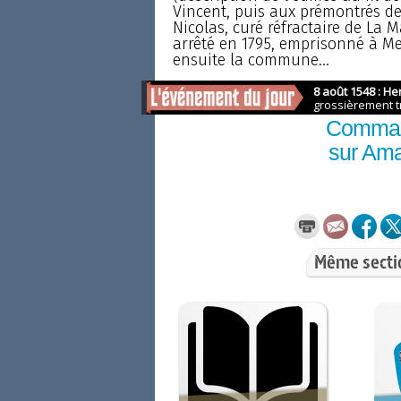
Vincent, puis aux prémontrés de
Nicolas, curé réfractaire de La 
arrêté en 1795, emprisonné à Met
ensuite la commune...
Comma
sur Am
Même secti