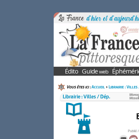
Édito
Guide
Éphéméri
web
Vous êtes ici :
Accueil
>
Librairie : Villes
Librairie : Villes / Dép.
Monogr
Mosell
Publié /