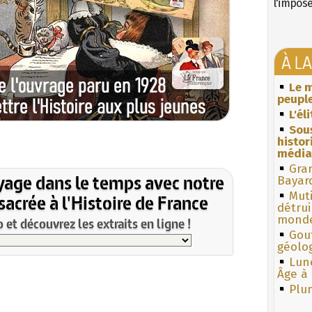
l'impos
À L
Le m
peuple
L'él
Sous
histo
média
Gra
yage dans le temps avec notre
Bayar
Muti
acrée à l'Histoire de France
détrui
monde
et découvrez les extraits en ligne !
Gouf
géolo
Lun
Âge à 
Plum