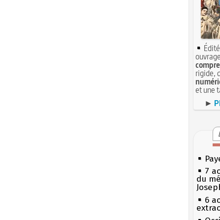
Édité
ouvrage
compren
rigide, 
numéri
et une 
►
P
Pay
7 a
du mé
Josep
6 a
extrao