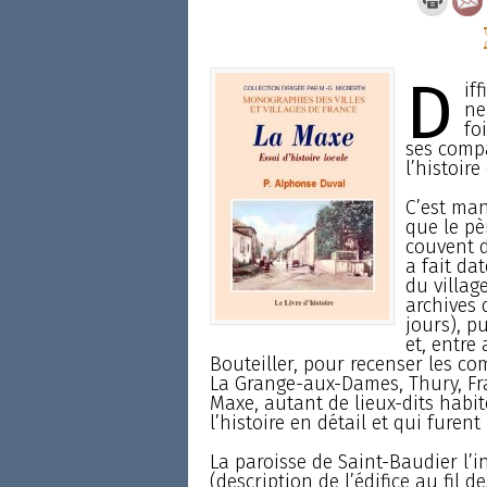
D
if
ne
fo
ses compa
l’histoire
C’est man
que le pè
couvent d
a fait dat
du villag
archives 
jours), p
et, entre
Bouteiller, pour recenser les c
La Grange-aux-Dames, Thury, Fr
Maxe, autant de lieux-dits habité
l’histoire en détail et qui fur
La paroisse de Saint-Baudier l’in
(description de l’édifice au fil d