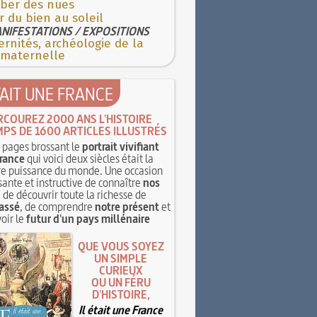
ber des nues
r du bien au soleil
NIFESTATIONS / EXPOSITIONS
rnités, archéologie de la
 maternelle
TAIT UNE FRANCE
RCOUREZ 2000 ANS L'HISTOIRE
MPS DE 1600 ARTICLES ILLUSTRÉS
pages brossant le
portrait vivifiant
rance
qui voici deux siècles était la
e puissance du monde. Une occasion
sante et instructive de connaître
nos
, de découvrir toute la richesse de
assé
, de comprendre
notre présent
et
oir le
futur d'un pays millénaire
QUE VOUS SOYEZ
UN SIMPLE
CURIEUX
OU UN FÉRU
D'HISTOIRE,
Il était une France