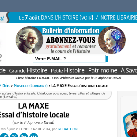
7 août
DANS L'HISTOIRE
/ NOTRE LIBRAIRI
LE
[VOIR]
de
Histoire
Histoire
Patrimoine
À Savo
Grande
Petite
Livre histoire LA MAXE. Essai d'histoire locale par le P. Alphonse Duval
 / Dép.
>
Moselle (Lorraine)
> LA MAXE Essai d'histoire locale
aphies d’histoire locale. Catalogue ouvrages, livres villes et villages de
e (Lorraine)
LA MAXE
Essai d’histoire locale
(par le P. Alphonse Duval)
 Mis à jour le
LUNDI
7 AVRIL 2014
, par
REDACTION