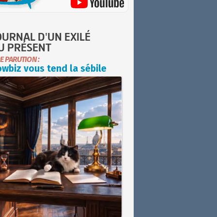
OURNAL D'UN EXILÉ
U PRÉSENT
E PARUTION :
wbiz vous tend la sébile