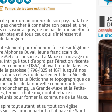
Temps de lecture estimé : 1 mn
J
ficile pour un amoureux de son pays natal de
D
 pas chercher à connaître son passé et, une
is ce savoir acquis, de ne pas le transmettre à
DERNIÈR
triotes et à tous ceux qui s’intéressent à
Le sho
 de la région.
ifestement pour répondre à ce désir légitime
re Alphonse Duval, jeune franciscain du
e Metz, a consacré à La Maxe cet ouvrage qui
e. Intrigué tout d’abord par l’érection récente
e en commune (1867), il avait fouillé dans les
de la paroisse (1796-1825 et 1871 jusqu’à nos
uis dans celles du département de la Moselle
 autres, dans le Dictionnaire topographique de
omposantes de la nouvelle communauté, soit
anclonchamps, La Grande-Maxe et la Petite-
s, fermes, châteaux, dont il retrace ici
ent réunis pour former la commune de La Maxe.
spire tout autant, et surtout son église
es siècles), qui appartint à l’abbaye de Saint-