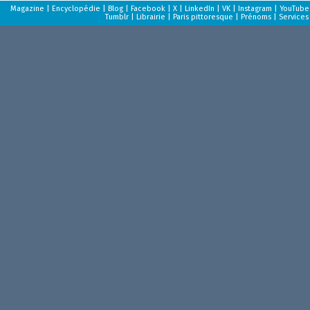
Magazine
|
Encyclopédie
|
Blog
|
Facebook
|
X
|
LinkedIn
|
VK
|
Instagram
|
YouTube
Tumblr
|
Librairie
|
Paris pittoresque
|
Prénoms
|
Services