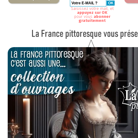
Saisissez votre mail, et
appuyez sur OK
pour vous
abonner
gratuitement