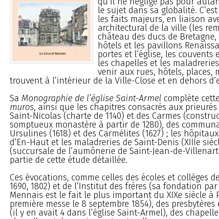
qu’il ne néglige pas pour autant
le sujet dans sa globalité. C’est 
les faits majeurs, en liaison av
architectural de la ville (les re
château des ducs de Bretagne, 
hôtels et les pavillons Renaissa
portes et l’église, les couvents 
les chapelles et les maladreries
venir aux rues, hôtels, places,
trouvent à l’intérieur de la Ville-Close et en dehors d’e
Sa
Monographie de l’église Saint-Armel
complète cette
muros
, ainsi que les chapitres consacrés aux prieurés 
Saint-Nicolas (charte de 1140) et des Carmes (constru
somptueux monastère à partir de 1280), des commun
Ursulines (1618) et des Carmélites (1627) ; les hôpitau
d’En-Haut et les maladreries de Saint-Denis (XIIIe sièc
(succursale de l’aumônerie de Saint-Jean-de-Villenart
partie de cette étude détaillée.
Ces évocations, comme celles des écoles et collèges de
1690, 1802) et de l’Institut des frères (sa fondation par
Mennais est le fait le plus important du XIXe siècle à 
première messe le 8 septembre 1854), des presbytères 
(il y en avait 4 dans l’église Saint-Armel), des chapell