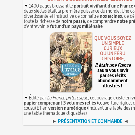
1400 pages brossant le
portrait vivifiant d'une France
deux siècles était la première puissance du monde. Une oc
divertissante et instructive de connaître
nos racines
, de dé
toute la richesse de
notre passé
, de comprendre
notre pr
d'entrevoir le
futur d'un pays millénaire
QUE VOUS SOYEZ
UN SIMPLE
CURIEUX
OU UN FÉRU
D'HISTOIRE,
Il était une France
saura vous ravir
par ses récits
abondamment
illustrés !
Édité par
La France pittoresque
, cet ouvrage existe en
v
papier comprenant 3 volumes reliés
(couverture rigide, d
cousu) ET en
version numérique
(incluant une table des m
une table thématique cliquables)
►
PRÉSENTATION ET COMMANDE
◄