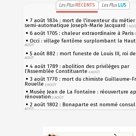
Les Plus
RÉCENTS
Les Plus
LUS
7 août 1834 : mort de l'inventeur du métier 
semi-automatique Joseph-Marie Jacquard
7 AO
6 août 1705 : chaleur extraordinaire à Paris
Occi : village fantôme surplombant la Hau
AOÛT
5 août 882 : mort funeste de Louis III, roi d
AOÛT
4 août 1789 : abolition des privilèges par
l'Assemblée Constituante
4 AOÛT
3 août 1770 : mort du chimiste Guillaume-F
Rouelle
3 AOÛT
Musée Jean de La Fontaine : réouverture a
rénovation
2 AOÛT
2 août 1802 : Bonaparte est nommé consul 
AOÛT
1er août 1589 : Henri III est poignardé à Sa
par Jacques Clément, moine jacobin
1ER AOÛT
Sécheresses (Grandes), étés caniculaires à 
31 juillet 1899 : décret instaurant les moug
les siècles
boîtes aux lettres en fonte de Léon Mougeot