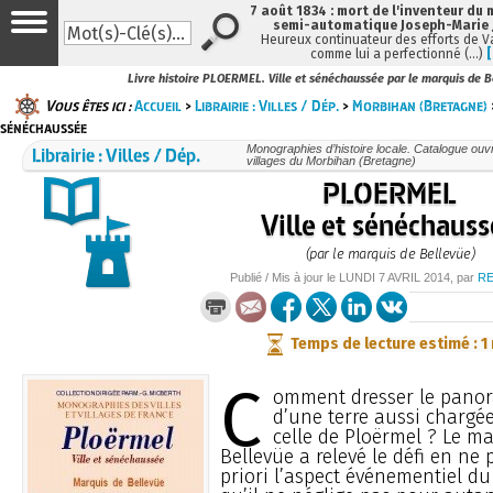
7 août 1834 : mort de l'inventeur du 
semi-automatique Joseph-Marie
Heureux continuateur des efforts de V
comme lui a perfectionné (…)
Livre histoire PLOERMEL. Ville et sénéchaussée par le marquis de B
Vous êtes ici :
Accueil
>
Librairie : Villes / Dép.
>
Morbihan (Bretagne)
sénéchaussée
Librairie : Villes / Dép.
Monographies d’histoire locale. Catalogue ouvra
villages du Morbihan (Bretagne)
PLOERMEL
Ville et sénéchaus
(par le marquis de Bellevüe)
Publié / Mis à jour le
LUNDI
7 AVRIL 2014
, par
R
Temps de lecture estimé : 1
C
omment dresser le pano
d’une terre aussi chargée
celle de Ploërmel ? Le m
Bellevüe a relevé le défi en ne 
priori l’aspect événementiel du 