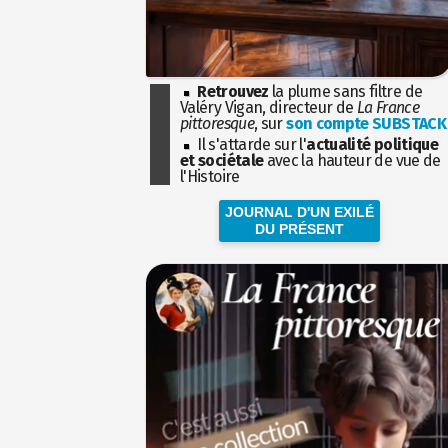
Retrouvez
la plume sans filtre de
Valéry Vigan, directeur de
La France
pittoresque
, sur
son compte SUBSTACK
Il s'attarde sur l'
actualité politique
et sociétale
avec la hauteur de vue de
l'Histoire
JOURNAL D'UN EXILÉ
DU PRÉSENT