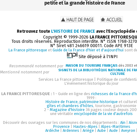
petite et la grande Histoire de France
Retrouvez toute
L'HISTOIRE DE FRANCE
avec l'Encyclopédie
Copyright © 1999-2026
LA FRANCE PITTORESQ
Tous droits réservés. Reproduction interdite. N° ISSN 1768-327
N° Siret 481 246619 00011. Code APE 913E
La France pittoresque
et
Guide de la France d'hier et d'aujourd'hui
sont d
Site déposé à l'INPI
Recommandé notamment par
MAISON DU TOURISME FRANÇAIS
dès 2003 e
SIGNETS DE LA BIBLIOTHÈQUE NATIONALE DE FR
Mentionné notamment par
CULTURE
Services La France pittoresque
|
Politique de confidenti
L'événement historique du jour
LA FRANCE PITTORESQUE :
1 - Guide en ligne des
richesses de la France d'h
1999 :
Histoire de France, patrimoine historique
et culturel
gîtes et chambres d'hôtes
, tourisme, gastronomie
2 -
Magazine d'histoire
36 pages couleur depuis 200
une véritable
encyclopédie de la vie d'autrefois
Découvrir des ouvrages sur les communes de nos départements :
Ain
|
Aisn
Provence
|
Hautes-Alpes
|
Alpes-Maritimes
Ardèche
|
Ardennes
|
Ariège
|
Aube
|
Aude
|
Aveyron