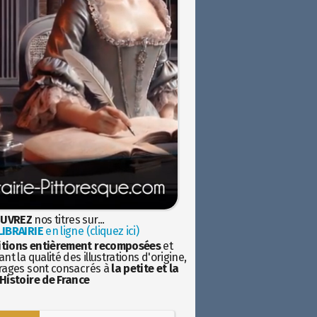
UVREZ
nos titres sur...
IBRAIRIE
en ligne (cliquez ici)
itions entièrement recomposées
et
nt la qualité des illustrations d'origine,
rages sont consacrés à
la petite et la
Histoire de France