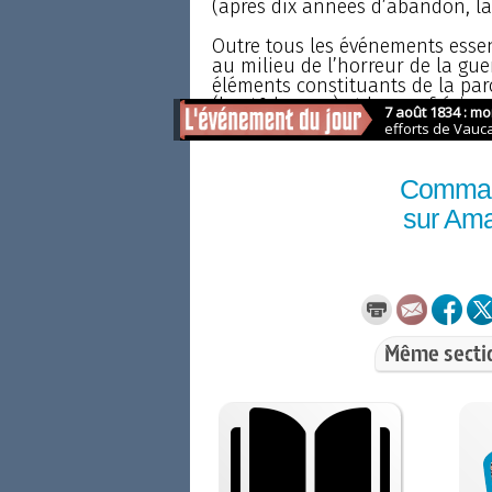
(après dix années d’abandon, la 
Outre tous les événements essenti
au milieu de l’horreur de la guer
éléments constituants de la paroi
(les 40 heures) et les confréries, 
Comma
sur Am
Même secti