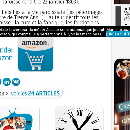
paroisse renaît le 22 janvier 1803).
els liés à la vie paroissiale (les pèlerinages
Val
re de Trente Ans...), l’auteur décrit tous les
pit
sse : la cure et la fabrique, les fondations
I
ainsi que l’église (description détaillée)...
so
l'H
nder
azon
on >
voir les
24 ARTICLES