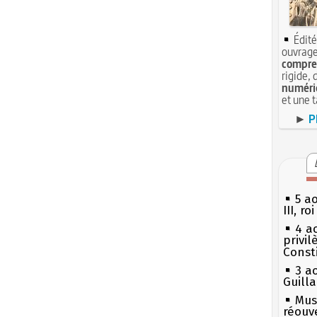
Édité
ouvrage
compren
rigide, 
numéri
et une 
►
P
5 a
III, r
4 a
privi
Const
3 a
Guill
Mus
réouv