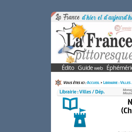
Édito
Guide
Éphéméri
web
Vous êtes ici :
Accueil
>
Librairie : Villes
Librairie : Villes / Dép.
Monogr
Meuse
N
(Ch