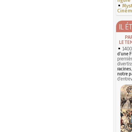
figure
Myst
Cinéma
IL É
PA
LE TE
1400 
d'une F
premièr
divertis
racines
notre p
d'entrev