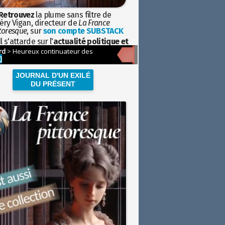
Retrouvez
la plume sans filtre de
éry Vigan, directeur de
La France
toresque
, sur
son compte SUBSTACK
l s'attarde sur l'
actualité politique et
ciétale
avec la hauteur de vue de
istoire
JOURNAL D'UN EXILÉ
DU PRÉSENT