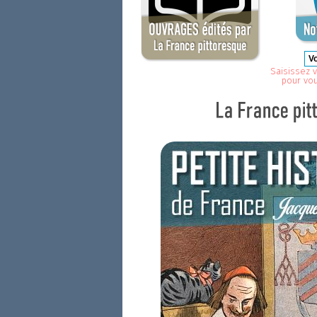
Saisissez v
pour vo