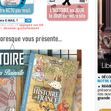
otre mail, et
appuyez sur OK
us
abonner gratuitement
DÉCO
NOTRE L
Rééd
préserva
nos ouv
grande 