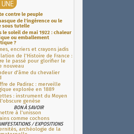
A UNE
ite contre le peuple
asque de l'ingérence ou le
 sous tutelle
 le soleil de mai 1922 : chaleur
rique ou emballement
tique ?
es, encriers et crayons jadis
lation de l'Histoire de France :
re le passé pour glorifier le
 nouveau
ndeur d'âme du chevalier
d
fre de Padirac : merveille
gique explorée en 1889
ettes : instrument du Moyen
l'obscure genèse
BON À SAVOIR
ettre à l'unisson
ains comme cochons
NIFESTATIONS / EXPOSITIONS
rnités, archéologie de la