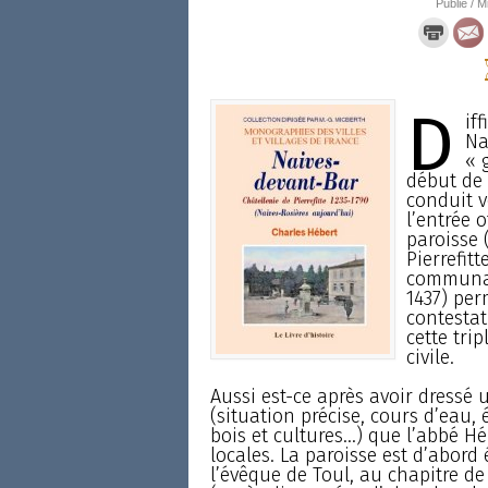
Publié / M
D
if
Na
« 
début de 
conduit v
l’entrée o
paroisse (
Pierrefit
communau
1437) perm
contestat
cette trip
civile.
Aussi est-ce après avoir dress
(situation précise, cours d’eau,
bois et cultures...) que l’abbé Hé
locales. La paroisse est d’abord 
l’évêque de Toul, au chapitre de