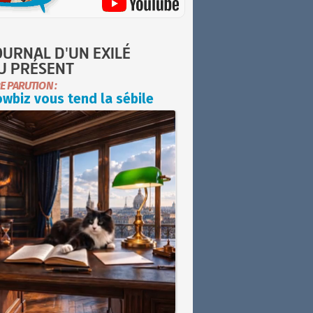
OURNAL D'UN EXILÉ
U PRÉSENT
E PARUTION :
wbiz vous tend la sébile