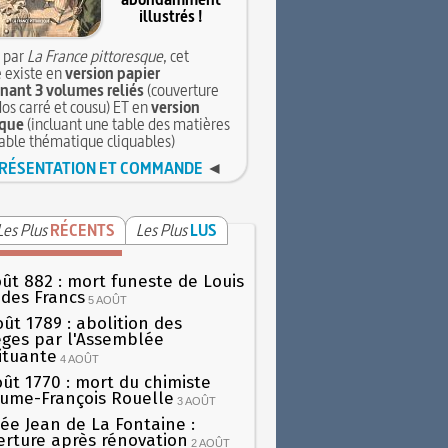
illustrés !
 par
La France pittoresque
, cet
 existe en
version papier
ant 3 volumes reliés
(couverture
dos carré et cousu) ET en
version
que
(incluant une table des matières
table thématique cliquables)
RÉSENTATION ET COMMANDE
◄
Les Plus
RÉCENTS
Les Plus
LUS
oût 882 : mort funeste de Louis
oi des Francs
5 AOÛT
oût 1789 : abolition des
lèges par l'Assemblée
ituante
4 AOÛT
oût 1770 : mort du chimiste
aume-François Rouelle
3 AOÛT
ée Jean de La Fontaine :
erture après rénovation
2 AOÛT