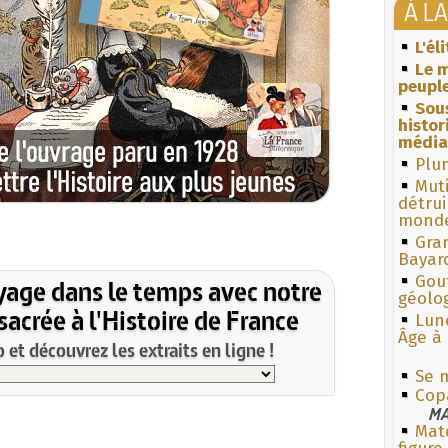
À L
L'él
Le m
peuple
Sous
histo
média
Plum
Muti
détrui
monde
Gra
Bayar
Gouf
yage dans le temps avec notre
géolo
acrée à l'Histoire de France
Lun
Âge à 
et découvrez les extraits en ligne !
Se m
Cop
MA
Mate