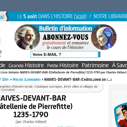
5 août
DANS L'HISTOIRE
/ NOTRE LIBRAIRI
LE
[VOIR]
de
Histoire
Histoire
Patrimoine
À Savo
Grande
Petite
Livre histoire NAIVES-DEVANT-BAR (Châtellenie de Pierrefitte) 1235-1790 par Charles Hébert
 / Dép.
>
Meuse (Lorraine)
> NAIVES-DEVANT-BAR (Châtellenie de (…)
aphies d’histoire locale. Catalogue ouvrages, livres villes et villages de
 (Lorraine)
AIVES-DEVANT-BAR
âtellenie de Pierrefitte)
1235-1790
(par Charles Hébert)