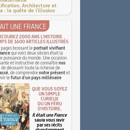
 maternelle
ification. Architecture et
 : la quête de l’illusion
TAIT UNE FRANCE
RCOUREZ 2000 ANS L'HISTOIRE
MPS DE 1600 ARTICLES ILLUSTRÉS
pages brossant le
portrait vivifiant
rance
qui voici deux siècles était la
e puissance du monde. Une occasion
sante et instructive de connaître
nos
, de découvrir toute la richesse de
assé
, de comprendre
notre présent
et
oir le
futur d'un pays millénaire
QUE VOUS SOYEZ
UN SIMPLE
CURIEUX
OU UN FÉRU
D'HISTOIRE,
Il était une France
saura vous ravir
par ses récits
abondamment