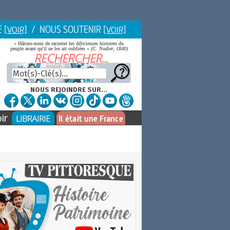
E
/ NOUS SOUTENIR
[VOIR]
[VOIR]
« Hâtons-nous de raconter les délicieuses histoires du
peuple avant qu'il ne les ait oubliées »
(C. Nodier, 1840)
NOUS REJOINDRE SUR...
ir
LIBRAIRIE
Il était une France