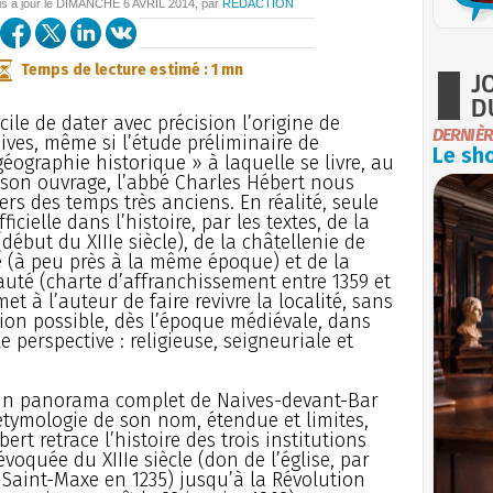
is à jour le
DIMANCHE
6 AVRIL 2014
, par
REDACTION
Temps de lecture estimé : 1 mn
J
D
ficile de dater avec précision l’origine de
DERNIÈR
ives, même si l’étude préliminaire de
Le sho
géographie historique » à laquelle se livre, au
son ouvrage, l’abbé Charles Hébert nous
ers des temps très anciens. En réalité, seule
fficielle dans l’histoire, par les textes, de la
début du XIIIe siècle), de la châtellenie de
te (à peu près à la même époque) et de la
té (charte d’affranchissement entre 1359 et
et à l’auteur de faire revivre la localité, sans
ion possible, dès l’époque médiévale, dans
le perspective : religieuse, seigneuriale et
é un panorama complet de Naives-devant-Bar
 étymologie de son nom, étendue et limites,
bert retrace l’histoire des trois institutions
évoquée du XIIIe siècle (don de l’église, par
 Saint-Maxe en 1235) jusqu’à la Révolution