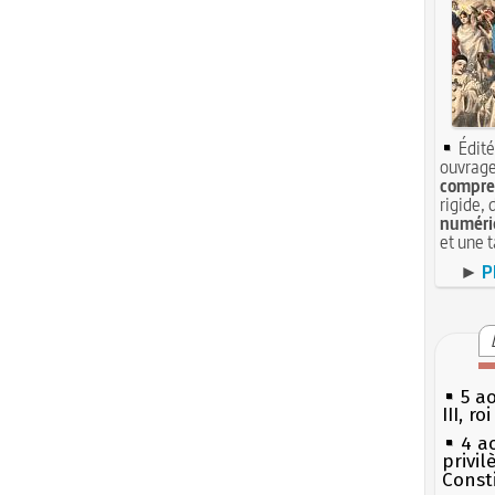
Édité
ouvrage
compren
rigide, 
numéri
et une 
►
P
5 a
III, r
4 a
privi
Const