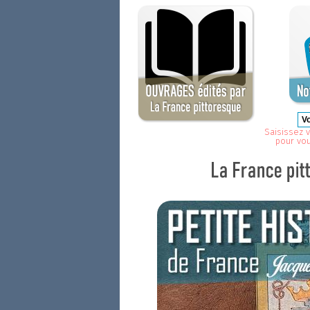
Saisissez v
pour vo