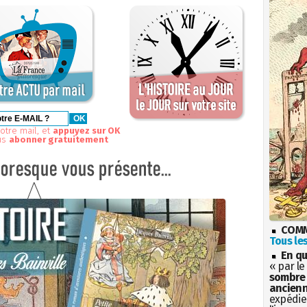
otre mail, et
appuyez sur OK
us
abonner gratuitement
COMM
Tous les
En qu
« par le
sombre 
ancienn
expédien