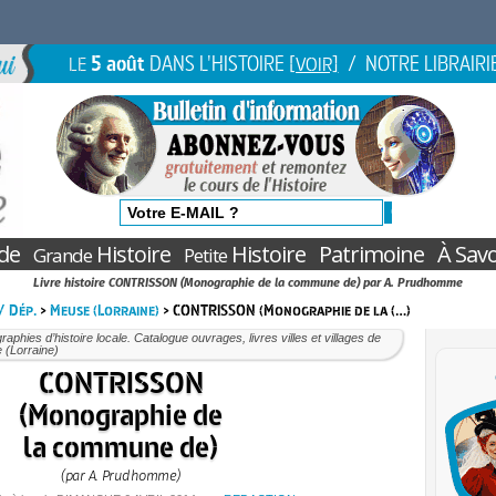
5 août
DANS L'HISTOIRE
/ NOTRE LIBRAIRI
LE
[VOIR]
de
Histoire
Histoire
Patrimoine
À Savo
Grande
Petite
Livre histoire CONTRISSON (Monographie de la commune de) par A. Prudhomme
 / Dép.
>
Meuse (Lorraine)
> CONTRISSON (Monographie de la (…)
aphies d’histoire locale. Catalogue ouvrages, livres villes et villages de
 (Lorraine)
CONTRISSON
(Monographie de
la commune de)
(par A. Prudhomme)