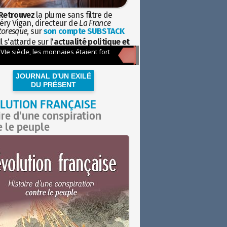
Retrouvez
la plume sans filtre de
éry Vigan, directeur de
La France
toresque
, sur
son compte SUBSTACK
l s'attarde sur l'
actualité politique et
ciétale
avec la hauteur de vue de
istoire
JOURNAL D'UN EXILÉ
DU PRÉSENT
LUTION FRANÇAISE
ire d'une conspiration
e le peuple