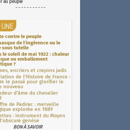
er au peuple
- - - - - - - - - - -
A UNE
ite contre le peuple
asque de l'ingérence ou le
 sous tutelle
 le soleil de mai 1922 : chaleur
rique ou emballement
tique ?
es, encriers et crayons jadis
lation de l'Histoire de France :
re le passé pour glorifier le
 nouveau
ndeur d'âme du chevalier
d
fre de Padirac : merveille
gique explorée en 1889
ettes : instrument du Moyen
l'obscure genèse
BON À SAVOIR