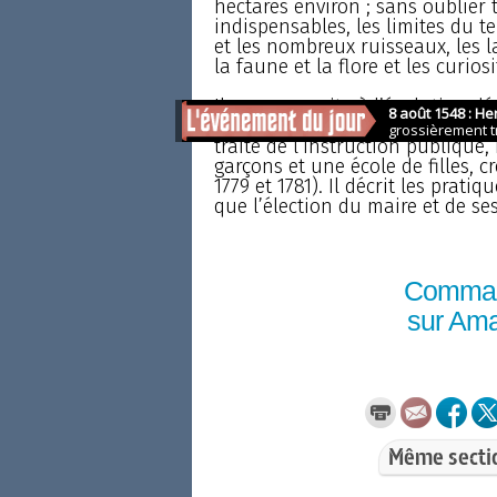
hectares environ ; sans oublier 
indispensables, les limites du ter
et les nombreux ruisseaux, les la
la faune et la flore et les curiosi
Il passe ensuite à l’évolution 
population jusqu’en 1846, puis di
traite de l’instruction publique,
garçons et une école de filles, c
1779 et 1781). Il décrit les prati
que l’élection du maire et de ses
Comma
sur Am
Même secti