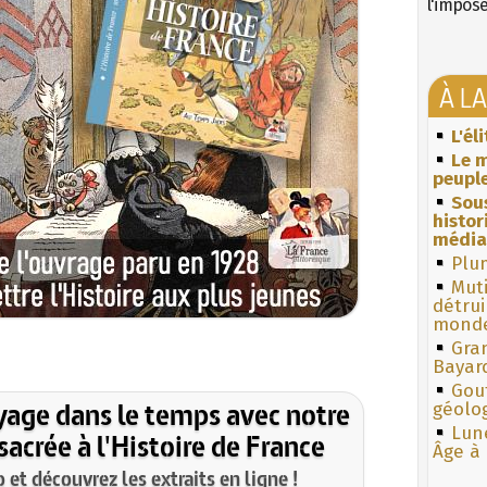
l'impos
À L
L'él
Le m
peuple
Sous
histo
média
Plum
Muti
détrui
monde
Gra
Bayar
Gouf
yage dans le temps avec notre
géolo
Lun
acrée à l'Histoire de France
Âge à 
et découvrez les extraits en ligne !