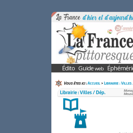
Édito
Guide
Éphéméri
web
Vous êtes ici :
Accueil
>
Librairie : Villes
Librairie : Villes / Dép.
Monogr
Meuse