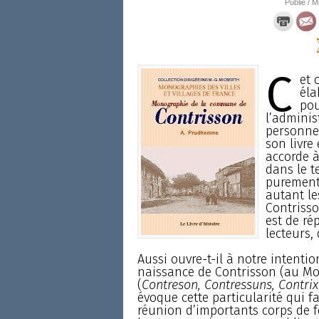
Publié / M
C
et 
éla
pou
l’administ
personnel
son livre
accorde à
dans le t
purement 
autant l
Contrisso
est de ré
lecteurs,
Aussi ouvre-t-il à notre intentio
naissance de Contrisson (au Moy
(
Contreson, Contressuns, Contri
évoque cette particularité qui f
réunion d’importants corps de 