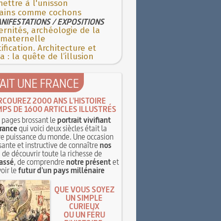
ettre à l'unisson
ains comme cochons
NIFESTATIONS / EXPOSITIONS
rnités, archéologie de la
 maternelle
ification. Architecture et
 : la quête de l’illusion
TAIT UNE FRANCE
RCOUREZ 2000 ANS L'HISTOIRE
MPS DE 1600 ARTICLES ILLUSTRÉS
pages brossant le
portrait vivifiant
rance
qui voici deux siècles était la
e puissance du monde. Une occasion
sante et instructive de connaître
nos
, de découvrir toute la richesse de
assé
, de comprendre
notre présent
et
oir le
futur d'un pays millénaire
QUE VOUS SOYEZ
UN SIMPLE
CURIEUX
OU UN FÉRU