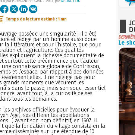
is à jour le
DIMANCHE
6 AVRIL 2014
, par
REDACTION
Temps de lecture estimé : 1 mn
J
D
ouvrage possède une singularité : il a été
DERNIÈR
boré et rédigé par un homme aussi doué
Le sho
r la littérature et pour l’histoire, que pour
ration et l’agriculture. Ces qualités
les expliquent la richesse documentaire de
 et surtout cette prééminence que l’auteur
 une connaissance globale de Contrisson,
emps et l’espace, par rapport à des données
événementielles. Il ne néglige pas pour
es grands moments que vécurent les
nais dans le passé, mais son souci essentiel
pondre, avant tout, à la curiosité de ses
 dans tous les domaines.
n les archives officielles pour évoquer la
en Age), ses différentes appellations
xons
...) avant son nom définitif, en 1607. Il
ait que la fondation du village consista en la
ferme disséminés sur une étendue de 10