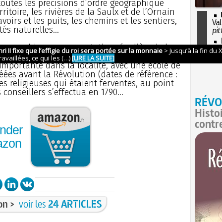
toutes les précisions d’ordre géographique
ritoire, les rivières de la Saulx et de l’Ornain
voirs et les puits, les chemins et les sentiers,
Val
tés naturelles...
pit
I
démographique : augmentation régulière de la
so
minution jusqu’à la fin du XIXe siècle ; il
l'H
 importante dans la localité, avec une école de
réées avant la Révolution (dates de référence :
ques religieuses qui étaient ferventes, au point
 conseillers s’effectua en 1790...
RÉVO
Histo
contr
nder
azon
on >
voir les
24 ARTICLES