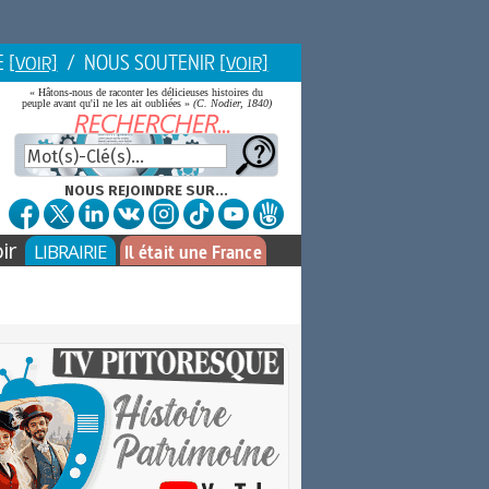
E
/ NOUS SOUTENIR
[VOIR]
[VOIR]
« Hâtons-nous de raconter les délicieuses histoires du
peuple avant qu'il ne les ait oubliées »
(C. Nodier, 1840)
NOUS REJOINDRE SUR...
ir
LIBRAIRIE
Il était une France