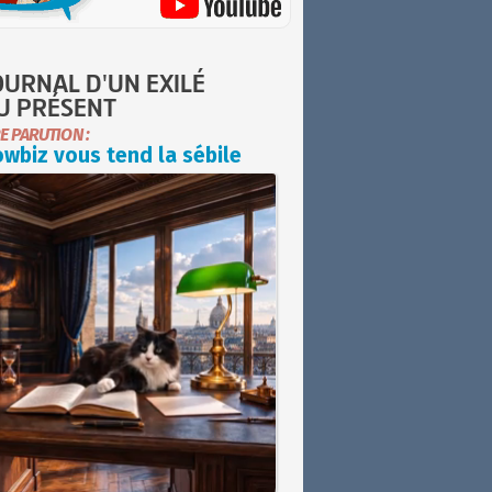
OURNAL D'UN EXILÉ
U PRÉSENT
E PARUTION :
wbiz vous tend la sébile