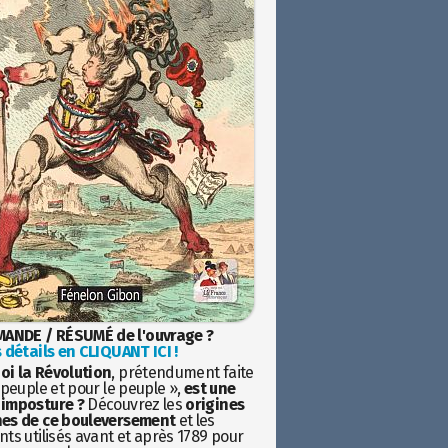
ANDE / RÉSUMÉ de l'ouvrage ?
 détails en CLIQUANT ICI !
oi la Révolution
, prétendument faite
 peuple et pour le peuple »,
est une
imposture ?
Découvrez les
origines
es de ce bouleversement
et les
ts utilisés avant et après 1789 pour