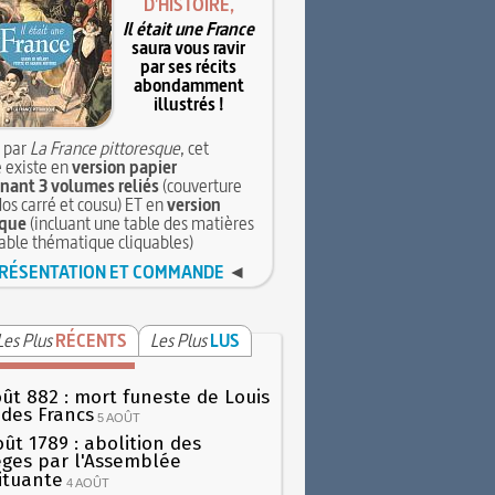
D'HISTOIRE,
Il était une France
saura vous ravir
par ses récits
abondamment
illustrés !
 par
La France pittoresque
, cet
 existe en
version papier
ant 3 volumes reliés
(couverture
dos carré et cousu) ET en
version
que
(incluant une table des matières
table thématique cliquables)
RÉSENTATION ET COMMANDE
◄
Les Plus
RÉCENTS
Les Plus
LUS
oût 882 : mort funeste de Louis
oi des Francs
5 AOÛT
oût 1789 : abolition des
lèges par l'Assemblée
ituante
4 AOÛT