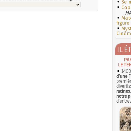
Se m
Cop
MA
Mate
figure
Myst
Cinéma
IL É
PA
LE TE
1400 
d'une F
premièr
divertis
racines
notre p
d'entrev