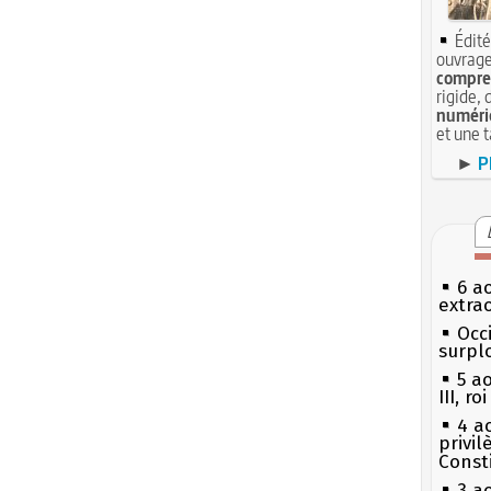
Édité
ouvrage
compren
rigide, 
numéri
et une 
►
P
6 a
extrao
Occi
surpl
5 a
III, r
4 a
privi
Const
3 a