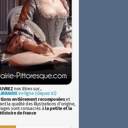
UVREZ
nos titres sur...
IBRAIRIE
en ligne (cliquez ici)
itions entièrement recomposées
et
nt la qualité des illustrations d'origine,
rages sont consacrés à
la petite et la
Histoire de France