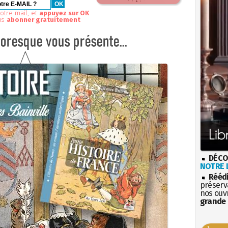
otre mail, et
appuyez sur OK
us
abonner gratuitement
DÉCO
NOTRE L
Rééd
préserva
nos ouv
grande 