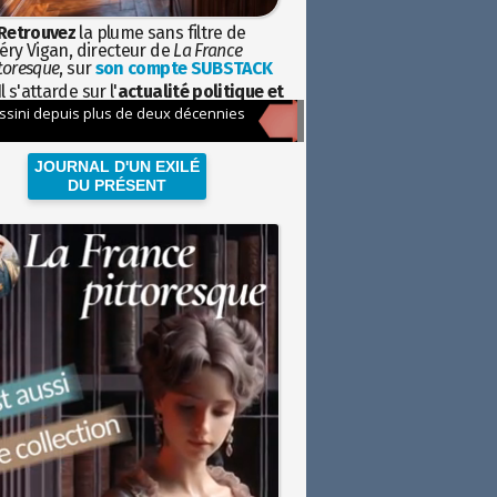
Retrouvez
la plume sans filtre de
éry Vigan, directeur de
La France
toresque
, sur
son compte SUBSTACK
l s'attarde sur l'
actualité politique et
ciétale
avec la hauteur de vue de
istoire
JOURNAL D'UN EXILÉ
DU PRÉSENT