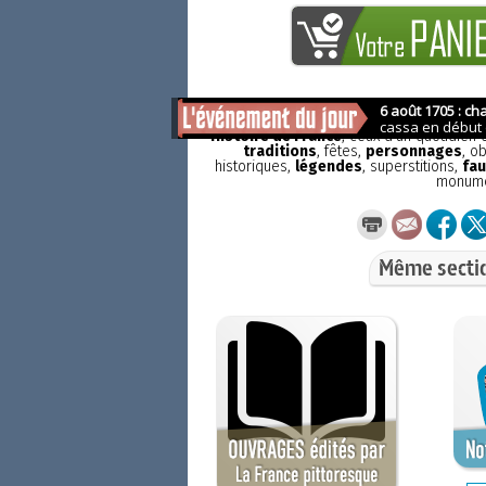
La France pittoresque
est une publicat
Histoire de France
, ceux d'un quotidien
traditions
, fêtes,
personnages
, o
historiques,
légendes
, superstitions,
fau
monum
Même secti