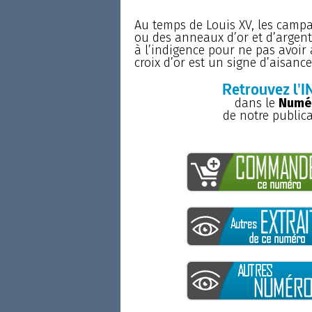
Au temps de Louis XV, les camp
ou des anneaux d’or et d’argent.
à l’indigence pour ne pas avoir
croix d’or est un signe d’aisance.
Retrouvez l'I
dans le
Numér
de notre public