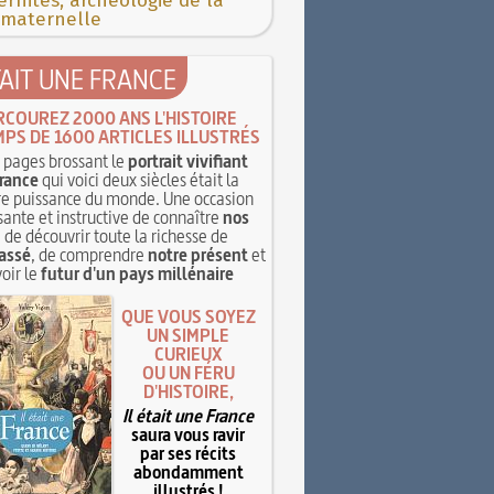
rnités, archéologie de la
 maternelle
TAIT UNE FRANCE
RCOUREZ 2000 ANS L'HISTOIRE
MPS DE 1600 ARTICLES ILLUSTRÉS
pages brossant le
portrait vivifiant
rance
qui voici deux siècles était la
e puissance du monde. Une occasion
sante et instructive de connaître
nos
, de découvrir toute la richesse de
assé
, de comprendre
notre présent
et
oir le
futur d'un pays millénaire
QUE VOUS SOYEZ
UN SIMPLE
CURIEUX
OU UN FÉRU
D'HISTOIRE,
Il était une France
saura vous ravir
par ses récits
abondamment
illustrés !