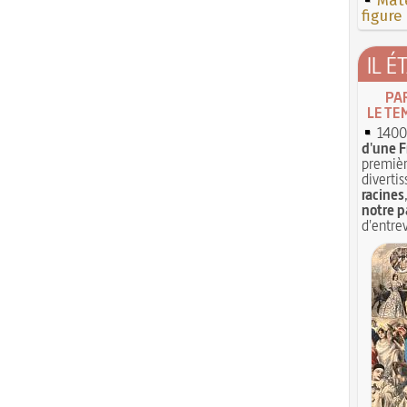
Mate
figure
IL É
PA
LE TE
1400 
d'une F
premièr
divertis
racines
notre p
d'entrev