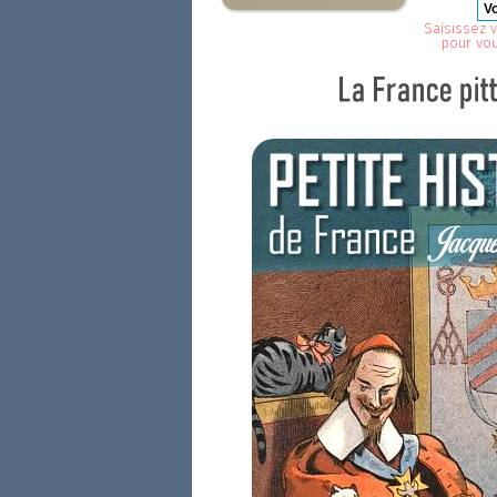
Saisissez v
pour vo