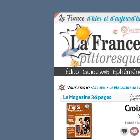
Édito
Guide
Éphéméri
web
Vous êtes ici :
Accueil
>
Le Magazine 36 p
Le Magazine 36 pages
Au so
paysan
Croi
(
Publié / M