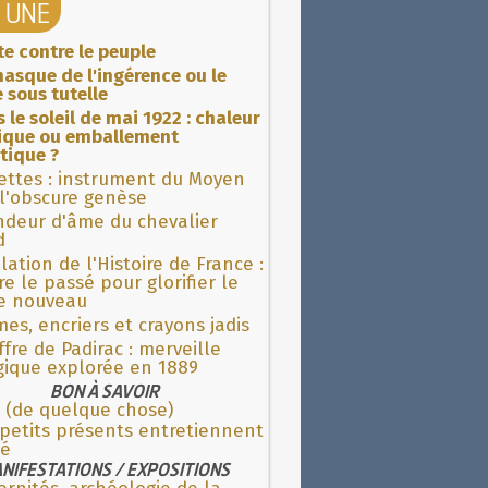
A UNE
ite contre le peuple
asque de l'ingérence ou le
 sous tutelle
 le soleil de mai 1922 : chaleur
rique ou emballement
tique ?
ettes : instrument du Moyen
l'obscure genèse
ndeur d'âme du chevalier
d
lation de l'Histoire de France :
re le passé pour glorifier le
 nouveau
es, encriers et crayons jadis
fre de Padirac : merveille
gique explorée en 1889
BON À SAVOIR
 (de quelque chose)
petits présents entretiennent
ié
NIFESTATIONS / EXPOSITIONS