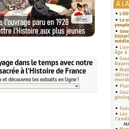
À L
L'él
Le m
peuple
Sous
histo
média
Lun
Âge à 
Gra
yage dans le temps avec notre
Bayar
acrée à l'Histoire de France
Muti
détrui
et découvrez les extraits en ligne !
monde
Plum
Gouf
géolo
Foin
Les 
l'amit
MA