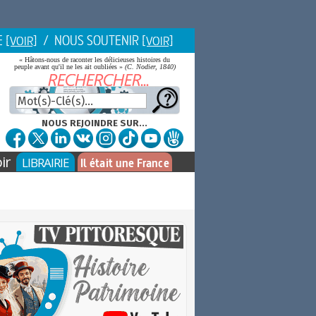
E
/ NOUS SOUTENIR
[VOIR]
[VOIR]
« Hâtons-nous de raconter les délicieuses histoires du
peuple avant qu'il ne les ait oubliées »
(C. Nodier, 1840)
NOUS REJOINDRE SUR...
ir
LIBRAIRIE
Il était une France