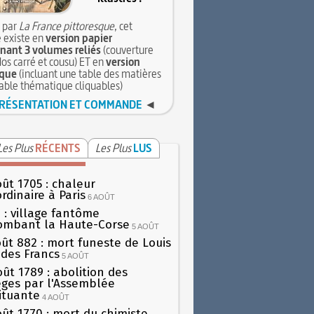
 par
La France pittoresque
, cet
 existe en
version papier
ant 3 volumes reliés
(couverture
dos carré et cousu) ET en
version
que
(incluant une table des matières
table thématique cliquables)
RÉSENTATION ET COMMANDE
◄
Les Plus
RÉCENTS
Les Plus
LUS
oût 1705 : chaleur
rdinaire à Paris
6 AOÛT
 : village fantôme
ombant la Haute-Corse
5 AOÛT
oût 882 : mort funeste de Louis
oi des Francs
5 AOÛT
oût 1789 : abolition des
lèges par l'Assemblée
ituante
4 AOÛT
oût 1770 : mort du chimiste