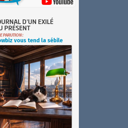
OURNAL D'UN EXILÉ
U PRÉSENT
E PARUTION :
wbiz vous tend la sébile