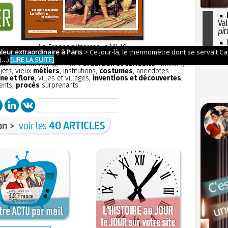
Val
pit
I
La France pittoresque
N° 10
so
ion
sans publicité
et aborde tous les aspects de la petite
l'H
 oublié ou méconnu, mêlant
érudition et curiosité
: mœurs,
bjets, vieux
métiers
, institutions,
costumes
, anecdotes
ne et flore
, villes et villages,
inventions et découvertes
,
ents,
procès
surprenants
on >
voir les
40 ARTICLES