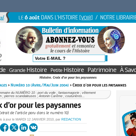
6 août
DANS L'HISTOIRE
/ NOTRE LIBRAIRI
LE
[VOIR]
de
Histoire
Histoire
Patrimoine
À Savo
Grande
Petite
Histoire. Croix d'or pour les paysannes
ages
>
Numéro 10 (Avril/Mai/Juin 2004)
> Croix d'or pour les paysannes
mmaire du NUMÉRO 10 : port du voile ; fantasmagorie ; vêtement
 ; pierres scandaleuses ; Antonin Carême ; couturières...
x d’or pour les paysannes
Extrait de l’article paru dans le numéro 10)
is à jour le
MARDI
12 JANVIER 2010
, par
REDACTION