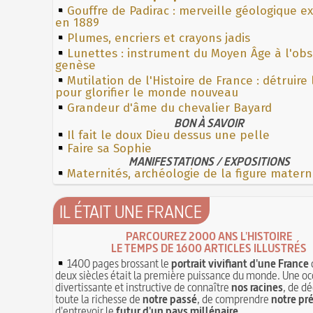
Gouffre de Padirac : merveille géologique e
en 1889
Plumes, encriers et crayons jadis
Lunettes : instrument du Moyen Âge à l'ob
genèse
Mutilation de l'Histoire de France : détruire
pour glorifier le monde nouveau
Grandeur d'âme du chevalier Bayard
BON À SAVOIR
Il fait le doux Dieu dessus une pelle
Faire sa Sophie
MANIFESTATIONS / EXPOSITIONS
Maternités, archéologie de la figure matern
IL ÉTAIT UNE FRANCE
PARCOUREZ 2000 ANS L'HISTOIRE
LE TEMPS DE 1600 ARTICLES ILLUSTRÉS
1400 pages brossant le
portrait vivifiant d'une France
deux siècles était la première puissance du monde. Une oc
divertissante et instructive de connaître
nos racines
, de dé
toute la richesse de
notre passé
, de comprendre
notre pr
d'entrevoir le
futur d'un pays millénaire