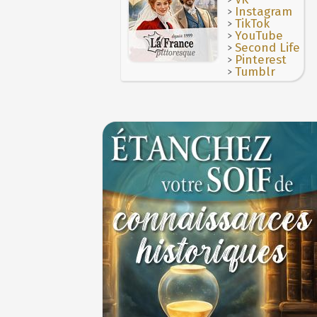
>
3 juillet 987 : Hugues Capet est couronné et
Instagram
des Francs à Noyon
>
TikTok
3 JUILLET
>
YouTube
>
Second Life
>
Pinterest
>
Tumblr