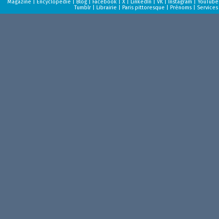
Magazine
|
Encyclopédie
|
Blog
|
Facebook
|
X
|
LinkedIn
|
VK
|
Instagram
|
YouTube
Tumblr
|
Librairie
|
Paris pittoresque
|
Prénoms
|
Services