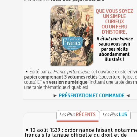
QUE VOUS SOYEZ
UN SIMPLE
CURIEUX
OU UN FÉRU
D'HISTOIRE,
Il était une France
saura vous ravir
par ses récits
abondamment
illustrés !
Édité par
La France pittoresque
, cet ouvrage existe en
v
papier comprenant 3 volumes reliés
(couverture rigide, d
cousu) ET en
version numérique
(incluant une table des m
une table thématique cliquables)
►
PRÉSENTATION ET COMMANDE
◄
Les Plus
RÉCENTS
Les Plus
LUS
10 août 1539 : ordonnance faisant notamm
français la langue officielle du droit et de