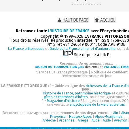
- - - - - - - - - - -
Retrouvez toute
L'HISTOIRE DE FRANCE
avec l'Encyclopédie
Copyright © 1999-2026
LA FRANCE PITTORESQ
Tous droits réservés. Reproduction interdite. N° ISSN 1768-327
N° Siret 481 246619 00011. Code APE 913E
La France pittoresque
et
Guide de la France d'hier et d'aujourd'hui
sont d
Site déposé à l'INPI
Recommandé notamment par...
MAISON DU TOURISME FRANÇAIS
dès 2003 et
L'ALLIANCE FRAN
Services La France pittoresque
|
Politique de confidenti
L'événement historique du jour
LA FRANCE PITTORESQUE :
1 - Guide en ligne des
richesses de la France d'h
1999 :
Histoire de France, patrimoine historique
et culturel
gîtes et chambres d'hôtes
, tourisme, gastronomie
2 -
Magazine d'histoire
36 pages couleur depuis 200
une véritable
encyclopédie de la vie d'autrefois
Découvrir des ouvrages sur les communes de nos départements :
Ain
|
Aisn
Provence
|
Hautes-Alpes
|
Alpes-Maritimes
Ardèche
|
Ardennes
|
Ariège
|
Aube
|
Aude
|
Aveyron