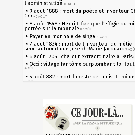
l'administration
10 AOÛT
9 août 1888 : mort du poète et inventeur C
Cros
9 AOÛT
8 août 1548 : Henri II fixe que l’effigie du ro
portée sur la monnaie
8 AOÛT
Payer en monnaie de singe
7 AOÛT
7 août 1834 : mort de l'inventeur du métier 
semi-automatique Joseph-Marie Jacquard
7 AO
6 août 1705 : chaleur extraordinaire à Paris
Occi : village fantôme surplombant la Hau
AOÛT
5 août 882 : mort funeste de Louis III, roi d
AOÛT
4 août 1789 : abolition des privilèges par
l'Assemblée Constituante
4 AOÛT
Sécheresses (Grandes), étés caniculaires à 
3 août 1770 : mort du chimiste Guillaume-F
les siècles
Rouelle
3 AOÛT
27 mai 1610 : supplice de François Ravaillac
Musée Jean de La Fontaine : réouverture a
du roi Henri IV
rénovation
2 AOÛT
Pierre qui roule n'amasse pas mousse
2 août 1802 : Bonaparte est nommé consul 
Qui aime bien châtie bien
AOÛT