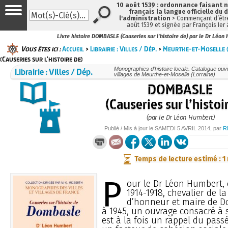
10 août 1539 : ordonnance faisant
français la langue officielle du 
l'administration
> Commençant d’être
août 1539 et signée par François Ier
Livre histoire DOMBASLE (Causeries sur l'histoire de) par le Dr Léon
Vous êtes ici :
Accueil
>
Librairie : Villes / Dép.
>
Meurthe-et-Moselle (
(Causeries sur l'histoire de)
Librairie : Villes / Dép.
Monographies d’histoire locale. Catalogue ouvra
villages de Meurthe-et-Moselle (Lorraine)
DOMBASLE
(Causeries sur l’histoi
(par le Dr Léon Humbert)
Publié / Mis à jour le
SAMEDI
5 AVRIL 2014
, par
R
Temps de lecture estimé : 1
P
our le Dr Léon Humbert, 
1914-1918, chevalier de l
d’honneur et maire de D
à 1945, un ouvrage consacré à s
est à la fois un rappel du pass