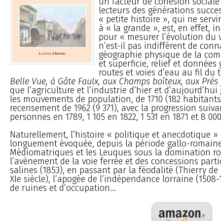
un facteur de cohésion sociale
lecteurs des générations succes
« petite histoire », qui ne servi
à « la grande », est, en effet, 
pour « mesurer l’évolution du v
n’est-il pas indifférent de conn
géographie physique de la com
et superficie, relief et données
routes et voies d’eau au fil du 
Belle Vue, à Gâte Faulx, aux Champs boîteux, aux Prés 
que l’agriculture et l’industrie d’hier et d’aujourd’hui
les mouvements de population, de 1710 (182 habitants
recensement de 1962 (9 371), avec la progression suiva
personnes en 1789, 1 105 en 1822, 1 531 en 1871 et 8 000
Naturellement, l’histoire « politique et anecdotique 
longuement évoquée, depuis la période gallo-romaine (
Médiomatriques et les Leuques sous la domination r
l’avènement de la voie ferrée et des concessions parti
salines (1853), en passant par la féodalité (Thierry d
XIe siècle), l’apogée de l’indépendance lorraine (1508-
de ruines et d’occupation...