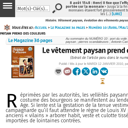
8 août 1548 : Henri II fixe que l’eff
portée sur la monnaie
> Jusqu’à la fin
monnaies étaient fort grossièrement tr
les (…)
[LIRE]
Histoire. Vêtement paysan, évolution des vêtements paysa
Vous êtes ici :
Accueil
>
Le Magazine 36 pages
>
Numéro 10 (Avril/Mai/J
paysan prend des couleurs
Le Magazine 36 pages
Au sommaire du NUMÉRO 10 : port du voile ;
paysan ; pierres scandaleuses ; Antonin Carê
Le vêtement paysan prend 
(Extrait de l’article paru dans le num
Publié / Mis à jour le
MARDI
12 JANVIER 2010
, p
R
éprimées par les autorités, les velléités paysann
costume des bourgeois se manifestent au len
Age. Si lente est la gestation de la tenue vestim
campagnarde qu’il faut attendre le règne de Louis XV 
anciens « vilains » arborer habit, veste et culotte tiss
importées de lointaines contrées.