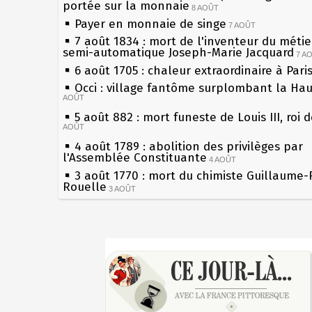
portée sur la monnaie
8 AOÛT
Payer en monnaie de singe
7 AOÛT
7 août 1834 : mort de l'inventeur du métier
semi-automatique Joseph-Marie Jacquard
7 A
6 août 1705 : chaleur extraordinaire à Pari
Occi : village fantôme surplombant la Ha
AOÛT
5 août 882 : mort funeste de Louis III, roi 
AOÛT
4 août 1789 : abolition des privilèges par
l'Assemblée Constituante
4 AOÛT
3 août 1770 : mort du chimiste Guillaume-
Rouelle
3 AOÛT
Musée Jean de La Fontaine : réouverture 
rénovation
2 AOÛT
2 août 1802 : Bonaparte est nommé consul
Sécheresses (Grandes), étés caniculaires à
AOÛT
les siècles
1er août 1589 : Henri III est poignardé à S
27 mai 1610 : supplice de François Ravailla
par Jacques Clément, moine jacobin
du roi Henri IV
1ER AOÛT
31 juillet 1899 : décret instaurant les mou
Pierre qui roule n'amasse pas mousse
boîtes aux lettres en fonte de Léon Mougeo
Qui aime bien châtie bien