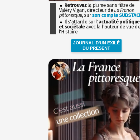
Retrouvez
la plume sans filtre de
Valéry Vigan, directeur de
La France
pittoresque
, sur
son compte SUBSTAC
Il s'attarde sur l'
actualité politique
et sociétale
avec la hauteur de vue d
l'Histoire
JOURNAL D'UN EXILÉ
DU PRÉSENT