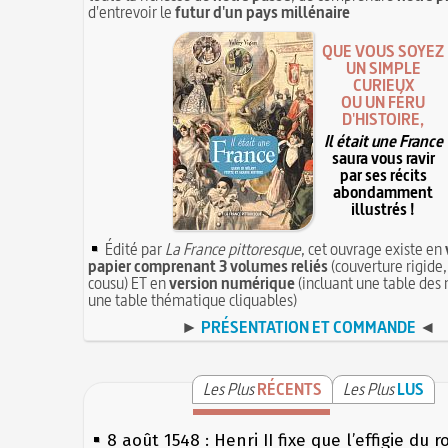
d'entrevoir le
futur d'un pays millénaire
QUE VOUS SOYEZ
UN SIMPLE
CURIEUX
OU UN FÉRU
D'HISTOIRE,
Il était une France
saura vous ravir
par ses récits
abondamment
illustrés !
Édité par
La France pittoresque
, cet ouvrage existe en
papier comprenant 3 volumes reliés
(couverture rigide,
cousu) ET en
version numérique
(incluant une table des 
une table thématique cliquables)
►
PRÉSENTATION ET COMMANDE
◄
Les Plus
RÉCENTS
Les Plus
LUS
8 août 1548 : Henri II fixe que l’effigie du r