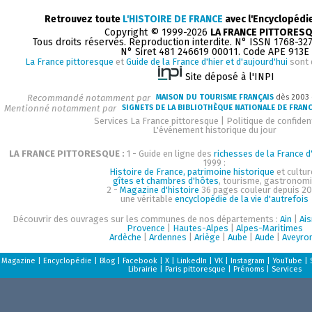
Retrouvez toute
L'HISTOIRE DE FRANCE
avec l'Encyclopédi
Copyright © 1999-2026
LA FRANCE PITTORES
Tous droits réservés. Reproduction interdite. N° ISSN 1768-32
N° Siret 481 246619 00011. Code APE 913E
La France pittoresque
et
Guide de la France d'hier et d'aujourd'hui
sont 
Site déposé à l'INPI
Recommandé notamment par
MAISON DU TOURISME FRANÇAIS
dès 2003
Mentionné notamment par
SIGNETS DE LA BIBLIOTHÈQUE NATIONALE DE FRAN
Services La France pittoresque
|
Politique de confident
L'événement historique du jour
LA FRANCE PITTORESQUE :
1 - Guide en ligne des
richesses de la France d'
1999 :
Histoire de France, patrimoine historique
et cultur
gîtes et chambres d'hôtes
, tourisme, gastronom
2 -
Magazine d'histoire
36 pages couleur depuis 20
une véritable
encyclopédie de la vie d'autrefois
Découvrir des ouvrages sur les communes de nos départements :
Ain
|
Ai
Provence
|
Hautes-Alpes
|
Alpes-Maritimes
Ardèche
|
Ardennes
|
Ariège
|
Aube
|
Aude
|
Aveyro
Magazine
|
Encyclopédie
|
Blog
|
Facebook
|
X
|
LinkedIn
|
VK
|
Instagram
|
YouTube
|
Librairie
|
Paris pittoresque
|
Prénoms
|
Services