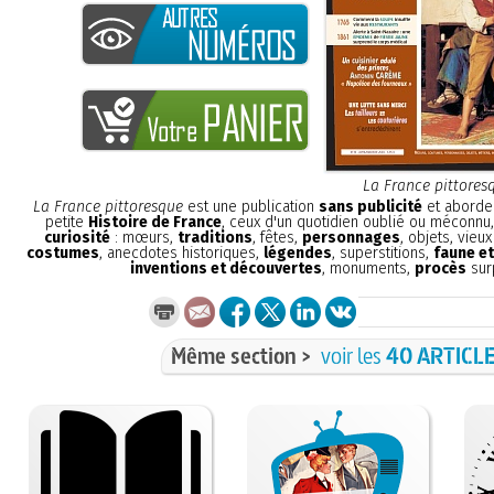
La France pittores
La France pittoresque
est une publication
sans publicité
et aborde 
petite
Histoire de France
, ceux d'un quotidien oublié ou méconnu
curiosité
: mœurs,
traditions
, fêtes,
personnages
, objets, vieu
costumes
, anecdotes historiques,
légendes
, superstitions,
faune et
inventions et découvertes
, monuments,
procès
sur
Même section >
voir les
40 ARTICL