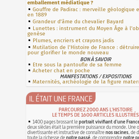
emballement médiatique ?
Gouffre de Padirac : merveille géologique 
en 1889
Grandeur d'âme du chevalier Bayard
Lunettes : instrument du Moyen Âge à l'o
genèse
Plumes, encriers et crayons jadis
Mutilation de l'Histoire de France : détruir
pour glorifier le monde nouveau
BON À SAVOIR
Etre sous la pantoufle de sa femme
Acheter chat en poche
MANIFESTATIONS / EXPOSITIONS
Maternités, archéologie de la figure mater
IL ÉTAIT UNE FRANCE
PARCOUREZ 2000 ANS L'HISTOIRE
LE TEMPS DE 1600 ARTICLES ILLUSTRÉS
1400 pages brossant le
portrait vivifiant d'une Franc
deux siècles était la première puissance du monde. Une 
divertissante et instructive de connaître
nos racines
, de 
toute la richesse de
notre passé
, de comprendre
notre p