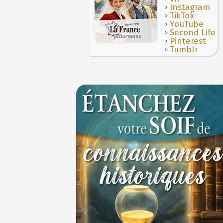
>
Le masque de l'ingérence ou le peuple so
Instagram
>
TikTok
1ER JUILLET
>
YouTube
>
Second Life
>
Pinterest
>
Tumblr