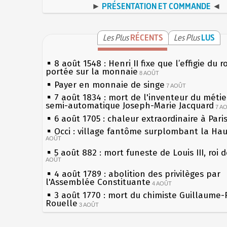
►
PRÉSENTATION ET COMMANDE
◄
Les Plus
RÉCENTS
Les Plus
LUS
8 août 1548 : Henri II fixe que l’effigie du r
portée sur la monnaie
8 AOÛT
Payer en monnaie de singe
7 AOÛT
7 août 1834 : mort de l'inventeur du métier
semi-automatique Joseph-Marie Jacquard
7 A
6 août 1705 : chaleur extraordinaire à Pari
Occi : village fantôme surplombant la Ha
AOÛT
5 août 882 : mort funeste de Louis III, roi 
AOÛT
4 août 1789 : abolition des privilèges par
l'Assemblée Constituante
4 AOÛT
3 août 1770 : mort du chimiste Guillaume-
Rouelle
3 AOÛT
Musée Jean de La Fontaine : réouverture 
rénovation
2 AOÛT