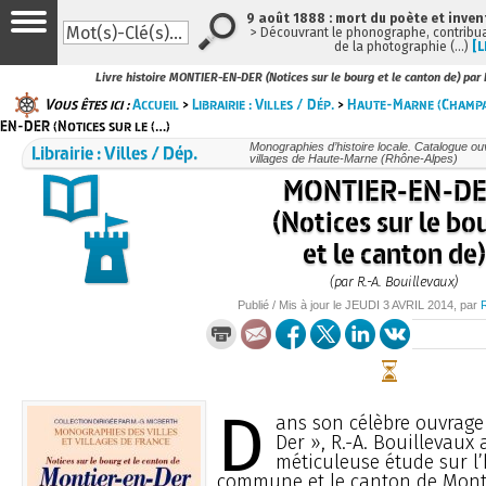
9 août 1888 : mort du poète et inven
> Découvrant le phonographe, contribuan
de la photographie (…)
[L
Livre histoire MONTIER-EN-DER (Notices sur le bourg et le canton de) par 
Vous êtes ici :
Accueil
>
Librairie : Villes / Dép.
>
Haute-Marne (Champ
EN-DER (Notices sur le (…)
Librairie : Villes / Dép.
Monographies d’histoire locale. Catalogue ouvr
villages de Haute-Marne (Rhône-Alpes)
MONTIER-EN-D
(Notices sur le bo
et le canton de)
(par R.-A. Bouillevaux)
Publié / Mis à jour le
JEUDI
3 AVRIL 2014
, par
D
ans son célèbre ouvrage
Der », R.-A. Bouillevaux
méticuleuse étude sur l’
commune et le canton de Mont