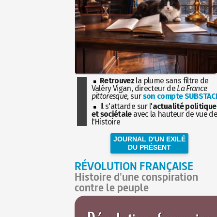
Retrouvez
la plume sans filtre de
Valéry Vigan, directeur de
La France
pittoresque
, sur
son compte SUBSTAC
Il s'attarde sur l'
actualité politique
et sociétale
avec la hauteur de vue d
l'Histoire
JOURNAL D'UN EXILÉ
DU PRÉSENT
RÉVOLUTION FRANÇAISE
Histoire d'une conspiration
contre le peuple