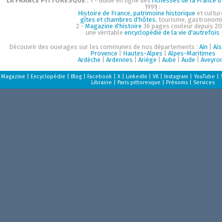
LA FRANCE PITTORESQUE :
1 - Guide en ligne des
richesses de la France d'
1999 :
Histoire de France, patrimoine historique
et cultur
gîtes et chambres d'hôtes
, tourisme, gastronom
2 -
Magazine d'histoire
36 pages couleur depuis 20
une véritable
encyclopédie de la vie d'autrefois
Découvrir des ouvrages sur les communes de nos départements :
Ain
|
Ai
Provence
|
Hautes-Alpes
|
Alpes-Maritimes
Ardèche
|
Ardennes
|
Ariège
|
Aube
|
Aude
|
Aveyro
Magazine
|
Encyclopédie
|
Blog
|
Facebook
|
X
|
LinkedIn
|
VK
|
Instagram
|
YouTube
|
Librairie
|
Paris pittoresque
|
Prénoms
|
Services