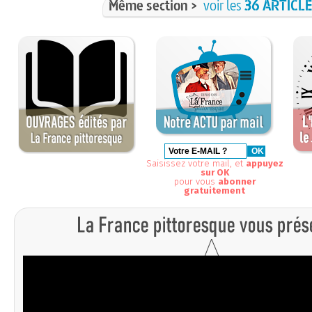
Même section >
voir les
36 ARTICL
Saisissez votre mail, et
appuyez
sur OK
pour vous
abonner
gratuitement