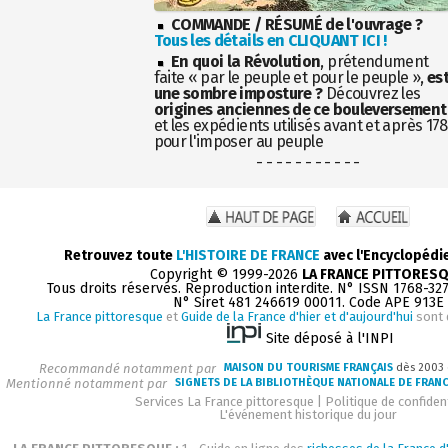
COMMANDE / RÉSUMÉ de l'ouvrage ?
Tous les détails en CLIQUANT ICI !
En quoi la Révolution
, prétendument
faite « par le peuple et pour le peuple »,
es
une sombre imposture ?
Découvrez les
origines anciennes de ce bouleversement
et les expédients utilisés avant et après 17
pour l'imposer au peuple
- - - - - - - - - - -
Retrouvez toute
L'HISTOIRE DE FRANCE
avec l'Encyclopédi
Copyright © 1999-2026
LA FRANCE PITTORES
Tous droits réservés. Reproduction interdite. N° ISSN 1768-32
N° Siret 481 246619 00011. Code APE 913E
La France pittoresque
et
Guide de la France d'hier et d'aujourd'hui
sont 
Site déposé à l'INPI
Recommandé notamment par
MAISON DU TOURISME FRANÇAIS
dès 2003
Mentionné notamment par
SIGNETS DE LA BIBLIOTHÈQUE NATIONALE DE FRAN
Services La France pittoresque
|
Politique de confident
L'événement historique du jour