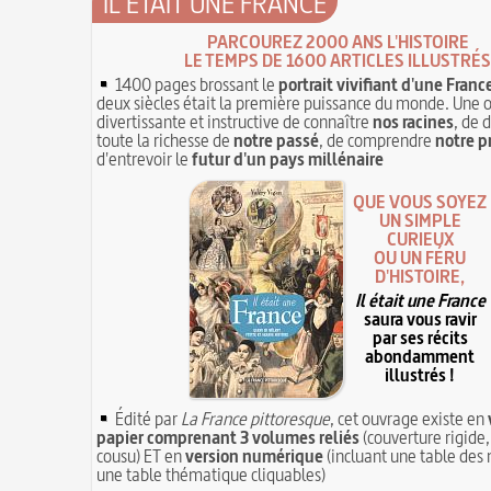
IL ÉTAIT UNE FRANCE
PARCOUREZ 2000 ANS L'HISTOIRE
LE TEMPS DE 1600 ARTICLES ILLUSTRÉS
1400 pages brossant le
portrait vivifiant d'une Franc
deux siècles était la première puissance du monde. Une 
divertissante et instructive de connaître
nos racines
, de 
toute la richesse de
notre passé
, de comprendre
notre p
d'entrevoir le
futur d'un pays millénaire
QUE VOUS SOYEZ
UN SIMPLE
CURIEUX
OU UN FÉRU
D'HISTOIRE,
Il était une France
saura vous ravir
par ses récits
abondamment
illustrés !
Édité par
La France pittoresque
, cet ouvrage existe en
papier comprenant 3 volumes reliés
(couverture rigide,
cousu) ET en
version numérique
(incluant une table des 
une table thématique cliquables)