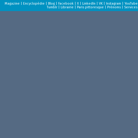
Magazine
|
Encyclopédie
|
Blog
|
Facebook
|
X
|
LinkedIn
|
VK
|
Instagram
|
YouTube
Tumblr
|
Librairie
|
Paris pittoresque
|
Prénoms
|
Services