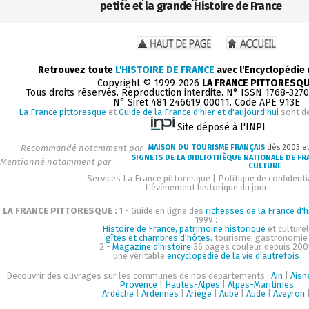
petite et la grande Histoire de France
Retrouvez toute
L'HISTOIRE DE FRANCE
avec l'Encyclopédie
Copyright © 1999-2026
LA FRANCE PITTORESQ
Tous droits réservés. Reproduction interdite. N° ISSN 1768-327
N° Siret 481 246619 00011. Code APE 913E
La France pittoresque
et
Guide de la France d'hier et d'aujourd'hui
sont d
Site déposé à l'INPI
Recommandé notamment par
MAISON DU TOURISME FRANÇAIS
dès 2003 e
SIGNETS DE LA BIBLIOTHÈQUE NATIONALE DE FR
Mentionné notamment par
CULTURE
Services La France pittoresque
|
Politique de confidenti
L'événement historique du jour
LA FRANCE PITTORESQUE :
1 - Guide en ligne des
richesses de la France d'h
1999 :
Histoire de France, patrimoine historique
et culturel
gîtes et chambres d'hôtes
, tourisme, gastronomie
2 -
Magazine d'histoire
36 pages couleur depuis 200
une véritable
encyclopédie de la vie d'autrefois
Découvrir des ouvrages sur les communes de nos départements :
Ain
|
Aisn
Provence
|
Hautes-Alpes
|
Alpes-Maritimes
Ardèche
|
Ardennes
|
Ariège
|
Aube
|
Aude
|
Aveyron