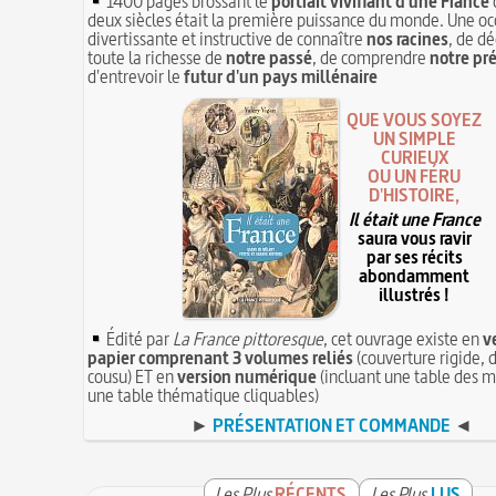
1400 pages brossant le
portrait vivifiant d'une France
deux siècles était la première puissance du monde. Une oc
divertissante et instructive de connaître
nos racines
, de dé
toute la richesse de
notre passé
, de comprendre
notre pr
d'entrevoir le
futur d'un pays millénaire
QUE VOUS SOYEZ
UN SIMPLE
CURIEUX
OU UN FÉRU
D'HISTOIRE,
Il était une France
saura vous ravir
par ses récits
abondamment
illustrés !
Édité par
La France pittoresque
, cet ouvrage existe en
v
papier comprenant 3 volumes reliés
(couverture rigide, d
cousu) ET en
version numérique
(incluant une table des m
une table thématique cliquables)
►
PRÉSENTATION ET COMMANDE
◄
Les Plus
RÉCENTS
Les Plus
LUS