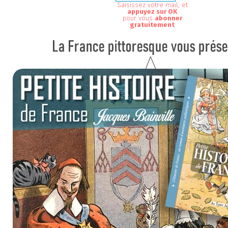
Saisissez votre mail, et
appuyez sur OK
pour vous
abonner
gratuitement