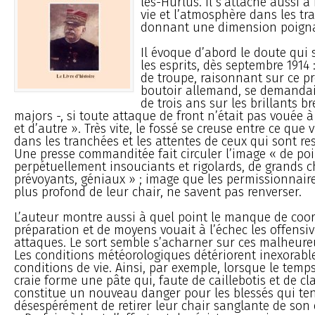
les-Hurlus. Il s’attache aussi à
vie et l’atmosphère dans les tr
donnant une dimension poignan
Il évoque d’abord le doute qui 
les esprits, dès septembre 1914 :
de troupe, raisonnant sur ce p
boutoir allemand, se demandai
de trois ans sur les brillants b
majors -, si toute attaque de front n’était pas vouée à
et d’autre ». Très vite, le fossé se creuse entre ce que 
dans les tranchées et les attentes de ceux qui sont rest
Une presse commanditée fait circuler l’image « de poi
perpétuellement insouciants et rigolards, de grands 
prévoyants, géniaux » ; image que les permissionnair
plus profond de leur chair, ne savent pas renverser.
L’auteur montre aussi à quel point le manque de coor
préparation et de moyens vouait à l’échec les offensiv
attaques. Le sort semble s’acharner sur ces malheur
Les conditions météorologiques détériorent inexorabl
conditions de vie. Ainsi, par exemple, lorsque le temps
craie forme une pâte qui, faute de caillebotis et de c
constitue un nouveau danger pour les blessés qui te
désespérément de retirer leur chair sanglante de son