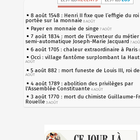
8 août 1548 : Henri II fixe que l’effigie du ro
portée sur la monnaie
8 AOÛT
Payer en monnaie de singe
7 AOÛT
7 août 1834 : mort de l'inventeur du métier 
semi-automatique Joseph-Marie Jacquard
7 AO
6 août 1705 : chaleur extraordinaire à Paris
Occi : village fantôme surplombant la Hau
AOÛT
5 août 882 : mort funeste de Louis III, roi d
AOÛT
4 août 1789 : abolition des privilèges par
l'Assemblée Constituante
4 AOÛT
3 août 1770 : mort du chimiste Guillaume-F
Rouelle
3 AOÛT
Musée Jean de La Fontaine : réouverture a
rénovation
2 AOÛT
2 août 1802 : Bonaparte est nommé consul 
Sécheresses (Grandes), étés caniculaires à 
AOÛT
les siècles
1er août 1589 : Henri III est poignardé à Sa
27 mai 1610 : supplice de François Ravaillac