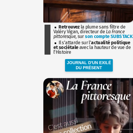
Retrouvez
la plume sans filtre de
Valéry Vigan, directeur de
La France
pittoresque
, sur
son compte SUBSTACK
Il s'attarde sur l'
actualité politique
et sociétale
avec la hauteur de vue de
l'Histoire
JOURNAL D'UN EXILÉ
DU PRÉSENT