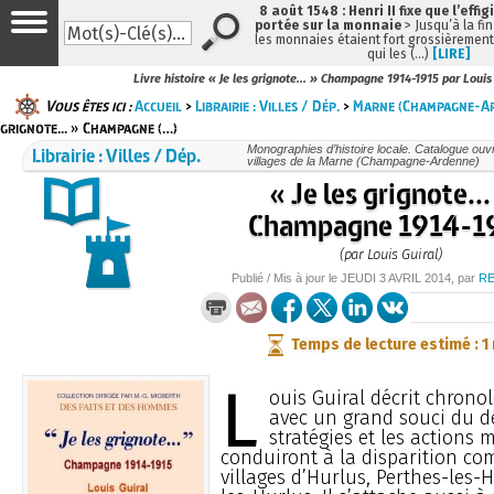
8 août 1548 : Henri II fixe que l’effig
portée sur la monnaie
> Jusqu’à la fin
les monnaies étaient fort grossièrement 
qui les (…)
[LIRE]
Livre histoire « Je les grignote... » Champagne 1914-1915 par Louis
Vous êtes ici :
Accueil
>
Librairie : Villes / Dép.
>
Marne (Champagne-A
grignote... » Champagne (…)
Librairie : Villes / Dép.
Monographies d’histoire locale. Catalogue ouvra
villages de la Marne (Champagne-Ardenne)
« Je les grignote...
Champagne 1914-1
(par Louis Guiral)
Publié / Mis à jour le
JEUDI
3 AVRIL 2014
, par
R
Temps de lecture estimé : 1
L
ouis Guiral décrit chrono
avec un grand souci du dé
stratégies et les actions m
conduiront à la disparition co
villages d’Hurlus, Perthes-les-